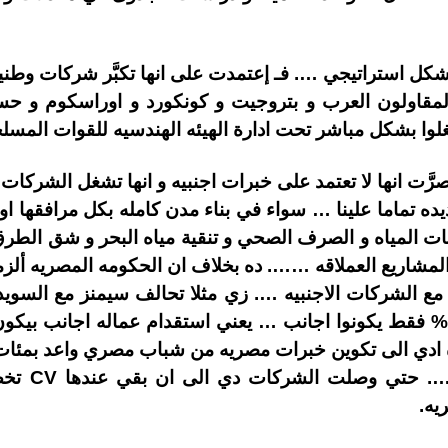
 استراتيجي …. فـ إعتمدت على انها تكبَّر شركات وطنيه
قاولون العرب و بتروجيت و كونكورد و اوراسكوم و حس
وا بشكل مباشر تحت ادارة الهيئه الهندسيه للقوات المسلح
صرَّت انها لا تعتمد على خبرات اجنبيه و انها تشغل الشركا
يده تماما علينا … سواء في بناء مدن كامله بكل مرافقها او
ت المياه و الصرف الصحي و تنقية مياه البحر و شق الطرق
المشاريع العملاقه ……. ده بخلاف ان الحكومه المصريه أل
ا مع الشركات الاجنبيه …. زي مثلا تحالف سيمنز مع السوي
يجب ان يكون 99% مصريين و 1% فقط يكونوا اجانب … يعني استقدام عماله اج
ادي الى تكوين خبرات مصريه من شباب مصري واعد بمئات 
و حتي مستوى
يه.