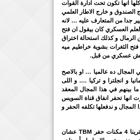
ها انها تكون تحت ادارة القوات
ج الصندوق و خارج الاطار العلمي
ر جدا من المتعارف عليه … لانه
العلم العسكري كان بيقول ان فتح
من الرمال و كذلك استحالة اختراق
فتح الثغرات بشوية خراطيم ميه
 جيش عسكري من قبل.
 المجال ده عالميا … او بالاصح
 و انجلترا و تركيا …. و اللى
مه STUVA عشان يتبادلوا الخبرات ما بينهم في هذا المجال المعقد
 انها تحفر انفاق قناة السويس
المجال و ندفعلها تكلفه الحفر و
لكن لان مصر بتخطط لبعيد …. ضربت بدراسات الجدوى دي عرض الحائط …. و رحنا اشترينا 4 مكنات حفر TBM عشان