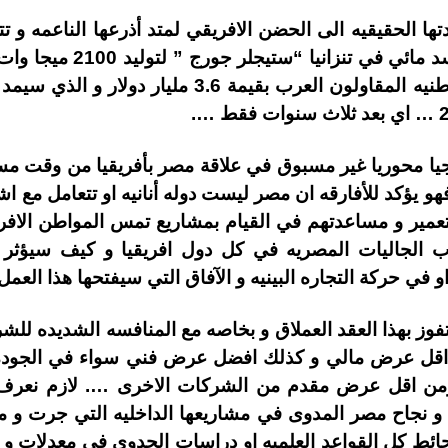
ها الحقيقيه الى الحضن الافريقي لمتد أذرعها الناعمه و ت
في الحصول على عقد بناء اكب
نهر روفيجي بواسطة الشركه الوطنيه المقاولون العرب بق
يجيا محوريا غير مسبوق في علاقة مصر بأفريقيا من وقت م
و يؤكد للأفارقه ان مصر ليست دوله أنانيه او تتعامل مع اشق
التعمير و مساعدتهم في القيام بمشاريع تمس المواطن ال
اب الجاليات المصريه في كل دول افريقيا و كيف سيؤثر 
 في حركة التجاره البينيه و الآفاق التي سيفتحها هذا العمل 
 بهذا العقد العملاق و بخاصه مع المنافسه الشديده للشركا
 اقل عرض مالي و كذلك افضل عرض فني سواء في الجوده 
ن اقل عرض مقدم من الشركات الاخرى …. لازم نعرف ا
 و نجاح مصر المدوى في مشاريعها الداخليه التي جرت 
ئط كل القواعد العلميه او دراسات الجدوى في معدلات و 