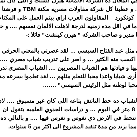
في المجال ده الشركه الالمانيه هيرن كشنت و اللى كان تمن
ونكورد – المقاولون العرب ازاي بيتم العمل على المك
ا في اقل مده زمنيه لدرجة اذهلت الالمان نفسهم …. و خ
 مدير و صاحب الشركه ” هيرن كينشت” قائلا :-
 مثل عبد الفتاح السيسي … لقد عصرني بالمعني الحرفي ل
م اكسب منه الكثير … و اصر على تدريب شباب مصري ….
يبها و قيادتها هم الشباب المصريين …. الشباب المصري تدر
أرى شبابا واعدا محبا للتعلم مثلهم … لقد تعلموا بسرعه م
 محبا لوطنه مثل الرئيس السيسي” …….
شباب ده حط التاتش بتاعه اللى كان غير مسبوق …. لان 
بيقول ان سرعة حفر المكنه دي 8 متر في اليوم … و دراسات الجدوي العلمي
 تتحط في الارض دي تغوص و تغرس فيها …. و بالتالي ده ح