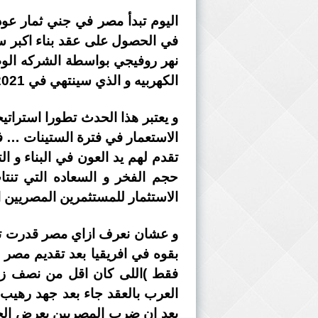
اليوم تبدأ مصر في جني ثمار عودت
الكهربيه و الذي سينتهي في 2021 … اي بعد ثلاث سنوات فقط ….
و يعتبر هذا الحدث تطورا استرات
الاستعمار في فترة الستينات … فه
تقدم لهم يد العون في البناء و 
حجم الفخر و السعاده التي تنت
الاستثمار للمستثمرين المصريين او
و عشان نعرف ازاي مصر قدرت تفوز
بقوه في افريقيا بعد تقديم مصر
فقط )اللى كان اقل من نصف زم
العرب بالعقد جاء بعد جهد رهيب
بعد ان ضرب المصريين بعرض الحا