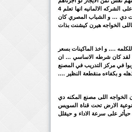
هم نفس تمن الايجار لو أجرناهم
بالفنيين اللى حيشتغلوا عليهم …. و عطينا كل شركة مقاولات مصريه مكنة TBM و فرضنا على الشركه الالمانيه انها تعلم 4
نات دي … و الشباب المصري كان
اللى الخواجه هيرن كيشنت بذات
لكلمه …. و اخذ الماكينات بسعر
 لقد كان شرطه الاساسي … ان
بوا في مركز التدريب في المصنع
ذهله و بكفاءه منقطعة النظير ….
الخواجه اللى مصنع المكنه دي
ه بتقول ان نوعية الارض تحت قناة السويس
يأثر على سرعة الاداء و حيقلل