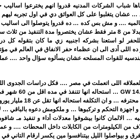
اها شباب الشركات المدنيه قدروا انهم يخترعوا اساليب 
 عشان يتغلبوا على كل العوائق دي في اول تجربه ليهم و 
لعالميه …. و مش بس كده … ده قدروا يتوصلوا الى اساليب
تنفيذ تصل الى 37 متر في اليوم بدلا من 8 متر فقط عشان يختصروا مدة 
 للحفر لو استعنا بشركه اجنبيه زي ما كان بتقوله كل 
لهندسيه للقوات المسلحه عشان يسألوه سؤال واحد …. عملت
لعملاقه اللى اتعملت في مصر …. فكل دراسات الجدوى ال
تعمل 3 محطات عملاقه ب
الانشائي بواسطة شركات عالمي
 و اجهزة التحكم و تركبوها … و ملكومش دعوه بالباقي … لا
يه … الالمان كانوا بيشوفوا معدلات أداء و تنفيذ مـ شا
اف من الكيلومترات من الكابلات داخل المحطات …. و عم
رق و بيواصلوا الليل بيتنافسوا مين يكسر ارقام التاني ف