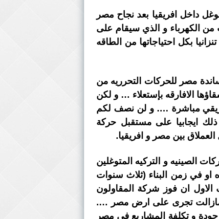
توغل داخل افريقيا بعد نجاح مصر
ر سد مائي في تنزانيا “ستيجلر جورج ” لتوليد 2100 ميجا وات من الكهرباء و الذي سيقام على
يمة 3.6 مليار دولار و الذي سيمد تنزانيا بكل احتياجاتها من الطاقه
ساندة مصر للحركات التحرريه من
اؤها الافارقه بإستعلاء … و لكن
افريقي مباشرة …. و لن نصف لكم
ذلك ايجابيا على مستقبل حركة
العملاق بين مصر و افريقيا.
ت الصينيه و التركيه المتوغلين
او في زمن البناء (ثلاث سنوات
لاول ان فوز شركة المقاولون
و مازالت تجرى على ارض مصر ….
جودة و تكلفة المشاريع في مصر