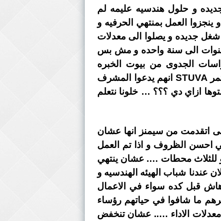
جديده و حلول هندسيه عليمه لم
ينجزوا العمل بمنتهي الحرفيه و
 شغل جديده و يصلوا الى معدلات
التنفيذ من ثلاث سنوات الى سنة واحده و مش بس
دراسات الجدوى من بيوت الخبره
المتخصصه في هذه المجال …. و ده اللى أدى الى ان عظماء حفر الانفاق في العالم في مؤتمر STUVA انهم يدعوا المشرف
وها ازاي دي ؟؟؟ … خلونا نتعلم
لى اتقدمت من سيمنز انها عشان
قدرة 14.4 GW … استحاله انها تتنفذ في مده اقل من 60 شهر في احسن الظروف و اذا تم العمل
ه محترفه … و ان التكلفه استحاله انها تقل عن 18 مليار يورو للثلاث محطات …. عشان ينتهي
ن عندنا شباب الهيئه الهندسيه و
فوهاش قبل كده سواء في الاعمال
رهم ما شافوا في حياتهم رؤساء
ي معدلات الاداء ….. عشان تنخفض