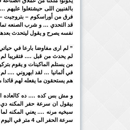
يكونوا ملكنا من عملاق الصناعة 
فرق من أوراسكوم – بتروجيت – ك
قد التحدي … و شرب الصنعه تمام
نفسه يصرح و يقول ليتحدث بعدها
” لم ارى مفاوضا بارعا في حياتي
لم يحدث من قبل …. فتقريبا ل
من يستلم الماكينات و يقوم بترك
في ألمانيا … لقد ابهروني …. لم 
هم يستحقون ما يفعله لهم قائدا
و مش بس كده …. ده كالعاده ال
سبخيه مرنه …. يعني المكنه لما
سرعة الحفر الى 4 متر في اليوم مما يزيد من مدة تنفيذ المشروع الى اكثر من 5 سنوات.