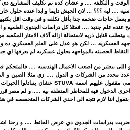
وقت و التكلفه …. و عشان كده تم تكليف المشاريع دي كل
دسيه …. ليه ؟؟؟ … لان الجيش دايما و ابدا عنده حلول خار
 يعمل حاجات ضخمه جدا بأقل تكلفه و في وقت اقل بكتيييي
اصح عنده علم جديد …. فمثلا كل دراسات الجدوى العلميه و 
 بيتطلب قنابل ذريه لاستحالة ازاله آلاف الامتار المكعبه 
جهه العسكريه … لكن هو عدل على العلم العسكري ده و 
ر النقاط الحصينه بالمواجهه بحلول عسكريه لم يعرفها اي
 اللى بيعتبر من اصعب الاعمال الهندسيه …. فالمتحكم في
د محدد من الشركات و الدول …. زي مثلا الصين و المانيا
بيجتمعوا كل سنه في مؤتمر عالمى مقفول عليهم اس
رى الدخول فيه للمخاطر المتعلقه بيه ….. و لم مصر قررت
تقول اننا لازم نتجه الى احدي الشركات المتخصصه في هذا 