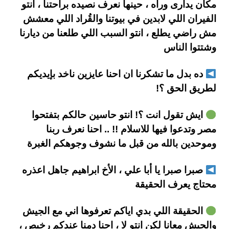
مكان يدارى وراه ، حينها نعرف نصيده براحتنا ، انتو
الفيران اللي لابدين في بيوتنا والقُراد اللي معشش
مش راضي يطلع ، انتو السبب اللي طلعنا من ديارنا
وشتتوا الناس
ده بدل ما تشكرنا ان احنا عايزين ناخد بإيديكم
لطريق الحق ؟!
ايش تقول انت ؟! انتو حاسين حالكم بتفتحوا
مصر وتدعوا فيها للاسلام !! .. احنا نعرف ربنا
وموحدين بالله من قبل ما نشوف وجوهكم الغبرة
صبرا صبرا يا أبا علي ، الأخ ابراهيم جاهل اعذره
محتاج يعرف الحقيقة
الحقيقة اللي بدي اياكم تعرفوها اني مع الجيش
والجيش معانا لكن انتو لا ، احنا دمنا عندكم رخيص ،