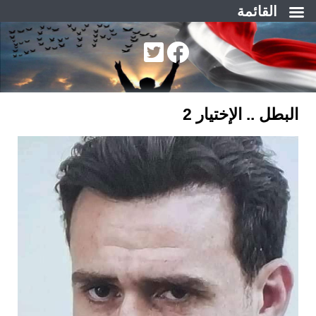
القائمة
لتجاوز
لى
لمحتوى
البطل .. الإختيار 2