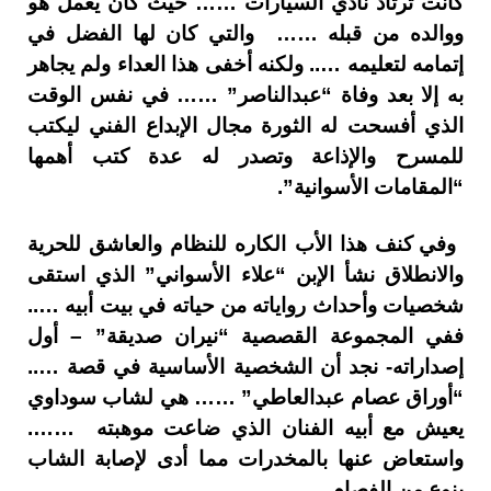
كانت ترتاد نادي السيارات …… حيث كان يعمل هو
ووالده من قبله …… والتي كان لها الفضل في
إتمامه لتعليمه ….. ولكنه أخفى هذا العداء ولم يجاهر
به إلا بعد وفاة “عبدالناصر” …… في نفس الوقت
الذي أفسحت له الثورة مجال الإبداع الفني ليكتب
للمسرح والإذاعة وتصدر له عدة كتب أهمها
“المقامات الأسوانية”.
وفي كنف هذا الأب الكاره للنظام والعاشق للحرية
والانطلاق نشأ الإبن “علاء الأسواني” الذي استقى
شخصيات وأحداث رواياته من حياته في بيت أبيه …..
ففي المجموعة القصصية “نيران صديقة” – أول
إصداراته- نجد أن الشخصية الأساسية في قصة …..
“أوراق عصام عبدالعاطي” …… هي لشاب سوداوي
يعيش مع أبيه الفنان الذي ضاعت موهبته …….
واستعاض عنها بالمخدرات مما أدى لإصابة الشاب
بنوع من الفصام.