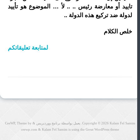
تاييد أو معارضة رئيس .. .. لأ … الموضوع هو تأييد
لدولة ضد تركيع هذه الدولة ..
خلص الكلام
لمتابعة تعليقاتكم
Kalam Fel Samim
Copyright © 2026
. يعمل بواسطة برنامج ووردبريس
&
Theme by
CeeWP,
ceewp.com
&
Kalam Fel Samim is using the Great WordPress theme