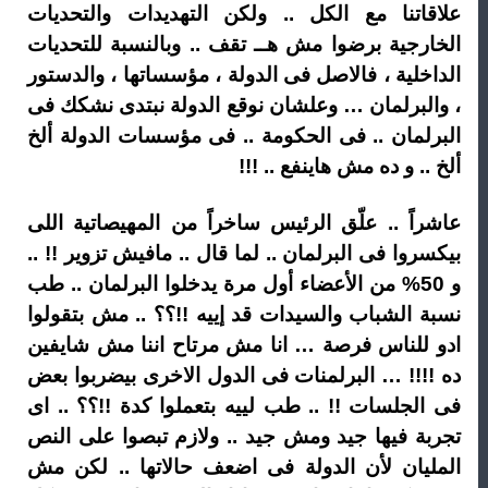
علاقاتنا مع الكل .. ولكن التهديدات والتحديات
الخارجية برضوا مش هــ تقف .. وبالنسبة للتحديات
الداخلية ، فالاصل فى الدولة ، مؤسساتها ، والدستور
، والبرلمان … وعلشان نوقع الدولة نبتدى نشكك فى
البرلمان .. فى الحكومة .. فى مؤسسات الدولة ألخ
ألخ .. و ده مش هاينفع .. !!!
عاشراً .. علّق الرئيس ساخراً من المهيصاتية اللى
بيكسروا فى البرلمان .. لما قال .. مافيش تزوير !! ..
و 50% من الأعضاء أول مرة يدخلوا البرلمان .. طب
نسبة الشباب والسيدات قد إييه !!؟؟ .. مش بتقولوا
ادو للناس فرصة … انا مش مرتاح اننا مش شايفين
ده !!!! … البرلمنات فى الدول الاخرى بيضربوا بعض
فى الجلسات !! .. طب لييه بتعملوا كدة !!؟؟ .. اى
تجربة فيها جيد ومش جيد .. ولازم تبصوا على النص
المليان لأن الدولة فى اضعف حالاتها .. لكن مش