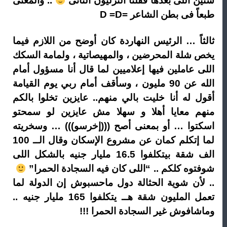
سنين اللى بعدها قفّلنا الترليون التانى
.. والمعنى
طبعاً فى بطن الشاعر =D =D
ثالثاً … الرئيس النهاردة كان أوضح من اللازم فيما
يخص شلة المحرضين ، والمهيصاتية ، ولمامة السكك
اللى عاملين فيها إعلاميين لما قال أنا مسؤول أمام
الله عن 90 مليون ، وسأقف أمام ربي يوم القيامة
أقول له أنا خليت بالي منهم.. عايزين تخلوا بالكم
منهم معايا أهلا و سهلا مش عايزين لو سمحتو
اسكتوا … أو بمعنى أصح (((إخرسو))) … وسخريته
لما إتكلم كمان عن مشروع الإسكان وقال الــ 100
الف شقة بيتكلفوا 16.5 مليار جنيه بالشكل اللى
شوفتوه كلكم .. “اللى كان فيه السجادة الحمرا”
.. لأن شوية الحثالة دول ماحسبوش إن الدولة لما
تعمل المليون شقة هــ يتكلفوا 165 مليار جنيه ..
وماشافوش غير السجادة الحمرا !!!