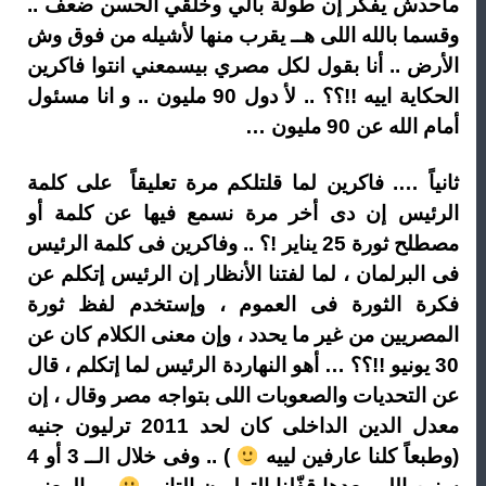
ماحدش يفكر إن طولة بالي وخلقي الحسن ضعف ..
وقسما بالله اللى هــ يقرب منها لأشيله من فوق وش
الأرض .. أنا بقول لكل مصري بيسمعني انتوا فاكرين
الحكاية اييه !!؟؟ .. لأ دول 90 مليون .. و انا مسئول
أمام الله عن 90 مليون …
ثانياً …. فاكرين لما قلتلكم مرة تعليقاً على كلمة
الرئيس إن دى أخر مرة نسمع فيها عن كلمة أو
مصطلح ثورة 25 يناير !؟ .. وفاكرين فى كلمة الرئيس
فى البرلمان ، لما لفتنا الأنظار إن الرئيس إتكلم عن
فكرة الثورة فى العموم ، وإستخدم لفظ ثورة
المصريين من غير ما يحدد ، وإن معنى الكلام كان عن
30 يونيو !!؟؟ … أهو النهاردة الرئيس لما إتكلم ، قال
عن التحديات والصعوبات اللى بتواجه مصر وقال ، إن
معدل الدين الداخلى كان لحد 2011 ترليون جنيه
(وطبعاً كلنا عارفين لييه
) .. وفى خلال الــ 3 أو 4