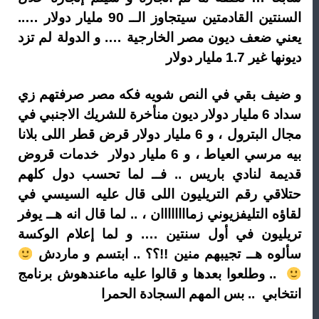
السنتين القادمتين سيتجاوز الــ 90 مليار دولار …..
يعني ضعف ديون مصر الخارجية …. و الدولة لم تزد
ديونها غير 1.7 مليار دولار
و ضيف بقي في النص شويه فكه مصر صرفتهم زي
سداد 6 مليار دولار ديون منأخرة للشريك الاجنبي في
مجال البترول ، و 6 مليار دولار قرض قطر اللى بلانا
بيه مرسي العياط ، و 6 مليار دولار خدمات قروض
قديمة لنادي باريس .. فــ لما تحسب دول كلهم
حتلاقي رقم التريليون اللى قال عليه السيسي في
لقاؤه التليفزيوني زماااااااان ، .. لما قال انه هــ يوفر
تريليون في أول سنتين …. و لما إعلام الوكسة
سألوه هــ تجيبهم منين !!؟؟ .. ابتسم و ماردش
.. وطلعوا بعدها و قالوا عليه ماعندهوش برنامج
انتخابي .. بس المهم السجادة الحمرا