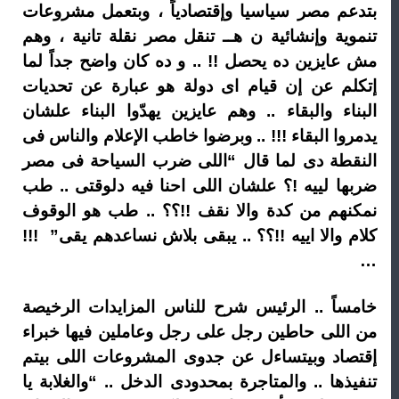
بتدعم مصر سياسيا وإقتصادياً ، وبتعمل مشروعات
تنموية وإنشائية ن هــ تنقل مصر نقلة تانية ، وهم
مش عايزين ده يحصل !! .. و ده كان واضح جداً لما
إتكلم عن إن قيام اى دولة هو عبارة عن تحديات
البناء والبقاء .. وهم عايزين يهدّوا البناء علشان
يدمروا البقاء !!! .. وبرضوا خاطب الإعلام والناس فى
النقطة دى لما قال “اللى ضرب السياحة فى مصر
ضربها لييه !؟ علشان اللى احنا فيه دلوقتى .. طب
نمكنهم من كدة والا نقف !!؟؟ .. طب هو الوقوف
كلام والا اييه !!؟؟ .. يبقى بلاش نساعدهم يقى” !!!
…
خامساً .. الرئيس شرح للناس المزايدات الرخيصة
من اللى حاطين رجل على رجل وعاملين فيها خبراء
إقتصاد وبيتساءل عن جدوى المشروعات اللى بيتم
تنفيذها .. والمتاجرة بمحدودى الدخل .. “والغلابة يا