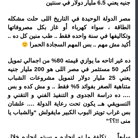
جنيه يعني 6.5 مليار دولار في سنتين
مصر الدولة الوحيدة في التاريخ اللى حلت مشكله
الطاقة ، سواء كهرباء أو غاز بكل مصروفاتها
وتكاليفها في سنة واحده فقط .. طب منين كل ده ..
أكيد مش مهم .. بس المهم السجادة الحمرا
ده غير اتاحه ما يوازي قيمته 80% من اجمالي تمويل
أكبر 50 مستثمر في مصر اللى هو 200 مليار جنيه
يعني 25 مليار دولار لتمويل مشروعات الشباب
متناهية الصغر بفوائد 5% فقط .. و مش كده و بس
…. ده دراسة الجدوى و التنفيذ الفني و التقني و
التسويقي هــ يكون تحت رعاية الدولة …. علشان
بس غراب تويتر البوب الكبير مايقولش “والشباب يا
منى !!؟؟”
سابعاً … تكلفة ما تم انجازه و سيتم إنجازه خلال