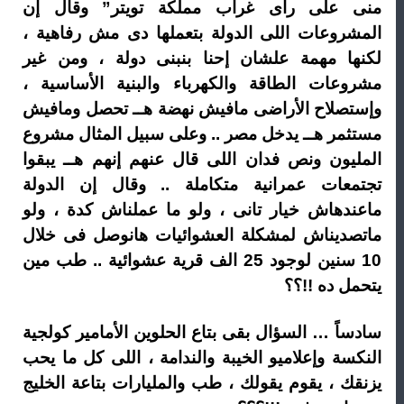
منى على رأى غراب مملكة تويتر” وقال إن
المشروعات اللى الدولة بتعملها دى مش رفاهية ،
لكنها مهمة علشان إحنا بنبنى دولة ، ومن غير
مشروعات الطاقة والكهرباء والبنية الأساسية ،
وإستصلاح الأراضى مافيش نهضة هــ تحصل ومافيش
مستثمر هــ يدخل مصر .. وعلى سبيل المثال مشروع
المليون ونص فدان اللى قال عنهم إنهم هــ يبقوا
تجتمعات عمرانية متكاملة .. وقال إن الدولة
ماعندهاش خيار تانى ، ولو ما عملناش كدة ، ولو
ماتصديناش لمشكلة العشوائيات هانوصل فى خلال
10 سنين لوجود 25 الف قرية عشوائية .. طب مين
يتحمل ده !!؟؟
سادساً … السؤال بقى بتاع الحلوين الأمامير كولجية
النكسة وإعلاميو الخيبة والندامة ، اللى كل ما يحب
يزنقك ، يقوم يقولك ، طب والمليارات بتاعة الخليج