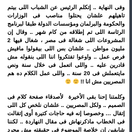
وفى النهاية .. إتكلم الرئيس عن الشباب اللى بيتم
تاهيلهم علشان يحتلوا مناصب فى الوزارات
والحكومة والبرلمان ومؤسسات الدولة طبقا لبرنامج
الرئاسة اللى تم إطلاقه من كام شهر .. وقال إن
المشروعات اللى شغالة فى مصر ، شغال فيها 2
مليون مواطن .. علشان بس اللى بيقولوا مافيش
فرص عمل .. واوعوا تفتكروا اننا اللى بنقوله مش
قادرين عليه .. واللى اتعمل فى خلال سنة ونص
مايتعملش فى 20 سنة .. واللى عمل الكلام ده هم
المصريين مش انا !!
وكلمتنا إحنا بقى الأخيرة لأصدقاء صفحة كلام فى
الصميم .. ولكل المصريين .. علشان نلخص كل اللى
إتقال … وخصوصا إنه فيه حاجات كتيرة أوى إتقالت
فى الخطاب ماذكرنهاش فى مقال النهاردة .. لكننا
شايفين إن خلاصة الموضوع فى حقيقته مش مجرد