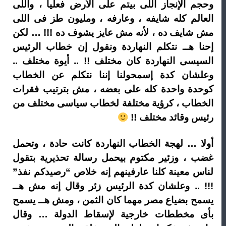
وحجم الإنجاز اللى بيتم على الأرض فعليا ، واللى
العالم كله شايفه ، وعارفه ، ومليون طز فى اللى
مش شايف ده ، لأنه مش عايز يشوف ده !!! … لكن
إحنا هــ نتكلم النهاردة ونقول إن خطاب الرئيس
السيسى النهاردة كان مختلف !! .. أيوة مختلف ..
وعلشان كدة إسمحولنا إننا نتكلم عن الخطاب
كوحدة واحدة كله على بعضه ، مش بترتيب فقرات
الخطاب ، كرؤية مختلفة لخطاب سياسى مختلف من
رئيس وقائد مختلف !!
أولا … لهجة الخطاب النهاردة كانت حادة ، وتحمل
غضب ، وزئير مكتوم بيحمل رسالة تحذيرية بتقول
لناس معينة كلنا عارفينهم إنه خلاص “رصيدكم نفذ”
!!! .. وعلشان كدة الرئيس زئر وقال إنه مش هــ
يسمح بضياع مصر مهما كان الثمن ، ومش هــ يسمح
بأى مخططات خارجية لإسقاط الدولة … وقال