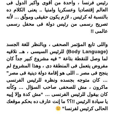
رئيس فرنسا ، واحدة من أقوى واكبر الدول فى
العالم إقتصاديا وعسكريا وامنيا .. يعنى الكلام ده
بالنسبة له كرئيس ، لازم يكون حقيقى وموثّق … لأنه
تصريح رسمى من رئيس دولة فى محفل رسمى
عالمى !!
واللى تابع المؤتمر الصحفى ، وبالنظر للغة الجسد
(Body Language) للرئيس السيسى ، هــ نلاقيه
لما وصل للنقطة بتاعة ” فيه مشروع كبير جداً كان
مفروض يتعمل فى المنطقة دى ، وهذا المشروع لم
ينجح فى مصر .. اللى هو إقامة دولة دينية فى مصر”
… كان متوجه بجسده ونظره للرئيس الفرنسى
ماكرون ، مش للصحفى صاحب السؤال … وكأنه
كان بيقول للرئيس الفرنسى … “مش كدة وإلا إييه
يا سيادة الرئيس !!؟؟ ما إنت عارف ده بحكم موقعك
الحالى كرئيس لفرنسا”