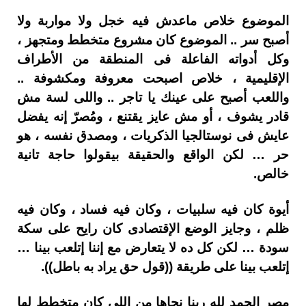
الموضوع خلاص ماعدش فيه خجل ولا مواربة ولا
أصبح سر .. الموضوع كان مشروع متخطط ومتجهز ،
وكل أدواته الفاعلة فى المنطقة من الأطراف
الإقليمية ، خلاص اصبحت معروفة ومكشوفة ..
واللعب أصبح على عينك يا تاجر .. واللى لسة مش
قادر يشوف ، أو مش عايز يقتنع ، ومُصرّ إنه يفضل
عايش فى نوستالجيا الذكريات ، ومصدق نفسه ، هو
حر … لكن الواقع والحقيقة بيقولوا حاجة تانية
خالص.
أيوة كان فيه سلبيات ، وكان فيه فساد ، وكان فيه
ظلم ، وجايز الوضع الإقتصادى كان رايح على سكة
سودة … لكن كل ده لا يتعارض مع إننا إتلعب بينا …
إتلعب بينا على طريقة ((قول حق يراد به باطل)).
مصر الحمد لله ربنا نجاها من اللى كان متخطط لها