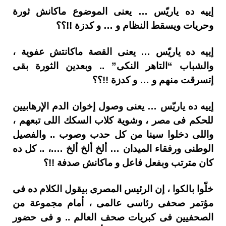
إييه ده ياريّس … يعنى الموضوع ماكانش ثورة
وحريات ويسقط النظام و … و كدزة !!؟؟
إييه ده ياريّس … يعنى القصة ماكانتش عفوية ،
والشباب “التاهر النكى” .. وبعدين الثورة بقى
إتسرقت منهم و … و كدزة !!؟؟
إييه ده ياريّس … يعنى وصول إخوان الدم الإرهابيين
للحكم فى مصر ، وشوية كلاب السكك اللى تبعهم ،
واللى دخلوا سينا من كل حدب وصوب .. والفصيل
الوطنى ورفقاء الميدان … ألخ ألخ ألخ ….، .. كل ده
كان مترتب وبفعل فاعل و ماكانش صدفة !!؟
خلّوا بالكوا ، إن الرئيس المصرى بيقول الكلام ده فى
مؤتمر صحفى رئاسى عالمى ، أمام مجموعة من
الصحفيين فى كبريات صحف العالم .. و فى حضور