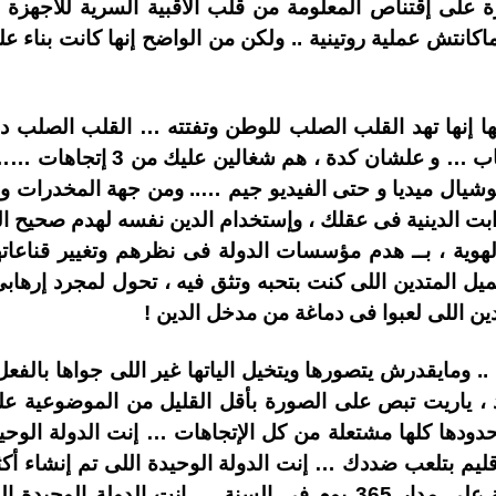
رة على إقتناص المعلومة من قلب الأقبية السرية للأجهزة
اكانتش عملية روتينية .. ولكن من الواضح إنها كانت بناء
مها إنها تهد القلب الصلب للوطن وتفتته … القلب الصلب 
القلب الأجيال المتعاقبة من الشبا
وشيال ميديا و حتى الفيديو جيم ….. ومن جهة المخدرات و
ثوابت الدينية فى عقلك ، وإستخدام الدين نفسه لهدم صحيح ا
ية ، بــ هدم مؤسسات الدولة فى نظرهم وتغيير قناعاتهم 
المتدين اللى كنت بتحبه وتثق فيه ، تحول لمجرد إرهابى 
ين اللى لعبوا فى دماغة من مدخل الدين !
.. ومايقدرش يتصورها ويتخيل الياتها غير اللى جواها بالف
د ، ياريت تبص على الصورة بأقل القليل من الموضوعية عل
حدودها كلها مشتعلة من كل الإتجاهات … إنت الدولة الوحيد
معادية علشان تهاجمك 24 ساعة على مدار 365 يوم فى السنة … إ