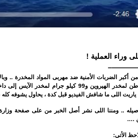
ى وراء العملية !
————
ى واحدة من أكبر الضربات الأمنية ضد مهربى المواد المخدرة .. و
ضبط محاولة تهريب أكثر من 2 طن لمخدر الهيروين و99 كيلو
…. ياريت اللى ما شافش الفيديو قبل كدة ، يحاول يشوفه كله ،
فاصيله .. ومننا اللى نشر أصل الخبر من على صفحة وزار
 ….
احظ الأتى: