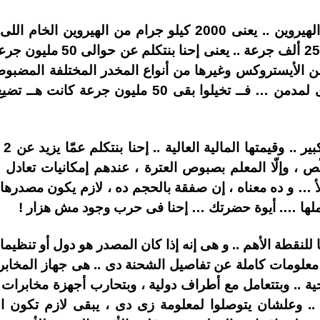
الكمية المصادرة هى 2 طن من الهيروين .. يعنى 2000 كيلو جرا
الكيلو جرام بيعمل فى المتوسط 
كفايين تماماً لتحويل شخص عادى لمدمن … فــ تخيلوا ب
الش
… و ده معناه ، إن صفقة بالحجم ده ، لازم يكون مصدرها 
كملها …. أيوة حضرتك … إحنا فى حرب وجود مش هزار !
 للنقطة الأهم .. و هى إنه إذا كان المصدر هو دول أو تنظيمات
لومات كاملة عن تفاصيل الشحنة دى .. هى جهاز المخابرات ا
ية .. وبتتعامل مع أطراف دولية ، وبتحارب أجهزة مخابر
. وعلشان يتوصلوا لمعلومة زى دى ، يبقى لازم تكون اجه