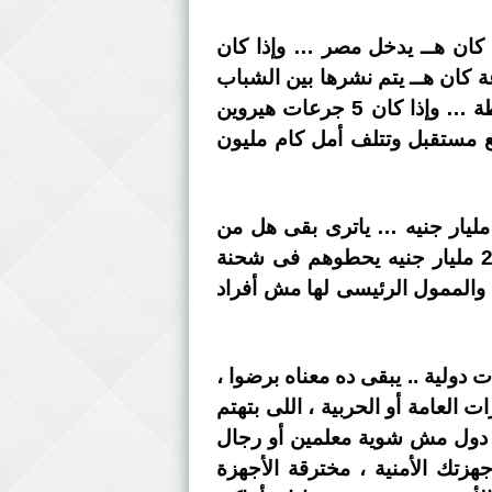
م من الهيروين الخام اللى كان هــ يدخل مصر … وإذا كان
25 ألف جرعة .. يعنى إحنا بنتكلم عن حوالى 50 مليون جرعة كان هــ يتم نشرها بين الشباب
المصرى ناهينا عن باقى الكمية من الأيستروكس وغيرها من أنواع المخدر المختلفة المضبوطة … وإذا كان 5 جرعات هيروين
قى 50 مليون جرعة كانت هــ تضيع مستقبل وتتلف أمل كام مليون
ئ المهم هو حجم الشحنة الكبير .. وقيمتها المالية العالية .. إحنا بنتكلم عمّا يزيد عن 2 مليار جنيه … ياترى بقى هل من
المتخيل إن المعلم طربقها المخلّص ، وإلّا المعلم بصبوص العترة ، عندهم إمكانيات تعادل 2 مليار جنيه يحطوهم فى شحنة
والممول الرئيسى لها مش أفراد
 دولية .. يبقى ده معناه برضوا ،
لعامة أو الحربية ، اللى بتهتم
ات دول مش شوية معلمين أو رجال
زتك الأمنية ، مخترقة الأجهزة