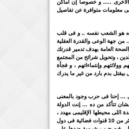
 الأخرى ….. و خصوصا إن أماكن
 على معلومات متوافرة عن تفاصيل
ده هو الشعب نفسه .. و فى قلب
ب … و علشان كدة ، هم شغالين عليك من 3 إتجاهات …… من جهة الوعى والقدرة العقلية
الصحة العامة بهدف تدمير قدرتك
لدين ، وتحويل شرائح من المجتمع
وولائتهم وإنتماءاتهم ، و فجأة
بيقتل بدم بارد من غير ما يدرك
عل … إحنا فى حرب وجود بالمعنى
شان تتأكد من ده … إنت الدولة
ة اللى محيطها الإقليمى مهدد ،
وكمان عندك دول داخل نطاق الإقليم بتلعب ضددك … إنت الدولة الوحيدة اللى تم إنشاء أكثر من 10 قنوات فضائية فى دول
نت الدولة الوحيدة اللى فيه حرب شرسة ضدها على