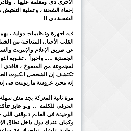
الأخرى دى ومعلمة عليها ، وقاد
إخفاء الشحنة ، وعملية التفتيش م
الشحنة دى !!
فيه اجهزة وتنظيمات دولية ، يه
عن طريق الإعلام والإنترنت والس
الجسدية ….. واخيراً .. تشويه ال
لمجموعة من المسوخ ، فاقدى الهو
تكتشف إن الشخصل الكيوت الجميل 
إنه مجرد عروسة ماريونيت فى إيد
مرة تانية المعركة بجد مش سهلة 
الحرفى للكلمة … ولو عايز تتأك
الوحيدة فى العالم دلوقتى اللى 