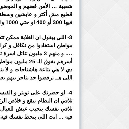
شعبية … الأمن فضهم و الموضوع 
قطيع مش أكتر و عايشين وسطنا ،
فيها 300 أو 400 او حتي 1000 واحد … ده كلام خايب.
دي لا هي بتاعة هاشتاجات و لا ب
اللى هــ يرفضوا حد يتاجر بيهم ب
4- لو حضرتك على تويتر و الفي
تلاقي ان النظام بيقع و خلاص ا
تلاقي نفسك بتجيب عيش للعيال
فيه … انت اللى بتحط نفسك فيه