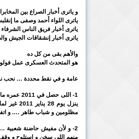
و ياترى أخبار الصراع بين المخابرا
ياترى اللواء أحمد وصفى ما إنقل
ياترى أخبار فريق الناس الشرفاء 
ياترى أخبار إنشقاقات الجيش والضب
والأهم بقى من كل ده
هو المتحدث العسكرى عمل فولو ع
عامة و في نقط محددة … نحب نو
1- اللى حص
ينزل يوم 8
مظلومين و شباب طاهر …. و اتفرج
2- و لأن مفيش حاضنة شعبية …
منهم اللى سخن و إستلوح و وقف ي