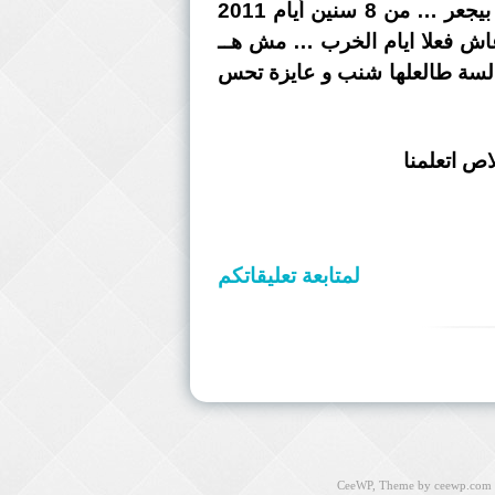
5- الدنيا لو بتمشي بالهاشتاجات و الفيسبوك … ماكانش حد غلب …. و معظم اللى بتلاقيه بيجعر … من 8 سنين أيام 2011
عاش فعلا ايام الخرب … مش هــ
 لسة طالعلها شنب و عايزة تحس
ص اتعلمنا
لمتابعة تعليقاتكم
CeeWP,
Theme by ceewp.com