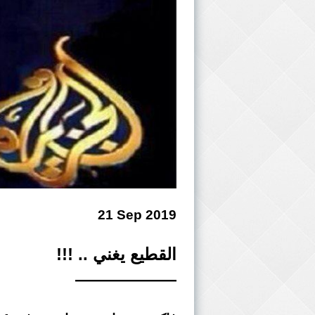
21 Sep 2019
القطيع يغني .. !!!
——————