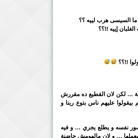
 ما السيسى هرب لييه ؟؟
غلبان إييه !!؟؟
وا !!؟؟
 لا حاجة … لكن لان القطيع ده مقررش
م و هم بيقولوا عليهم ناس بتوع ربنا و
صور نفسه و يطلع يجري … و فيه
حيعملها … و لان مالهومش حاضنة