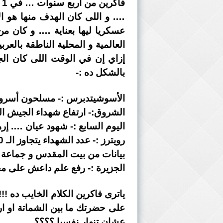
…. و اللى كان الهدف منها هو ا
عسكريا ليها بعناية …. و كان م
العالمية و المحلية الناطقة بالع
إزاي إن في الوقت اللى كان الج
بالشكل ده :-
الأسوشيتدبرس :- مسلحون أسروا 
الشروق:- ارتفاع شهداء الجيش الى 64 خلال اقتحام المسلحون لـ 11 موقع عسكري في
اليوم السابع :- شهود عيان …. إ
رويترز :- عدد الشهداء يتجاوز الـ 70
بيانات من بيت المقدس و جماعة
الجزيرة :- رفع علم داعش على 
ياترى فاكرين الكلام الخايب ده !
على حضرتك ما بين الشماتة او ار
عشان تنهار نفسيا ؟؟؟؟