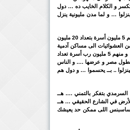
كسر و الكلام الخايب ده … دول
لوا … و لما مدن مليونية ينزل
3- اللى بيقول ان الغلابة ممكن تتحرك … ده سااااذج جدا … لان الغلابة اللى بحق ربنا …. منهم 5 مليون أسرة بتعداد 20 مليون
 اسرة بتعداد 5 مليون مواطن انتقلوا من العشوائيات الى مساكن آدمية
…. و منهم 3 مليون عائل اسرة تعدادها حوالى 12 مليون مواطن اتعالجوا من فيرس سي … و منهم 5 مليون رب أسرة تعداد
ين من المشاريع اللى شغالة بطول مصر و عرضها …. و الناس
زلوا .. بــ يحسموا … و دول هم
السرمدي بتفكر بالتمني …. هــ
لأرض في الشارع الحقيقي … هــ
لساسبنس اللى ممكن حد يعيشك