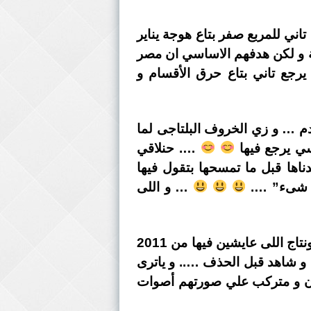
ني للمربع صفر بتاع هوجة يناير
سة و لكن هدفهم الاساسي ان مصر
يرجع تاني بتاع حرق الأقسام و
دم … و زي الخروف البلتاجى لما
ي يرجع فيها
…. حنلاقي
دناها قبل ما تمسحها بتقول فيها
كل شىء” ….
… و اللى
يا ترى اخبار الفيديوهات القص و اللزق و الفبركات الاخبارية …. و الفيديوهات المتركبة و المونتاج اللى عايشين فيها من 2011
8 سنين و بــ يتكتب عليها عاااجل و شاهد قبل الحذف ….. و ياترى
خوان و متركب علي صورتهم أصوات