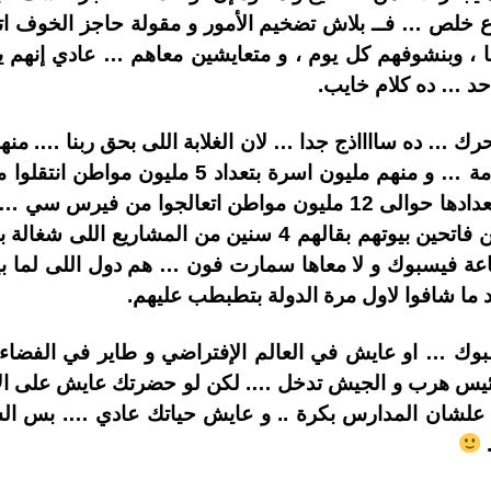
خلص … فــ بلاش تضخيم الأمور و مقولة حاجز الخوف ات
 وبنشوفهم كل يوم ، و متعايشين معاهم … عادي إنهم ينز
مواطن استفادوا من تكافل و كرامة … و منهم مليون
أسرهم يفوق الـ 25 مليون مواطن فاتحين بيوتهم بقالهم 4 سن
تاعة فيسبوك و لا معاها سمارت فون … هم دول اللى لما بين
عد ما شافوا لاول مرة الدولة بتطبطب عليهم.
سبوك … او عايش في العالم الإفتراضي و طاير في الفضاء 
لرئيس هرب و الجيش تدخل …. لكن لو حضرتك عايش على ا
 علشان المدارس بكرة .. و عايش حياتك عادي …. بس ا
.