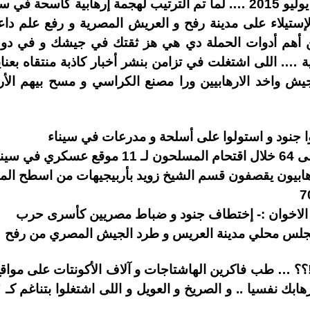
فاكرين من اربع سنوات … في 1 يوليو 2015 …. لما تم الترتيب لهجمة إرهاب
لإستيلاء على مدينة رفح و العريش المصرية و رفع علم دا
ن أهم أدوات الحملة دي هي هز ثقتك في جيشك و في دول
ربية …. اللى اشتغلت في تزامن بنشر أخبار كاذبة منتقاه بعن
يش واخد الارهابيين ورا مصنع الكراسي و مسح بيهم الأر
جنود و استولوا على أسلحة و مدرعات في سيناء
 سيناء
رهابيون يقصفون قسم الشيخ زويد بأربيجيهات من اسطح الم
 الاخوان :- إختطاف جنود و ضباط مصريين كأسرى حرب
مجلس محلي مدينة العريس و طرد الجيش المصري من رفح
!!؟؟ … طب فاكرين الهاشتاجات و آلاف الأكونتات على مواق
هابك نفسيا .. و الصريخ و العويل و اللى اشتغلوا بتناغم 