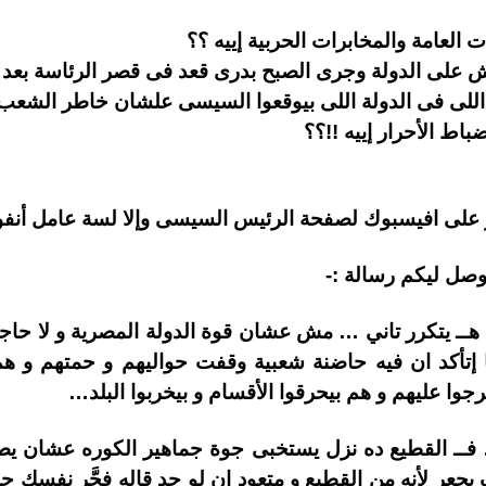
ت العامة والمخابرات الحربية إييه ؟؟
بش على الدولة وجرى الصبح بدرى قعد فى قصر الرئاسة بعد
اللى فى الدولة اللى بيوقعوا السيسى علشان خاطر الشعب ال
اط الأحرار إييه !!؟؟
لى افيسبوك لصفحة الرئيس السيسى وإلا لسة عامل أنفول
صل ليكم رسالة :-
ل في 2011 عمره ما هــ يتكرر تاني … مش عشان قوة الدولة المصرية و
2 يناير 2011 غير لما إتأكد ان فيه حاضنة شعبية وقفت حواليهم و حمته
وا عليهم و هم بيحرقوا الأقسام و بيخربوا البلد…
 فــ القطيع ده نزل يستخبى جوة جماهير الكوره عشان ي
جعر لأنه من القطيع و متعود إن لو حد قاله فجَّر نفسك 