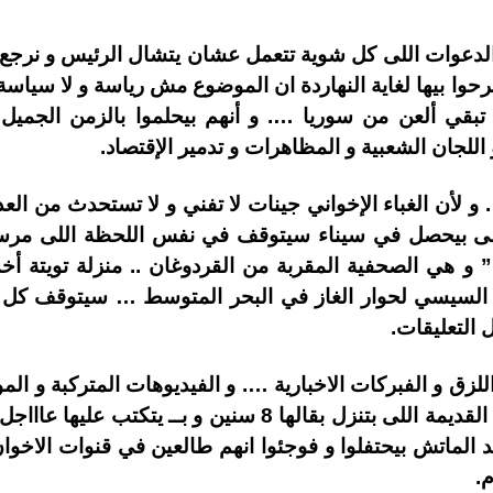
دعوات اللى كل شوية تتعمل عشان يتشال الرئيس و نرجع تا
وا بيها لغاية النهاردة ان الموضوع مش رياسة و لا سيا
 تبقي ألعن من سوريا …. و أنهم بيحلموا بالزمن الجميل 
للجان الشعبية و المظاهرات و تدمير الإقتصاد.
 لأن الغباء الإخواني جينات لا تفني و لا تستحدث من الع
للى بيحصل في سيناء سيتوقف في نفس اللحظة اللى مرس
” و هي الصحفية المقربة من القردوغان .. منزلة تويتة أخ
اد السيسي لحوار الغاز في البحر المتوسط … سيتوقف 
التعليقات.
و لغاية النهاردة …. و المظاهرات القديمة اللى بتنزل بقالها 
بعد الماتش بيحتفلوا و فوجئوا انهم طالعين في قنوات الا
.