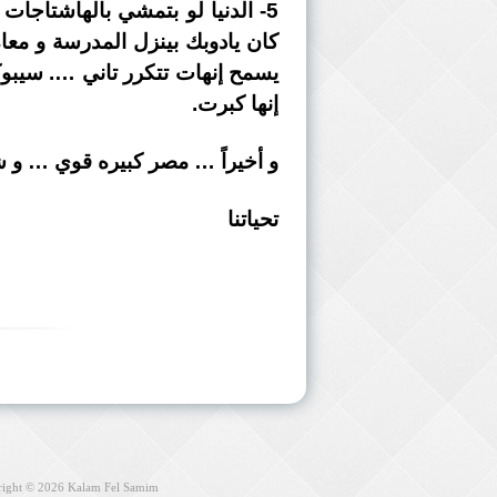
كان يادوبك بينزل المدرسة و مع
يسمح إنهات تتكرر تاني …. سيبو
إنها كبرت.
و أخيراً … مصر كبيره قوي … و شع
تحياتنا
right © 2026
Kalam Fel Samim