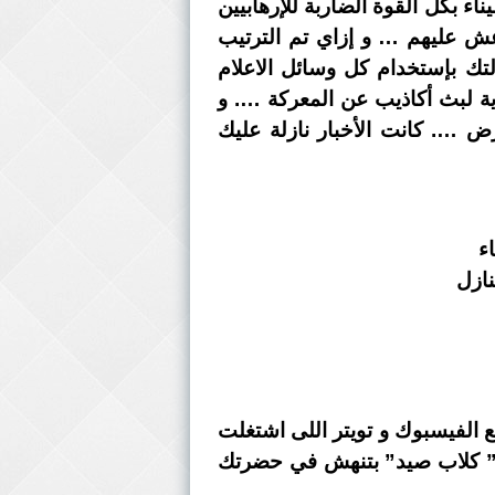
ية كاسحة في سيناء بكل القوة الضاربة للإرهابيين
عش عليهم … و إزاي تم الترتيب
تك بإستخدام كل وسائل الاعلام
اية لبث أكاذيب عن المعركة …. و
ض …. كانت الأخبار نازلة عليك
نازل
ع الفيسبوك و تويتر اللى اشتغلت
كـ ” كلاب صيد” بتنهش في حضرتك