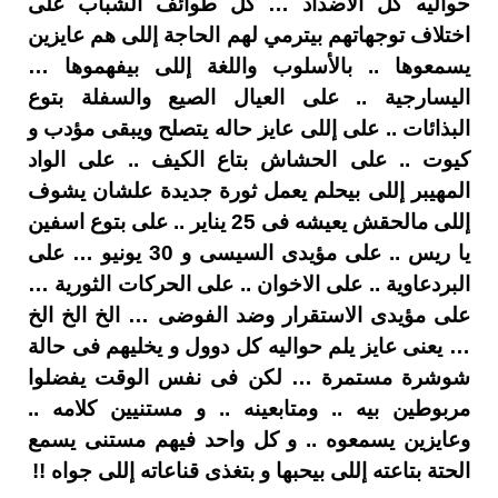
حواليه كل الأضداد … كل طوائف الشباب على
اختلاف توجهاتهم بيترمي لهم الحاجة إللى هم عايزين
يسمعوها .. بالأسلوب واللغة إللى بيفهموها …
اليسارجية .. على العيال الصيع والسفلة بتوع
البذائات .. على إللى عايز حاله يتصلح ويبقى مؤدب و
كيوت .. على الحشاش بتاع الكيف .. على الواد
المهيبر إللى بيحلم يعمل ثورة جديدة علشان يشوف
إللى مالحقش يعيشه فى 25 يناير .. على بتوع اسفين
يا ريس .. على مؤيدى السيسى و 30 يونيو … على
البردعاوية .. على الاخوان .. على الحركات الثورية …
على مؤيدى الاستقرار وضد الفوضى … الخ الخ الخ
… يعنى عايز يلم حواليه كل دوول و يخليهم فى حالة
شوشرة مستمرة … لكن فى نفس الوقت يفضلوا
مربوطين بيه .. ومتابعينه .. و مستنيين كلامه ..
وعايزين يسمعوه .. و كل واحد فيهم مستنى يسمع
الحتة بتاعته إللى بيحبها و بتغذى قناعاته إللى جواه !!