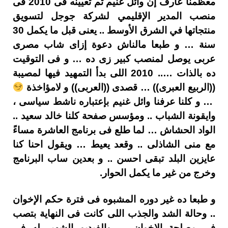
معظمنا عارف إن وائل غنيم تم تعيينه فى 2010 فى
منصب المدير الإقليمي لشركة جوجل لتسويق
منتجاتها في الشرق الأوسط .. يعنى قبل ما يكمل 30
سنة … و طبعا مالناش دعوة إزاى شاب مصرى
عربى يوصل لمنصب كبير زى ده … و فى التوقيت
ده بالذات ….. 2010 اللى بدأ التمهيد فيها لمصيبة
((الربيع العبرى)) … قصدى ((العربى)) و لامؤاخذة
… و كلنا عرفنا وائل غنيم بإعتباره ناشط سياسى ،
وايقونة الشباب .. ومؤسس صفحة كلنا خالد سعيد ..
الواد الحشاش … لما طلع فى برنامج العاشرة مساءً
مع منى الشاذلى .. وقعد يعيط … ويقول احنا كنا
عايزين البلد تبقى احسن .. و بعدين ساب البرنامج
وخرج من غير ما يكمل الحوار.
و طبعا ده غير دوره المشبوه فى فترة حكم الإخوان
.. وحالة الشد والجذب اللى كانت فى النهاية بتصب
فى مصلحة الإخوان … والفيديو الشهير له فى