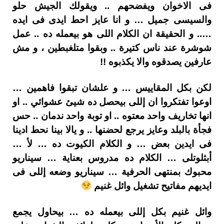
فى الاخوان ويفضحهم .. ويقولك الجيش حلو
والسيسى جميل … و انا عايز احط ايدى فى ايده
….. و الحقيقة ان الكلام اللى هو بيعمله ده .. عمل
شوشرة عند ناس كتيرة .. وبقوا متلغبطين ، و مش
عارفين يصدقوه والا يكذبوه !!
لكن بكل المقاييس … و علشان تبقوا فاهمين …
اوعوا تفتكروا ان إللى بيحصل ده شيئ عشوائي .. او
انها تخاريف واحد معتوه .. او توبة واحد ندمان .. حس
فجأة بالبلد وعايز يرجع لحضنها .. و يالا بينا نحط ادينا
فى ايدين بعض … و الكلام الكيوت ده … لأ …
أبثلوتلى … الكلام ده مدروس بعناية … سيناريو
محبوك بمنتهى الحرفية … سيناريو وضعه إللى فى
ايديهم مفاتيح تشغيل وائل غنيم
وائل غنيم بكل إللى بيعمله ده … بيحاول يجمع