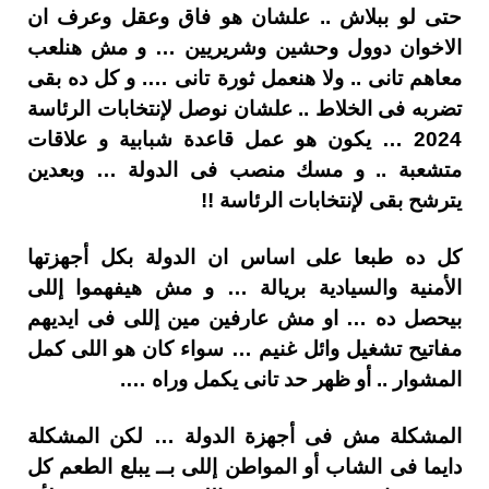
حتى لو ببلاش .. علشان هو فاق وعقل وعرف ان
الاخوان دوول وحشين وشريريين … و مش هنلعب
معاهم تانى .. ولا هنعمل ثورة تانى …. و كل ده بقى
تضربه فى الخلاط .. علشان نوصل لإنتخابات الرئاسة
2024 … يكون هو عمل قاعدة شبابية و علاقات
متشعبة .. و مسك منصب فى الدولة … وبعدين
يترشح بقى لإنتخابات الرئاسة !!
كل ده طبعا على اساس ان الدولة بكل أجهزتها
الأمنية والسيادية بريالة … و مش هيفهموا إللى
بيحصل ده … او مش عارفين مين إللى فى ايديهم
مفاتيح تشغيل وائل غنيم … سواء كان هو اللى كمل
المشوار .. أو ظهر حد تانى يكمل وراه ….
المشكلة مش فى أجهزة الدولة … لكن المشكلة
دايما فى الشاب أو المواطن إللى بــ يبلع الطعم كل