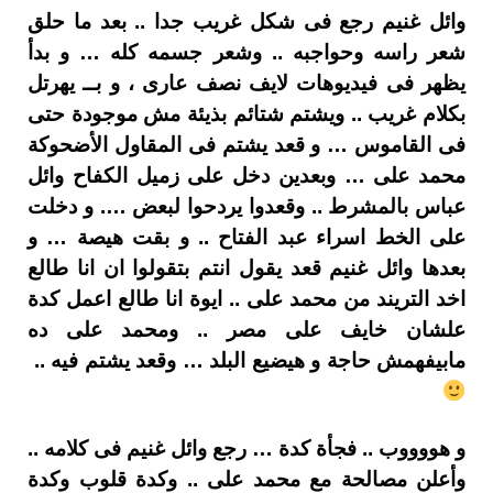
وائل غنيم رجع فى شكل غريب جدا .. بعد ما حلق
شعر راسه وحواجبه .. وشعر جسمه كله … و بدأ
يظهر فى فيديوهات لايف نصف عارى ، و بــ يهرتل
بكلام غريب .. ويشتم شتائم بذيئة مش موجودة حتى
فى القاموس … و قعد يشتم فى المقاول الأضحوكة
محمد على … وبعدين دخل على زميل الكفاح وائل
عباس بالمشرط .. وقعدوا يردحوا لبعض …. و دخلت
على الخط اسراء عبد الفتاح .. و بقت هيصة … و
بعدها وائل غنيم قعد يقول انتم بتقولوا ان انا طالع
اخد التريند من محمد على .. ايوة انا طالع اعمل كدة
علشان خايف على مصر .. ومحمد على ده
مابيفهمش حاجة و هيضيع البلد … وقعد يشتم فيه ..
و هووووب .. فجأة كدة … رجع وائل غنيم فى كلامه ..
وأعلن مصالحة مع محمد على .. وكدة قلوب وكدة