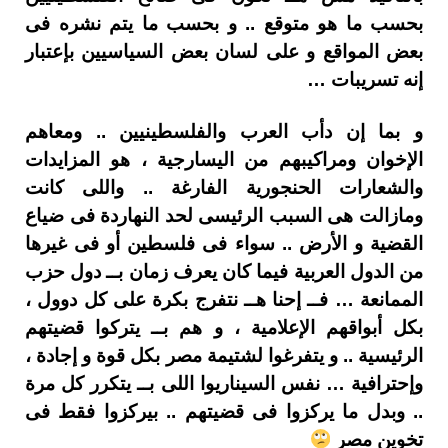
بحسب ما هو متوقع .. و بحسب ما يتم نشره فى
بعض المواقع و على لسان بعض السياسيين بإعتبار
إنه تسريبات …
و بما إن دأب العرب والفلسطينيين .. ومعاهم
الإخوان ومراكيبهم من اليسارجية ، هو المزايدات
والشعارات الحنجورية الفارغة .. واللى كانت
ومازالت هى السبب الرئيسى لحد النهاردة فى ضياع
القضية و الأرض .. سواء فى فلسطين أو فى غيرها
من الدول العربية فيما كان يعرف زمان بــ دول حزب
الممانعة … فــ إحنا هــ نتفرج بكرة على كل دوول ،
بكل أبواقهم الإعلامية ، و هم بــ يتركوا قضيتهم
الرئيسية .. و يتفرغوا لشتيمة مصر بكل قوة و إجادة ،
وإحترافية … نفس السيناريوا اللى بــ يتكرر كل مرة
.. وبدل ما يركزوا فى قضيتهم .. بيركزوا فقط فى
تخوين مصر