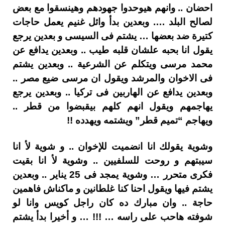
احضان .. وانهم هيوحدوا جهودهم وهينسقوا مع بعض
لصالح البلد …. وبعدين بدأ وائل غنيم يعمل حاجات
كتيرة ضد بعضها … يشتم فى السيسى و بعدين يرجع
يقول انا بحبه علشان قلبه طيب .. وبعدين يدافع عن
محمد مرسى ويتكلم عن الشرعية .. وبعدين يشتم
فى الاخوان والمرشد ويقول ان مرسى ضيع مصر ..
وبعدين يدافع عن الهاربين فى تركيا .. وبعدين يرجع
يهاجمهم ويقول انهم كلهم بيقبضوا من قطر ..
ويهاجم “تميم قطر” ويشتمه ويهدده !!
وشوية يقولك انا انضميت للإخوان .. و شوية لأ انا
سيبتهم و روحت للسلفيين .. وشوية لأ انا بقيت
فكرى متحرر … وشوية يمجد فى 25 يناير .. وبعدين
يشتم فيها ويقول احنا كنا غلطانين و ماكناش فاهمين
حاجة .. وان مبارك ده كان راجل كويس وانا لو
شوفته هاحب على راسه … !!! … و أخيرا بدأ يشتم