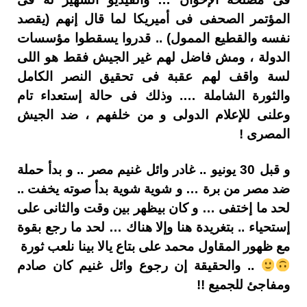
المؤتمر الصحفى فى أميريكا لما قال إنهم (يقصد
نفسه والقطيع الممول) .. قدروا يسقطوا مؤسسات
الدولة ، ومش فاضل لهم غير الجيش فقط هو اللى
لسة واقف لهم عقبة فى تحقيق النصر الكامل
والثورة الشاملة …. وذلك فى حالة إستعداء تام
وعلنى للإعلام الدولى و من خلفهم ، ضد الجيش
المصرى !
و قبل 30 يونيو .. غادر وائل غنيم مصر .. و بدأ حملة
ضد مصر من برة … و شوية شوية بدأ صوته يخفت ..
لحد ما إختفى … و كان بيظهر بين وقت والثانى على
إستحياء .. بتغريدة هنا وإلا هناك … لحد ما رجع بقوة
مع ظهور المقاول محمد على بتاع يالا بينا نلعب ثورة
.. والحقيقة إن رجوع وائل غنيم كان صادم
ومفاجئ للجميع !!