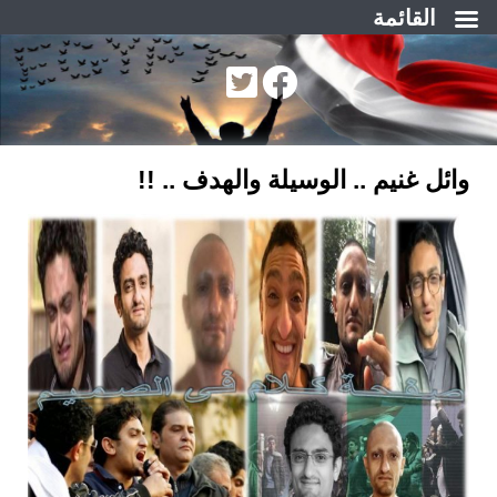
القائمة
لتجاوز
لى
لمحتوى
وائل غنيم .. الوسيلة والهدف .. !!