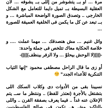
مرة … او بــ يتشوشر من إللى بــ يشوفه … لأن
العقلية البسيطة بــ تميل دايما للتعامل مع الشكل
الخارجى .. وتصدق الصورة الواضحة المباشرة … و
بــ تبعد عن كل ما يكمن فى الخلفية العميقة للصورة
…
وائل غنيم … مش هنصدقك … مهما عملت …. و
خلاصة الحكاية معاك تتلخص فى جملة واحدة:
-(((((لا الوحش بيحلوّ … ولا الزفر بينظف)))))-
أو زى ما قال الراحل مصطفى محمود “إنها الثياب
التنكرية للأعداء الجدد”
نسيبنا بقى من الأدوات دى وكلاب السكك اللى
بتشتغل بالأجرة (نعتذر للفظ) .. وننتظر ما ســ يتم
الإعلان عنه غداً .. فيما يعرف بصفقة القرن .. واللى
بالتاكيد مش هــ تكون فى صالح الفلسطينيين