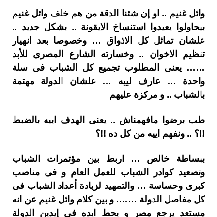
وائل غنيم .. او إن شئنا الدقة من هم خلف وائل غنيم
بيحاولوا يعيدوا استنساخ الايقونة .. بشكل جديد ..
علشان تماثل كل الاذواق … وخصوصا بعد انهيار
تنظيم الاخوان .. وخسارته الشارع المصرى للأبد
…… يعنى المطلوب تجميع كل الشباب فى سلة
واحدة … عارف لييه … علشان الدولة مهتمة
بالشباب .. و مركزة عليهم
طب برضوا مافهمناش .. يعنى الهدف اييه بالضبط
!!؟ .. ونفهم اييه من كل ده !!؟
ببساطة خالص … اربط بين مؤتمرات الشباب
وتصعيد كوادر الشباب للعمل العام و فى مناصب
كبرى وحساسة … والتمهيد لزيادة أعداد الشباب فى
كل مفاصل الدولة ……. و بين كلام وائل غنيم عن انه
مستعد يرجع مصر و يحط ايده فى إيدين الدولة