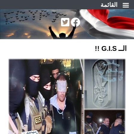
القائمة
لتجاوز
لى
لمحتوى
الــ G.I.S !!