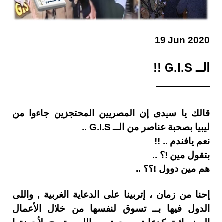
19 Jun 2020
الــ G.I.S !!
————–
قالك يا سيدى إن المصريين المحتجزين جاءوا من
ليبيا بصحبة عناصر من الــ G.I.S ..
نعم يافندم .. !!
بتقول مين !؟ ..
هم مين دوول !؟؟ ..
إحنا من زمان ، إتربينا على الدعاية الغربية , واللى
الدول فيها بــ تسوق لنفسها من خلال الأعمال