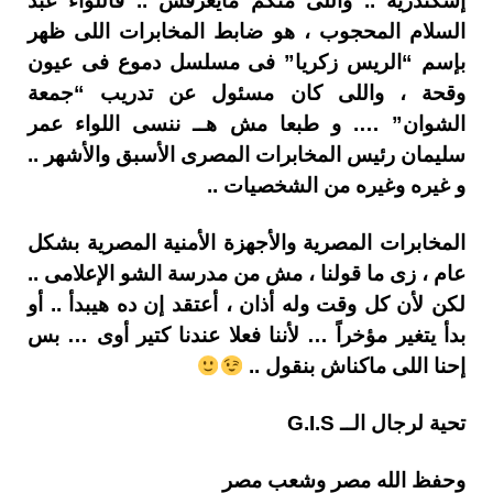
إسكندرية .. واللى منكم مايعرفش .. فاللواء عبد
السلام المحجوب ، هو ضابط المخابرات اللى ظهر
بإسم “الريس زكريا” فى مسلسل دموع فى عيون
وقحة ، واللى كان مسئول عن تدريب “جمعة
الشوان” …. و طبعا مش هــ ننسى اللواء عمر
سليمان رئيس المخابرات المصرى الأسبق والأشهر ..
و غيره وغيره من الشخصيات ..
المخابرات المصرية والأجهزة الأمنية المصرية بشكل
عام ، زى ما قولنا ، مش من مدرسة الشو الإعلامى ..
لكن لأن كل وقت وله أذان ، أعتقد إن ده هيبدأ .. أو
بدأ يتغير مؤخراً … لأننا فعلا عندنا كتير أوى … بس
إحنا اللى ماكناش بنقول ..
تحية لرجال الــ G.I.S
وحفظ الله مصر وشعب مصر