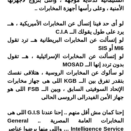
السنيمائية كدعاية موجهة ، واللى بتروج لأجهزتها
الأمنية ، وعلى رأسها أجهزة المخابرات ..
لو أى حد فينا إتسأل عن المخابرات الأميريكية ، هــ
يرد على طول يقولك الــ C.I.A
لو إتسألت عن المخابرات البريطانية هــ ترد تقول
MI6 أو SIS
لو إتسألت عن المخابرات الإسرائيلية ، هــ تقول
بدون تردد إنها الــ MOSAD
لو سألوك عن المخابرات الروسية ، هتلاقى نفسك
بتقدر تفرق بين الــ KGB اللى هى جهاز مخابرات
الإتحاد السوفيتى السابق ، وبين الــ FSB اللى هو
جهاز الأمن الفيدرالى الروسى الحالى
إحنا كمان مش أقل منهم .. إحنا عندنا G.I.S اللى هى
المخابرات العامة المصرية .. General
Intelligence Service … واللى منها برضوا عناصر