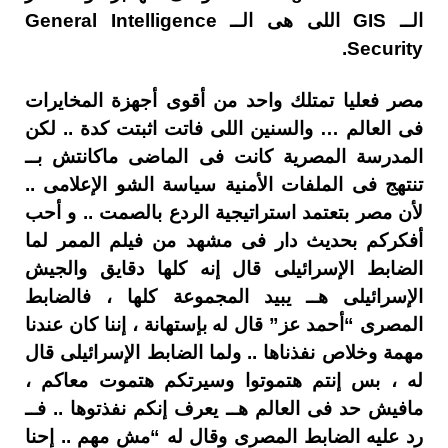
الــ GIS اللى هى الــ General Intelligence
Security.
مصر فعليا تمتلك واحد من أقوى أجهزة المخايرات
فى العالم … والسنين اللى فاتت اثبتت كدة .. لكن
المدرسة المصرية كانت فى الماضى ماكانتش بــ
تنتهج فى الملفات الأمنية سياسة الشو الإعلامى ..
لأن مصر بتعتمد استراتيجية الردع بالصمت .. و أحب
أفكركم بحديث دار فى مشهد من فيلم الممر لما
الضابط الإسرائيلى قال إنه كلها دقايق والجيش
الإسرائيلى هــ يبيد المجموعة كلها ، فالضابط
المصرى “أحمد عز” قال له بإستهانة ، إننا كان عندنا
مهمة وخلاص نفذناها .. ولما الضابط الإسرائيلى قال
له ، بس إنتم هتموتوا وسيرتكم هتموت معاكم ،
مافيش حد فى العالم هــ يعرف إنكم نفذتوها .. فــ
رد عليه الضابط المصرى وقال له “مش مهم .. إحنا