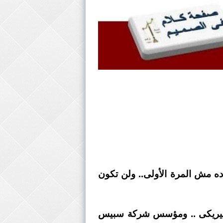
ده مش المرة الأولى.. ولن تكون
جل أعمال ومهندس كندى اميريكى .. ومؤسس شركة سبيس