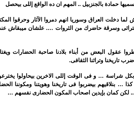
يها حمادة بالجنزبيل .. المهم ان ده الواقع إللى بيحصل
لما دخلت العراق وسوريا انهم دمروا الآثار وحرقوا الم
لتراثى وسرقة حاضرك من الثروات …. علشان ميبقاش عندك 
روا عقول البعض من أبناء بلادنا صاحبة الحضارات ويغت
ب تاريخنا وتراثنا الثقافى.
ل شراسة … و فى الوقت إللى الاخرين بيحاولوا يخترعوا 
كذا … بنلاقيهم بيضربوا فى تاريخنا وهويتنا ومكوننا الحضا
.. لكن كمان بإيدين اصحاب المكون الحضارى نفسهم …