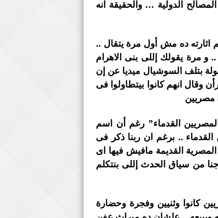
لمصالح الدولية … والحقيقة انه
م اثارته ده مش أول مرة يتقال ..
. و مرة يقولك إللى بنى الاهرام
هولة بتلف السوشيال ميديا عن إن
ن وقال انهم كانوا بيتطاولوا فى
ا مصريين
المصريين القدماء” رغم أن اسم
دماء .. برغم ان ربنا ذكر فى
مصرية القديمة مافيش فيها اى
نا من سياق الحدث إللى بنتكلم
ريين كانوا وثنيين وفجرة وحضارة
ه ويبيعه .. علشان ده ميراث عفن