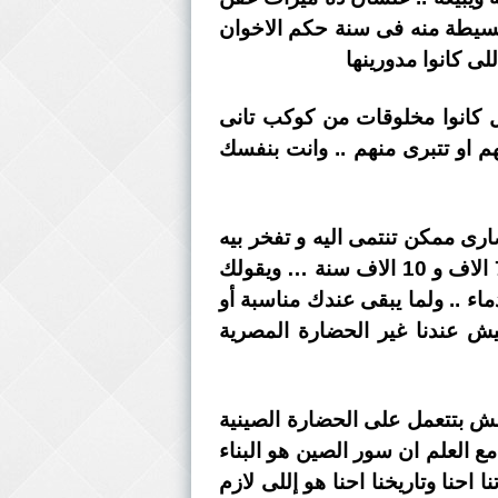
 بسيطة منه فى سنة حكم الاخوان
لى كانوا مدورينها
ول كانوا مخلوقات من كوكب تانى
م او تتبرى منهم .. وانت بنفسك
ى ممكن تنتمى اليه و تفخر بيه
… ولو عجزوا عن كدة او كدة … تلاقيه بيستهدفك بحملات السخرية .. والتريقة على حضارة 7 الاف و 10 الاف سنة … ويقولك
ء .. ولما يبقى عندك مناسبة أو
يش عندنا غير الحضارة المصرية
مش بتتعمل على الحضارة الصينية
 العلم ان سور الصين هو البناء
نا وتاريخنا احنا هو إللى لازم