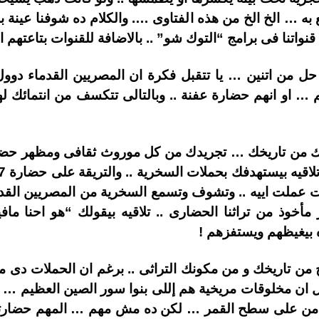
 به … الخ الخ من هذه الفتاوى …. والكلام ده شوفنا عينة
 قنواتنا فى برامج “التوك شو” .. بالاضافة للقنوات بتاعتهم ال
 حل من اتنين … يا تتقبل فكرة ان المصريين القدماء دو
 … او انهم حضارة عفنة .. وبالتالى تتكسف من انتمائك له
ك من تاريخك … تجريدك من كل موروث ثقافى ومظهر حضار
ت عملت اييه .. وتشوف وتسمع السخرية من المصريين القدما
أخوذ من تراثنا الحضارى .. تلاقيه بيقولك “هو احنا ماف
بيغيظهم ويستفزهم !
خ من تاريخك و من مكونك التراثى .. برغم ان الحملات دى 
ن مخلوقات مريخية هم إللى بنوا سور الصين العظيم … مع
من على سطح القمر … لكن ده مش مهم … المهم حضارتنا اح