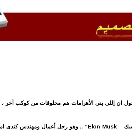
 حول ان إللى بنى الأهرامات هم مخلوقات من كوكب آخر ، 
إللى آثار الكلام ده هو “أيلون ماسك – Elon Musk” .. وهو ر