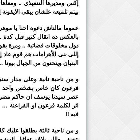
إكس ومديرها التنفيذى .. ومعاها
بيتم تلميعه علشان يبقى الايقونة 
عموما مالناش دعوة احنا يا موهى …
بالعكس ده اتقال كتير قبل كدة … 
دول مخلوقات فضائية .. ومرة يقول
إللى بنى الأهرامات هم قوم عاد إ
البنيان وينحتون من الجبال بيوتا 
و من ناحية تانية وعلى مدار سن
فرعون كان خاص بشخص واحد فقط 
عصر سيدنا يوسف ان حاكم مصر ك
اثر لكلمة فرعون او الفراعنة …
فيه !!
و من ناحية ثالثة يطلقوا عليك كل
عفنة .. واللى يلاقى تماثيل اثري