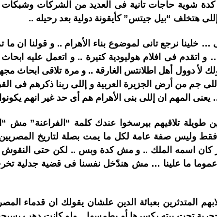
 كدة شوية حاجات تانية فى العديد من الشركات وشبكات ا
إللى هتخلف “بيل جيتس” كأيقونة دولية بعد رحيله ..
 خلينا نرجع تانى لموضوع بناء الأهرام .. و قولنا ان ما ت
و اتقدم فى افلام هوليودية كتيرة .. و اتعمل عليه ابحاث .
ك لأ دوول أهل اطلانتس الغارقة .. و مرة تلاقى ابحاث مج
للى جم من أرض الجزيرة العربية و إللى ربنا ذكرهم فى القرأ
… يعنى المهم ان إللى بنى الأهرام هم أى حد غير انهم يكونو
ين طويلة تلاقيهم بيرسخوا عندك كلمة “الفراعنة” مش “
وليس صفة عامة لكل ما يمت بصلة لتاريخ المصريين الق
ان اسمه الملك .. و مش كدة وبس .. لكن حتى النقوش ال
 عموما ما علينا … مش هندّخل نفسنا فى قضية جدلية تخرج
ابهم المتدثرين بعبائة الدين علشان يقولك ان قدماء المص
ة حجرية تحت بيته يكسرها أو يطمسها .. ولو كانت دهب يسيح