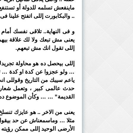
ماينفعش تسلمه للدولة أو تستنفع
.. والبكابورت إللى اتفتح علينا فى
و فى النهاية.. تلاقى نفسك أمام
يعنى مش تبعك ولا لك علاقة بيهم
إللى تقول انك مش تبعهم.
إللى بيحصل ده هو محاولة تجريد
ياعم سيبك من التاريخ وقوللى ان
حدث عالمى كبير ، وتعمل شعار م
القديمة” … … وكأن الموضوع ده 
يعنى من الاخر .. هو عايزك تنسل
مثلا … وماسمعناش عن حد بيقول ا
الأرضى الوحيد إللى ممكن رؤيته 