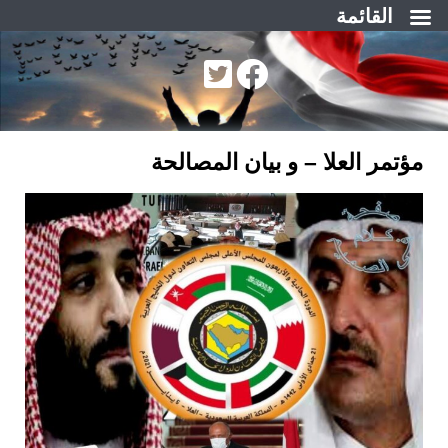
القائمة
لتجاوز
لى
لمحتوى
مؤتمر العلا – و بيان المصالحة