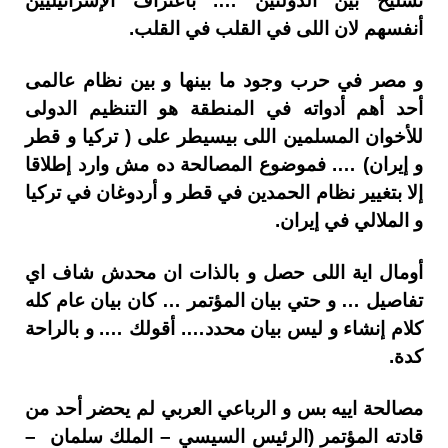
تسليح بين الدولتين …. باعتراف الإسرائيليين
أنفسهم لان اللى في القلب في القلب.
و مصر في حرب وجود ما بينها و بين نظام عالمى
أحد أهم أدواته في المنطقة هو التنظيم الدولى
للأخوان المسلمين اللى بيسيطر على ( تركيا و قطر
و إيران) …. فموضوع المصالحة ده مش وارد إطلاقا
إلا بتغيير نظام الحمدين في قطر و أردوغان في تركيا
و الملالي في إيران.
أومال اية اللى حصل و بالذات ان محدش شاف اي
تفاصيل … و حتي بيان المؤتمر … كان بيان عام كله
كلام إنشاء و ليس بيان محدد…. أقولك …. و بالراحة
كدة.
مصالحة اييه بس و الرباعي العربي لم يحضر أحد من
قادته المؤتمر (الرئيس السيسي – الملك سلمان –