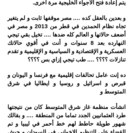
يتم إعادة فتح الأجواء الخليجية مرة أخرى.
و بعدين بالعقل كده …. مصر موقفها ثابت و لم يتغير
تجاه نظام الحمدين في قطر من 2013 و مصر في
أضعف حالاتها و العالم كله ضدها …. تخيل بقي تيجي
النهارده بعد 8 سنوات و أنت في أقوي حالاتك
العسكرية و الإقتصادية و السياسية و الإقليمية و تقدم
تنازلات ؟؟؟؟ …. طب تيجي إزاي بس ؟؟؟؟
ده إنت عامل تحالفات إقليمية مع فرنسا و اليونان و
قبرص و اسرائيل و روسيا و ايطاليا في شرق
المتوسط و
انشأت منظمة غاز شرق المتوسط كان من نتيجتها
طرد العثمانيين الجدد تماما من المنطقة …. و بقالك
شهور طويلة حاطط لهم خط أحمر في ليبيا و تم
القضاء على التنظيم الإخواني في السودان و جيش