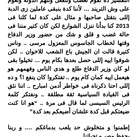
التفسير ده نقوم نغضب وننفعل ونتهم الدولة ونعوم
على وش التريند … لأننا كدة بنبقى عاملين زى الدبة
إللى بتقتل صاحبها و مثال على كدة لما كلنا فى
2013 كنا بدأنا ننزل الشوارع لكن كان كتير مننا فى
حالة غضب و قلق و شك من حضور وزير الدفاع
وقتها لخطاب الجاسوس المعزول مرسى .. وناس
كتيرة قالت ان الجيش باع الشعب للاخوان .. لكن
شوفوا اييه إللى حصل بعدها بكام يوم … تخيلوا بقى
لو كان وزير الدفاع طلع و هدى الناس وفهمهم هو
هيعمل اييه كمان كام يوم .. تفتكروا كان ينفع !؟ و ده
إللى احنا ذكرناه فى خواطر أدمن امبارح .. اننا نثق
فى القيادة السياسية ثقة مطلقة .. ونفتكر كلمة
الرئيس السيسى لما قال فى مرة .. “هو انا كنت
ضيعتكم قبل كدة علشان أضيعكم بعد كدة”
إطمنوا و متخلوش حد يلعب بدماغكم …. و ربنا
يحفظ مصر و تحياتنا