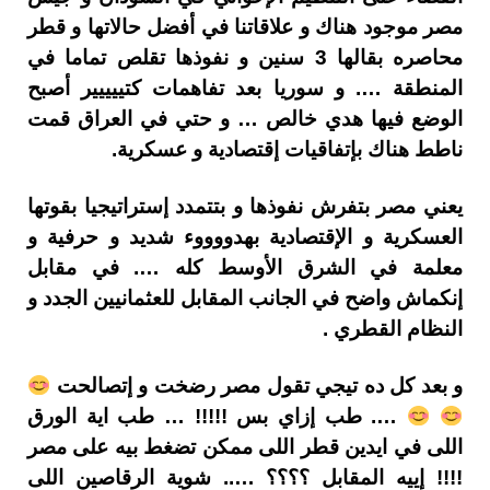
مصر موجود هناك و علاقاتنا في أفضل حالاتها و قطر
محاصره بقالها 3 سنين و نفوذها تقلص تماما في
المنطقة …. و سوريا بعد تفاهمات كتييييير أصبح
الوضع فيها هدي خالص … و حتي في العراق قمت
ناطط هناك بإتفاقيات إقتصادية و عسكرية.
يعني مصر بتفرش نفوذها و بتتمدد إستراتيجيا بقوتها
العسكرية و الإقتصادية بهدووووء شديد و حرفية و
معلمة في الشرق الأوسط كله …. في مقابل
إنكماش واضح في الجانب المقابل للعثمانيين الجدد و
النظام القطري .
و بعد كل ده تيجي تقول مصر رضخت و إتصالحت
…. طب إزاي بس !!!!! … طب اية الورق
اللى في ايدين قطر اللى ممكن تضغط بيه على مصر
!!!! إييه المقابل ؟؟؟؟ ….. شوية الرقاصين اللى