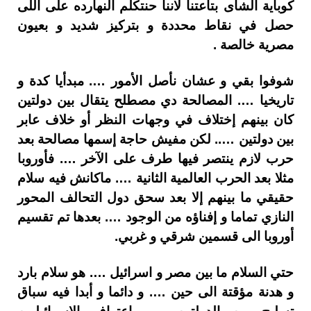
كوباية الشاى بتاعتنا لاننا حنتكلم النهارده على اللى
حصل في نقاط محددة و بتركيز شديد و بعيون
مصرية خالصة .
شوفوا بقي و عشان نأصل الأمور …. مبدأيا كدة و
تاريخيا …. المصالحة دي مصطلح يتقال بين دولتين
كان بينهم إختلاف في وجهات النظر أو خلاف عابر
بين دولتين ….. لكن مفيش حاجة إسمها مصالحة بعد
حرب لازم ينتصر فيها طرف على الآخر …. فأوروبا
مثلا بعد الحرب العالمية الثانية …. ماكانش فيه سلام
حقيقي ما بينهم إلا بعد سحق دول التحالف المحور
النازي تماما و إفناؤه من الوجود …. بعدها تم تقسيم
أوروبا الى قسمين شرقي و غربي.
حتي السلام ما بين مصر و اسرائيل …. هو سلام بارد
و هدنة مؤقتة الى حين …. و دائما و أبدا فيه سباق