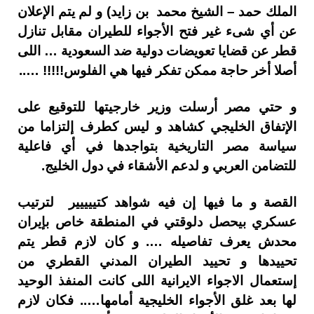
الملك حمد – الشيخ محمد بن زايد) و لم يتم الإعلان
عن أي شىء غير فتح الأجواء للطيران مقابل تنازل
قطر عن قضايا تعويضات دولية ضد السعودية … اللى
أصلا أخر حاجة ممكن تفكر فيها هي الفلوس!!!!! …..
و حتي مصر أرسلت وزير خارجيتها للتوقيع على
الإتفاق الخليجي كشاهد و ليس كطرف إلتزاما من
سياسة مصر التاريخية بتواجدها في أي فاعلية
للتضامن العربي و لدعم الأشقاء في دول الخليج.
القصة و ما فيها إن فيه شواهد كتييييير لترتيب
عسكري بيحصل دلوقتي في المنطقة خاص بإيران
محدش يعرف تفاصيله …. و كان لازم قطر يتم
تحييدها و تحييد الطيران المدني القطري من
إستعمال الاجواء الايرانية اللى كانت المنفذ الوحيد
لها بعد غلق الأجواء الخليجية أمامها….. فكان لازم