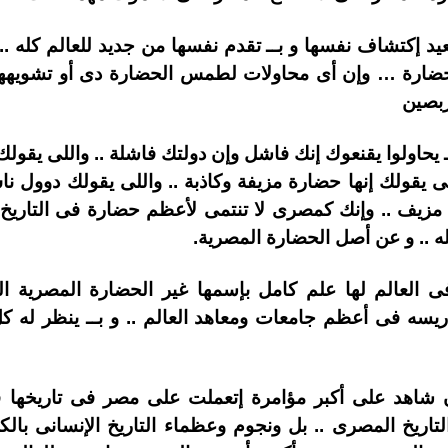
يد إكتشاف نفسها و بــ تقدم نفسها من جديد للعالم كله .. 
ع الحضارة … وإن أى محاولات لطمس الحضارة دى أو تشويهها
ربصين
ـ يحاولوا يقنعوك إنك فاشل وإن دولتك فاشلة .. واللى يق
 يقولك إنها حضارة مزيفة وكاذبة .. واللى يقولك دوول نا
مزيف .. وإنك كمصرى لا تنتمى لأعظم حضارة فى التاريخ ..
ه .. و عن أصل الحضارة المصرية.
 العالم لها علم كامل بإسمها غير الحضارة المصرية ال
دريسه فى أعظم جامعات ومعاهد العالم .. و بــ ينظر له ك
 شاهد على أكبر مؤامرة إتعملت على مصر فى تاريخها فى
تاريخ المصرى .. بل ونجوم وعظماء التاريخ الإنسانى با