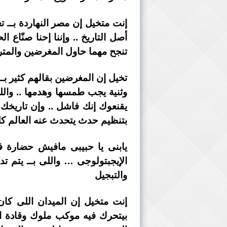
إنت متخيل إن مصر النهاردة بــ تع
أصل التاريخ .. وإننا إحنا صنّا
تنجح مهما حاول المغرضين والمت
تخيل إن المغرضين بقالهم كثير بـ
وثنية يجب طمسها وهدمها .. واللى
يقنعوك إنك فاشل .. وإن تاريخك 
بتنظيم حدث يتحدث عنه العالم كل
يابنى يا حبيبى مافيش حضارة فى
الإيجبتولوجى … واللى بــ يتم ت
والتبجيل
إنت متخيل إن الميدان اللى كان
بيتحرك فيه موكب ملوك وقادة ال