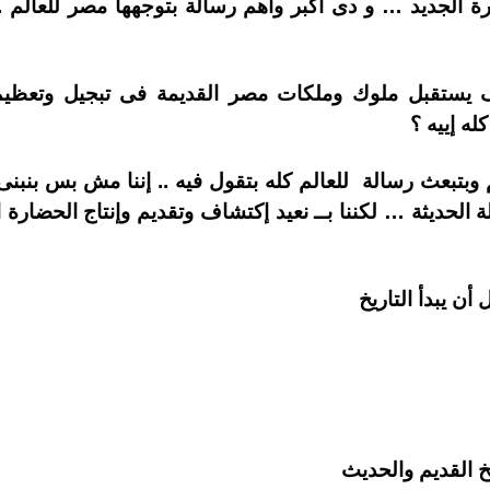
 الجديد … و دى أكبر وأهم رسالة بتوجهها مصر للعالم .
 يستقبل ملوك وملكات مصر القديمة فى تبجيل وتعظيم و
له إييه ؟
م وبتبعث رسالة للعالم كله بتقول فيه .. إننا مش بس بنب
الحديثة … لكننا بــ نعيد إكتشاف وتقديم وإنتاج الحضارة ا
أن يبدأ التاريخ
خ القديم والحديث