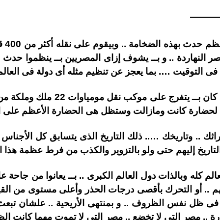
——
إنت م
مصر النهاردة .. و بــ يشوف إزاى المصريين بــ ينظموا حد
قة فى التوقيت …. بما يعجز عن تنظيم مثله أى دولة فى العالم 
إنت متخيل إن العالم كله النهاردة ك
 لحضارة كانت ومازالت وستظل هى الحضارة الأعظم على ال
اثك .. وتاريخك ….. ذلك التاريخ الذى يتسابق كل الأجناس 
 التاريخ إليهم حتى ولو بالتزوير والكذب من فرط عظمة هذا ال
لم كله وبالذات دول العالم الكبرى .. بــ يعانوا من جاحة 
هم .. أو التحرك بأقصى درجات الحذر وأعلى مستوى من القي
 ظل نفس الظروف .. و بمنتهى الأريحية .. علشان تبعث رس
رة .. مصر التى لا تخضع .. مصر التى لا تموت مهما كانت ا