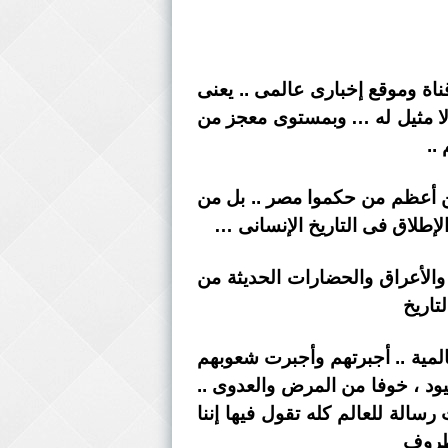
تخيل إن مصر النهاردة بــ تنظم حدث بهذه الضخامة .. وبيقوم على نقله أكثر من 400 قناة وموقع إخبارى عالمى .. يعنى
ث لا مثيل له … وبمستوى معجز من
..
ان بــ يتفرج على موكب نقل مومياوات 22 ملك وملكة من أعظم من حكموا مصر .. بل من
إطلاق فى التاريخ الإنسانى …
والأعراق والحضارات الحديثة من
تاريخ
عالمية .. أجبرتهم وأجبرت شعوبهم
ود ، خوفا من المرض والعدوى ..
الة للعالم كله تقول فيها إننا
لظروف