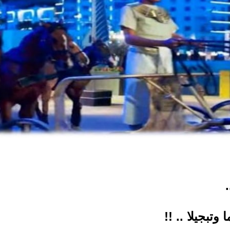
تبجيلا .. !!