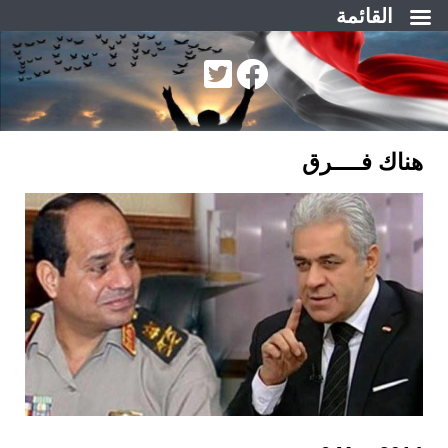
القائمة
لتجاوز
لى
لمحتوى
هناك فــــرق