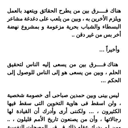
هناك فــــرق بين من يطرح الحقائق ويتعهد بالعمل
ويلزم الأخرين به ، وبين من يلعب على دغدغة مشاعر
البسطاء والشباب بحرية مزعومة و بمشروع نهضة
أخر بس من غير دقن ..
وأخيراً …
هناك فــــرق بين من يسعى إليه الناس لتحقيق
الحلم ، وبين من يسعى هو إلى الناس للوصول إلى
الحكم …
ليس بينى وبين حمدين صباحى أى خصومة شخصية
، ولن اسقط فى هاوية التخوين التى سقط فيها
الكثيرون ، … ولكننى أرى وأدرك أن القيادة لها
رجالاتها ، وأن من يصنعون تاريخ الأمم قليلون ، ..
ومن لم يدرك عقله ذلك فــ فى المصحات النفسية