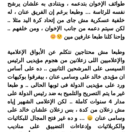
طوائف الإخوان بتدعمه ، وبتنادى به علشان يرشح
نفسه للرئاسة … وطبعا برغم إن الفريق عنان ، له
خلفية عسكرية مش جاى من إتحاد كرة اليد مثلا ..
لكن سيتم دعمه من جانب الإخوان ، ومن خلفهم ..
وإحنا كلنا طبعا عارفين مين
وطبعا مش محتاجين نتكلم عن الأبواق الإعلامية
والإعلاميين اللى زعلانين من هجوم مؤيديى الرئيس
السيسى على المرشحين التانيين .. ده على أساس
ان مؤيدى خالد على وسامى عنان ، بيفرقوا بوكيهات
ورد على مؤيديى الدولة فى ثوبها الحالى .. و طبعا
غير ما يتم التصريح والتلميح به ضد رئيس الدولة على
مدار 4 سنوات كاملة .. لكن الإعلامى الشهير إياه
مش زعلان من كدة ، بس زعلان علشان خالد على
وسامى عنان
… و ده غير فتح المجال للبكائيات
والكربلائيات وإدعاءات التضييق على مناديب