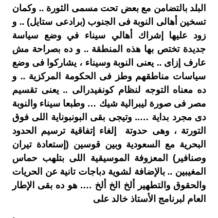
البلد بالتضامن مع بعض تحت مسمى الثورة .. وكمان
تسخين أهالى النوبة فى الجنوب (برادعى ستايل) .. و
زود عليها إشراك أهالي سيناء في وضع سياسة
جديدة تختص بها هذه المنطقة .. و ده بصراحة مش
عارف إزاى .. يعنى النوبة وسيناء ، يشاركوا فى وضع
سياسات مناطقهم وطز فى الحكومة المركزية .. و
ده معناه التوجه لنظام كونفيدرالى .. يعنى تقسيم
مصر فى صورة ليبرالية شيك … وطبعا سيناء والنوبة
دى مجرد بداية ….. وتيجى بقى البونبوناية اللى فوق
التورتة ، وهى حدوتة إلغاء إتفاقية ترسيم الحدود
البحرية مع السعودية وبين قوسين (إستعادة تيران
وصنافير) المعزوفة الموسيقية اللى بتلهب حماس
المغيبين .. بالإضافة لشوية دباجات تانية عن الحريات
والحقوق والتطهير ألخ الخ ألخ …. هو ده بقى الإطار
العام لبرنامج الأستاذ خالد على