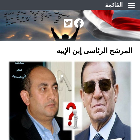
القائمة
لتجاوز
لى
لمحتوى
المرشح الرئاسى إبن الإييه