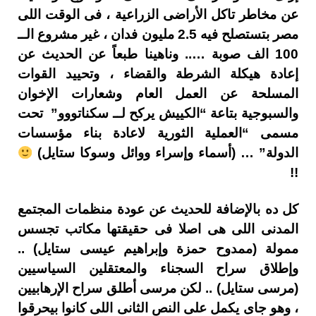
عن مخاطر تاكل الأراضى الزراعية ، فى الوقت اللى
مصر بتستصلح فيه 2.5 مليون فدان ، غير مشروع الــ
100 الف صوبة ….. وناهينا طبعاً عن الحديث عن
إعادة هيكلة الشرطة والقضاء ، وتحييد القوات
المسلحة عن العمل العام وشعارات الإخوان
والسبوجية بتاعة “الكييش يركح لــ سكناتووو” تحت
مسمى “العملية الثورية لاعادة بناء مؤسسات
الدولة” … (أسماء وإسراء ووائل وسوكا ستايل)
!!
كل ده بالإضافة للحديث عن عودة منظمات المجتمع
المدنى اللى هى اصلا فى حقيقتها مكاتب تجسس
ممولة (ممدوح حمزة وإبراهيم عيسى ستايل) ..
وإطلاق سراح السجناء والمعتقلين السياسيين
(مرسى ستايل) .. لكن مرسى أطلق سراح الإرهابيين
، وهو جاى يكمل على النص الثانى اللى كانوا بيحرقوا