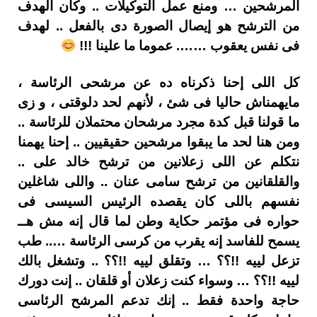
المرشحين … ومنع عمل التوكيلات .. وكأن الهدف
من الترشح هو إيصال الصورة دى بالفعل .. لهدف
فى نفس يعقوب ……. عموما ما علينا !!!
كل اللى إحنا ذكرناه ده عن مرشحى الرئاسة ،
مايهمناش حاليا فى شئ ، لأنهم لحد دلوقتى ، و زى
ما قولنا قبل كدة مجرد مرشحان محتملان للرئاسة ..
ومن هنا لحد ما يبقوا مرشحين حقيقيين .. إحنا يهمنا
نتكلم عن اللى زعلانين من ترشح خالد على ..
والقلقانين من ترشح سامى عنان .. واللى شاغلين
نفسهم باللى كان يقصده الرئيس السيسى فى
حواره فى مؤتمر حكاية وطن لما قال إنه مش هــ
يسمح للفاسد إنه يقرب من كرسى الرئاسة ….. طب
تزعل لييه !!؟؟ … وتقلق لييه !!؟؟ .. وتشغل بالك
لييه !!؟؟ … وسواء كنت زعلان أو قلقان .. إنت دورك
حاجة واحدة فقط .. إنك تدعم المرشح الرئاسى