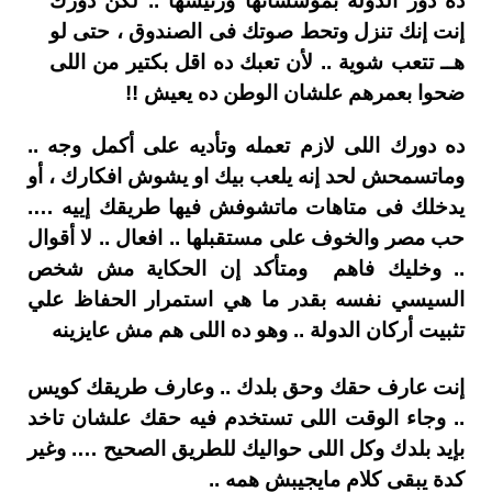
ده دور الدولة بمؤسساتها ورئيسها .. لكن دورك
إنت إنك تنزل وتحط صوتك فى الصندوق ، حتى لو
هــ تتعب شوية .. لأن تعبك ده اقل بكتير من اللى
ضحوا بعمرهم علشان الوطن ده يعيش !!
ده دورك اللى لازم تعمله وتأديه على أكمل وجه ..
وماتسمحش لحد إنه يلعب بيك او يشوش افكارك ، أو
يدخلك فى متاهات ماتشوفش فيها طريقك إييه ….
حب مصر والخوف على مستقبلها .. افعال .. لا أقوال
.. وخليك فاهم ومتأكد إن الحكاية مش شخص
السيسي نفسه بقدر ما هي استمرار الحفاظ علي
تثبيت أركان الدولة .. وهو ده اللى هم مش عايزينه
إنت عارف حقك وحق بلدك .. وعارف طريقك كويس
.. وجاء الوقت اللى تستخدم فيه حقك علشان تاخد
بإيد بلدك وكل اللى حواليك للطريق الصحيح …. وغير
كدة يبقى كلام مايجيبش همه ..