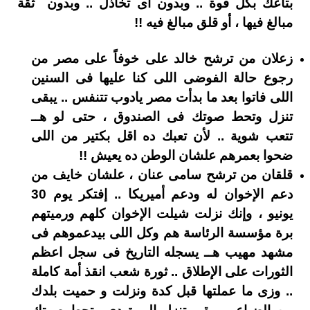
بتاعك بكل قوة .. وبدون اى تخاذل .. وبدون ثقة
مبالغ فيها ، أو قلق مبالغ فيه !!
زعلان من ترشح خالد على خوفاً على مصر من
رجوع حالة الفوضى اللى كنا عليها فى السنين
اللى فاتوا بعد ما بدأت مصر يادوب تتنفس .. يبقى
تنزل وتحط صوتك فى الصندوق ، حتى لو هــ
تتعب شوية .. لأن تعبك ده اقل بكتير من اللى
ضحوا بعمرهم علشان الوطن ده يعيش !!
قلقان من ترشح سامى عنان ، علشان خايف من
دعم الإخوان له ودعم أميريكا .. إفتكر يوم 30
يونيو ، وإنك نزلت شيلت الإخوان كلهم ورميتهم
برة مؤسسة الرئاسة هم وكل اللى بيدعموهم فى
مشهد مهيب هــ يسجله التاريخ فى سجل اعظم
الثورات على الإطلاق .. ثورة شعب انقذ أمة كاملة
.. وزى ما عملتها قبل كدة ونزلت و حميت بلدك