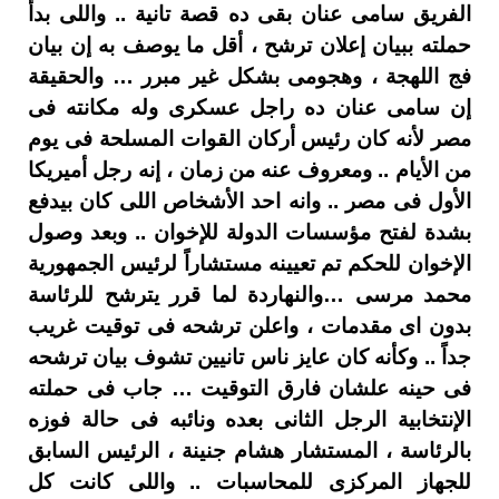
الفريق سامى عنان بقى ده قصة تانية .. واللى بدأ
حملته ببيان إعلان ترشح ، أقل ما يوصف به إن بيان
فج اللهجة ، وهجومى بشكل غير مبرر … والحقيقة
إن سامى عنان ده راجل عسكرى وله مكانته فى
مصر لأنه كان رئيس أركان القوات المسلحة فى يوم
من الأيام .. ومعروف عنه من زمان ، إنه رجل أميريكا
الأول فى مصر .. وانه احد الأشخاص اللى كان بيدفع
بشدة لفتح مؤسسات الدولة للإخوان .. وبعد وصول
الإخوان للحكم تم تعيينه مستشاراً لرئيس الجمهورية
محمد مرسى …والنهاردة لما قرر يترشح للرئاسة
بدون اى مقدمات ، واعلن ترشحه فى توقيت غريب
جداً .. وكأنه كان عايز ناس تانيين تشوف بيان ترشحه
فى حينه علشان فارق التوقيت … جاب فى حملته
الإنتخابية الرجل الثانى بعده ونائبه فى حالة فوزه
بالرئاسة ، المستشار هشام جنينة ، الرئيس السابق
للجهاز المركزى للمحاسبات .. واللى كانت كل