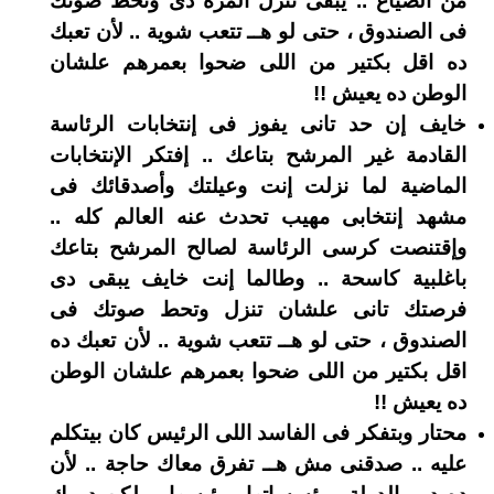
من الضياع .. يبقى تنزل المرة دى وتحط صوتك
فى الصندوق ، حتى لو هــ تتعب شوية .. لأن تعبك
ده اقل بكتير من اللى ضحوا بعمرهم علشان
الوطن ده يعيش !!
خايف إن حد تانى يفوز فى إنتخابات الرئاسة
القادمة غير المرشح بتاعك .. إفتكر الإنتخابات
الماضية لما نزلت إنت وعيلتك وأصدقائك فى
مشهد إنتخابى مهيب تحدث عنه العالم كله ..
وإقتنصت كرسى الرئاسة لصالح المرشح بتاعك
باغلبية كاسحة .. وطالما إنت خايف يبقى دى
فرصتك تانى علشان تنزل وتحط صوتك فى
الصندوق ، حتى لو هــ تتعب شوية .. لأن تعبك ده
اقل بكتير من اللى ضحوا بعمرهم علشان الوطن
ده يعيش !!
محتار وبتفكر فى الفاسد اللى الرئيس كان بيتكلم
عليه .. صدقنى مش هــ تفرق معاك حاجة .. لأن