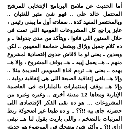
أما الحديث عن ملامح البرنامج الإنتخابى للمرشح
المحتمل خالد على .. فهو شئ مثير للغثيان ..
وبالمختصر المفيد كدة .. سعادته أول ما يبقى رئيس ،
عايز يراجع كل المشروعات القومية اللى تمت فى
خلال السنين اللى فاتوا ، ويتأكد من مدى جدواها .. و
ده كلام جميل وبرّاق ويشعل حماسة المغيبين .. لكن
وبعدين .. يعنى لو ما لاقاش جدوى إقتصادية لمشروع
منهم .. هــ يعمل إييه .. هــ يوقف المشروع ، وإلا هــ
يهده .. يعنى هــ تردم قناة السويس الجديدة مثلا ..
وإلا هــ يلغى إتفاقية الضبعة اللى هى إتفاقية دولية ..
وإلا هــ يوقف إستثمارات بالمليارات فى العاصمة
الإدارية ومعاها 12 مدينة أخرى .. وغيره وغيره من
المشروعات … هو ده بقى الفكر الإقتصادى اللى
حضرته جاى بيه !!؟؟ .. و ده طبعا غير اضحوكة ربط
المرتبات بالتضخم ، واللى ياريت يقول لنا هــ تبقى
إزاى !!؟ .. وأكثر شئ مضحك فى الموضوع هو حديثه