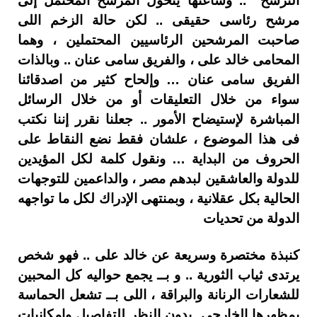
الترشح .. وساعتها يتحول المرشح المحتمل إلى
مرشح رئاسى حقيقى .. لكن حالة الزخم اللى
صاحبت المرشحين الرئاسيين المحتملين ، وهما
المحامى خالد على ، والفريق سامى عنان .. وبالذات
الفريق سامى عنان … وإلحاح كثير من اصدقائنا
سواء من خلال التعليقات أو من خلال الرسائل
المباشرة لإستيضاح الأمور .. جعلنا نقرر إننا نكتب
فى هذا الموضوع ، علشان فقط نضع النقاط على
الحروف من البداية … ونقول كلمة لكل المؤيدين
للدولة والعاشقين لبدهم مصر ، والداعمين للتوجهات
الحالية بكل عقلانية ، وبمنتهى الإدراك لكل ما تواجهه
الدولة من تحديات
كنبذة مختصرة وسريعة عن خالد على .. فهو شخص
يرتدى ثياب الثورية .. و بــ يجمع حواليه كل المحبين
للشعارات الرنانة والبراقة ، اللى بــ تشعل الحماسة
بمظهرها الخارجى بدون النظر للتفاصيل وإمكانيات