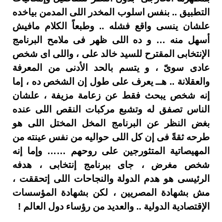
التطبيق .. بنفس اسلوب المخدر اللى المدمن بياخده
علشان ينسى واقع فشله .. وطبعاً الكلام مافيش
أسهل منه … و ده اللى ظهر فى ملامح البرنامج
الإنتخابى المقترح للسيد خالد على ، واللى اى شخص
عادى سوىّ ، و يتسم بالحد الأدنى من المعرفة
والعقلانة .. هــ يعرف على طول إن الشخص ده ، إما
إنه شخص يبحث فقط عن زعامة مزيفة ، علشان
الناس تصفق له وتشبع مركبات النقص اللى عنده
بغض النظر عن البرنامج المخل المختل اللى هو
طرحه ثقةً فى إن كل اللى حواليه من نفس عينته من
المهيصاتية المتثورجين على روحهم …… وإما إنه
شخص مغرض ، جاى ببرنامج إنتخابى ، هدفه
الرئيسى هو هدم الدولة والنجاحات اللى إتحققت ،
مش بشهادة المصريين ، لكن بشهادة المؤسسات
الإقتصادية الدولية .. والعديد من رؤساء دول العالم !