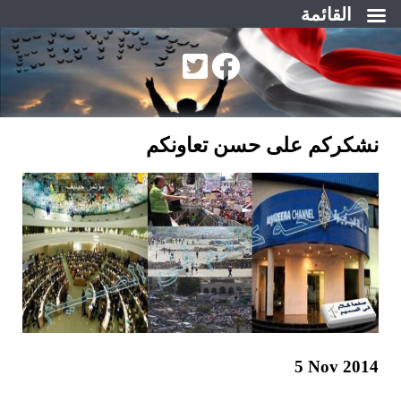
القائمة
لتجاوز
لى
لمحتوى
نشكركم على حسن تعاونكم
5 Nov 2014