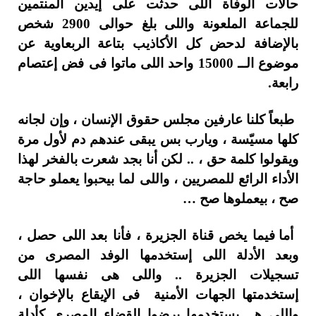
حالات الوفاة اللى حدثت على إيدين المنتمين
للجماعة الملعونة واللى بلغ حوالى 2900 شخص
بالإضافة لدحض كل الأكاذيب بتاعة الربعاوية عن
موضوع الــ 15000 واحد اللى ماتوا فى فض إعتصام
رابعة.
طبعاً كلنا عارفين مجلس حقوق الإنسان ، وإن لجانه
كلها مسيّسة ، ويارب بس يبقى عندهم دم لأول مرة
ويقولوا كلمة حق ، .. لكن أنا بجد شعرت بالفخر لهذا
الأداء الرائع للمصريين ، واللى لما بيحبوا يعملو حاجة
صح ، بيعملوها صح …
أما فيما يخص قناة الجزيرة ، فأنا بعد اللى حصل ،
وبعد الأدلة اللى إستخدمها الوفد المصرى من
تسجيلات الجزيرة .. واللى هى نفسها اللى
إستخدمتها الجهات الأمنية فى الإيقاع بالإخوان ،
واللى هــ يستخدمها برضوا القضاء المصرى كأدلة