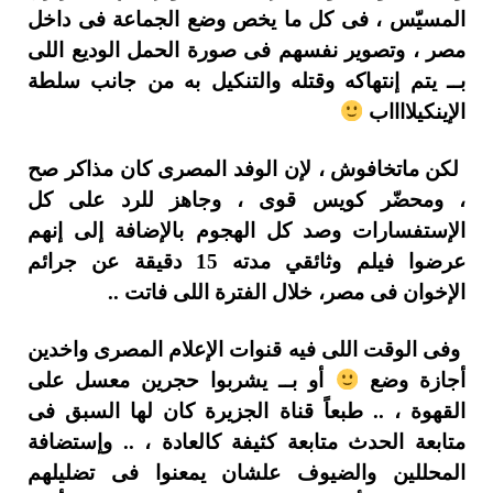
المسيّس ، فى كل ما يخص وضع الجماعة فى داخل
مصر ، وتصوير نفسهم فى صورة الحمل الوديع اللى
بــ يتم إنتهاكه وقتله والتنكيل به من جانب سلطة
الإينكيلااااب
لكن ماتخافوش ، لإن الوفد المصرى كان مذاكر صح
، ومحضّر كويس قوى ، وجاهز للرد على كل
الإستفسارات وصد كل الهجوم بالإضافة إلى إنهم
عرضوا فيلم وثائقي مدته 15 دقيقة عن جرائم
الإخوان فى مصر، خلال الفترة اللى فاتت ..
وفى الوقت اللى فيه قنوات الإعلام المصرى واخدين
أجازة وضع
أو بــ يشربوا حجرين معسل على
القهوة ، .. طبعاً قناة الجزيرة كان لها السبق فى
متابعة الحدث متابعة كثيفة كالعادة ، .. وإستضافة
المحللين والضيوف علشان يمعنوا فى تضليلهم