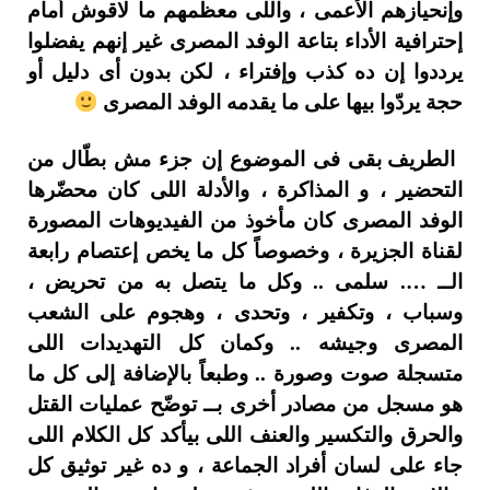
وإنحيازهم الأعمى ، واللى معظمهم ما لاقوش أمام
إحترافية الأداء بتاعة الوفد المصرى غير إنهم يفضلوا
يرددوا إن ده كذب وإفتراء ، لكن بدون أى دليل أو
حجة يردّوا بيها على ما يقدمه الوفد المصرى
الطريف بقى فى الموضوع إن جزء مش بطّال من
التحضير ، و المذاكرة ، والأدلة اللى كان محضّرها
الوفد المصرى كان مأخوذ من الفيديوهات المصورة
لقناة الجزيرة ، وخصوصاً كل ما يخص إعتصام رابعة
الــ …. سلمى .. وكل ما يتصل به من تحريض ،
وسباب ، وتكفير ، وتحدى ، وهجوم على الشعب
المصرى وجيشه .. وكمان كل التهديدات اللى
متسجلة صوت وصورة .. وطبعاً بالإضافة إلى كل ما
هو مسجل من مصادر أخرى بــ توضّح عمليات القتل
والحرق والتكسير والعنف اللى بيأكد كل الكلام اللى
جاء على لسان أفراد الجماعة ، و ده غير توثيق كل