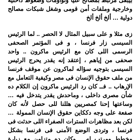
بيبقى مرتبط بمصالح عليا وتواؤمات وضغوط داخلية
وخارجية وملفات أمن قومى وشغل شبكات مصالح
دولية … ألخ ألخ ألخ
زى مثلا و على سبيل المثال لا الحصر .. لما الرئيس
السيسى زار فرنسا ، و فى المؤتمر الصحفى
الرسمى اللى كان مع الرئيس ماكرون .. واحد
صحفى من إياهم ، إعتقد إنه يقدر يحرج الرئيس
السيسى بتوجيه سؤاله لماكرون عن موقف فرنسا
من ملف حقوق الإنسان فى مصر وكيفية التعامل مع
الإرهاب .. فــ كان رد الرئيس ماكرون إن الكلام ده
شأن مصرى داخلى ، وماحدش يقدر يتدخل فيه …
وساعتها إحنا كمصريين هللنا للى حصل لأنه كان
صفعة على وجه دككاين حقوق الإنسان الممولة …
لكن بعد مظاهرات السترات الصفراء اللى حدثت فى
فرنسا ، وتردى الوضع الأمنى فى فرنسا بشكل
مخطط ومرتب له .. وكان ده متزامن مع زيارة