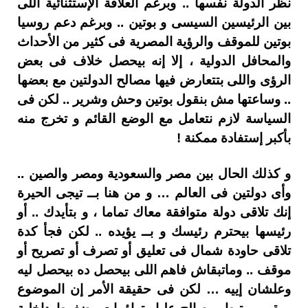
نظر الدولة نفسها .. وبرغم العلاقة الإستثنائية اللى
بين الرئيسين السيسى و بوتين .. وبرغم دعم روسيا
بوتين للموقف والرؤية المصرية فى كثير من الأحداث
والمحافل الدولية ، إلا إنه بيحصل خلاف فى بعض
الرؤى واللى بتتعارض فيها مصالح الدولتين مع بعضها
.. وساعتها مش بنقول بوتين وحش وشرير .. لكن فى
السياسة لازم نتعامل مع الوضع القائم و تخرج منه
بأكبر إستفادة ممكنة !
و كذلك الحال بين مصر والسعودية ومصر والصين ..
وأى دولتين فى العالم … و من هنا بــ تيجى الحيرة
إنك تلاقى دولة متوافقة معاك تماما ، و بتأيدك .. أو
رئيسها بيحترم رئيسك و بــ يؤيده .. لكن فجأ كدة
تلاقى حاودة شمال فى تعليق أو تصرف أو تصريح أو
موقف .. وماتبقاش فاهم اللى بيحصل ده بيحصل ليه
وعلشان إييه … لكن فى حقيقة الأمر إن الموضوع