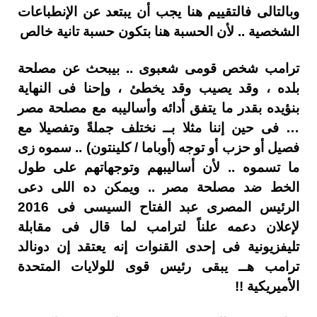
وبالتالى فالتقييم هنا يجب أن يبتعد عن الإنطباعات
الشخصية .. لأن الحسبة هنا بتكون حسبة تانية خالص
ترامب شخص قومى شعبوى .. بيبحث عن مصلحة
بلده ، وقد يصيب وقد يخطئ ، وإحنا فى النهاية
بنؤيده بقدر ما يتفق أدائه وأساليبه مع مصلحة مصر
… فى حين إننا مثلا بــ نختلف جملةً وتفصيلا مع
فصيل أو حزب أو توجه (أوباما / كلينتون) .. سموه زى
ما تسموه .. لأن أساليبهم وتوجهاتهم على طول
الخط ضد مصلحة مصر .. ويمكن ده اللى دعى
الرئيس المصرى عبد الفتاح السيسى فى 2016
لإعلان دعمه علناً لترامب لما قال فى مقابلة
تليفزيونية فى إحدى القنوات إنه يعتقد إن دونالد
ترامب هــ يبقى رئيس قوى للولايات المتحدة
الأميريكية !!