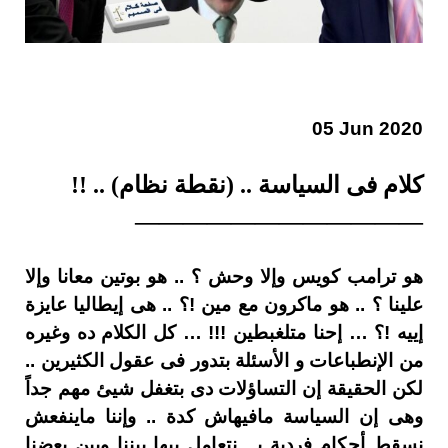
05 Jun 2020
كلام فى السياسة .. (نقطة نظام) .. !!
————————————
هو ترامب كويس وإلا وحش ؟ .. هو بوتين معانا وإلا
علينا ؟ .. هو ماكرون مع مين !؟ .. هى إيطاليا عايزة
إييه !؟ … إحنا متلغبطين !!! … كل الكلام ده وغيره
من الإنطباعات و الأسئلة بتدور فى عقول الكثيرين ..
لكن الحقيقة إن التساؤلات دى بتغفل شيئ مهم جداً
وهى إن السياسة مافيهاش كدة .. وإننا ماينفعش
نسقط أحكام فردية بــ نتعامل بيها بيننا وبين بعضنا