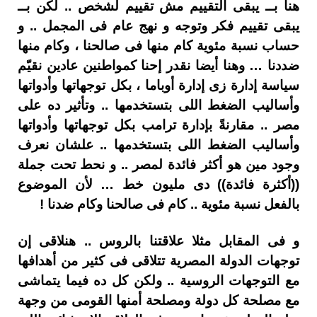
هنا بــ يبقى التقييم مش تقييم لشخص .. لكن بــ
يبقى تقييم فكر وتوجه و نهج عام فى المجمل .. و
حساب نسبة مئوية كام منها فى صالحنا ، وكام منها
ضددنا … وهنا أيضا نقدر إحنا كمواطنين عادين نقيّم
سياسة إدارة زى إدارة أوباما ، بكل توجهاتها وأدواتها
وأساليب الضغط اللى بتستخدمها .. وتأثير ده على
مصر .. مقارنةً بإدارة ترامب بكل توجهاتها وأدواتها
وأساليب الضغط اللى بتستخدمها .. علشان نعرف
وجود مين هو أكثر فائدة لمصر .. و نحط تحت جملة
((أكثرة فائدة)) دى مليون خط … لأن الموضوع
بالفعل نسبة مئوية .. كام فى صالحنا وكام ضدنا !
و فى المقابل مثلا علاقتنا بالروس .. هنلاقى إن
توجهات الدولة المصرية تتلاقى فى كثير من أهدافها
مع التوجهات الروسية .. ولكن كل ده فيما يتماشى
مع مصلحة كل دولة ومصلحة أمنها القومى من وجهة