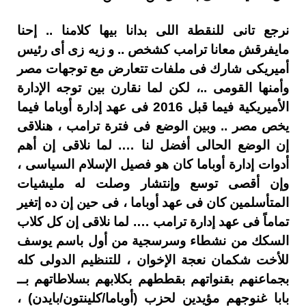
نرجع تانى للنقطة اللى بدانا بيها كلامنا .. إحنا
مايفرقش معانا ترامب كشخص .. و زيه زى أى رئيس
أميريكى شارك فى ملفات تتعارض مع توجهات مصر
وأمنها القومى ..، لكن لما نقارن بين توجه الإدارة
الأميريكية فيما قبل 2016 فى عهد إدارة أوباما فيما
يخص مصر .. وبين الوضع فى فترة ترامب ، هنلاقى
إن الوضع الحالى أفضل لنا …. لما نلاقى إن أهم
أدوات إدارة أوباما كان هو فصيل الإسلام السياسى ،
وإن أقصى توسع وإنتشار وصلت له مليشيات
المتأسلمين كان فى عهد أوباما ، فى حين إن ده إتغير
تماماً فى عهد إدارة ترامب …. لما نلاقى إن كل كلاب
السكك من نشطاء وسرسجية من أول باسم يوسف
للأخت شكمان نعجة الإخوان ، للتنظيم الدولى كله
بجماعنهم بقنواتهم بقططهم بكلابهم بسلاطاتهم بــ
بابا غنوجهم مؤيدين لحزب (أوباما/كلينتون/بايدن) ،