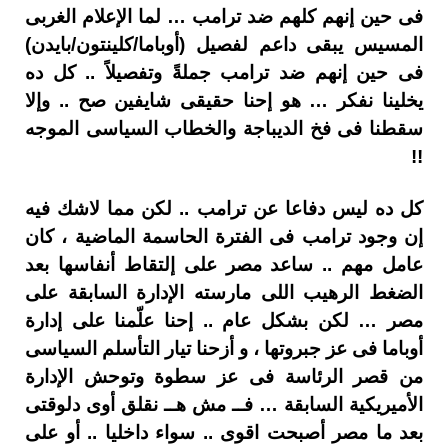
فى حين إنهم كلهم ضد ترامب … لما الإعلام الغربى
المسيس يبقى داعم لفصيل (أوباما/كلينتون/بايدن)
فى حين إنهم ضد ترامب جملةً وتفصيلاً .. كل ده
يخلينا نفكر … هو إحنا حقيقى شايفين صح .. وإلا
سقطنا فى فخ الديباجة والخطاب السياسى الموجه
!!
كل ده ليس دفاعا عن ترامب .. لكن مما لاشك فيه
إن وجود ترامب فى الفترة الحاسمة الماضية ، كان
عامل مهم .. ساعد مصر على إلتقاط أنفاسها بعد
الضغط الرهيب اللى مارسته الإدارة السابقة على
مصر … لكن بشكل عام .. إحنا علّمنا على إدارة
أوباما فى عز جبروتها ، و أزحنا تيار التأسلم السياسى
من قصر الرئاسة فى عز سطوة وتوحش الإدارة
الأميريكية السابقة … فــ مش هــ نقلق أوى دلوقتى
بعد ما مصر أصبحت اقوى .. سواء داخليا .. أو على