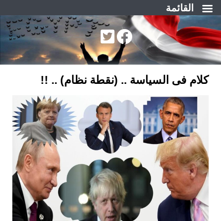
القائمة
لتجاوز
لى
لمحتوى
كلام فى السياسة .. (نقطة نظام) .. !!