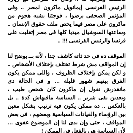
الرئيس الفرنسى إيمانويل ماكرون لمصر .. وفى
المؤتمر الصحفى برضوا ، فوجئنا بشبه هجوم من
ماكرون على مصر فيما يخص ملف حقوق الإنسان ..
وساعتها السوشيال ميديا كلها فى مصر إتقلبت على
فرنسا والرئيس الفرنسى !!! ..
الموقف ده فى حد ذاته كاشف جدا ، لأنه بــ يوضح لنا
إن المواقف مش شرط تختلف بإختلاف الأشخاص ..
و لكن يمكن بإختلاف الظروف ، واللى ممكن يكون
الفرق بينهم شهور قليلة … و فى الحالة دى
مانقدرش نقول إن ماكرون كان شخص طيب ،
وبعدين بقى شرير .. السياسة مافيهاش كدة .. بل
بالعكس .. ده ممكن يكون فيه ترتيب بشكل معين
بين الرؤساء والقيادات السياسية وبعضهم ، فى بعض
المواقف ، حتى وإن بدى لنا إن الموضوع عفوى …
لأن السياسة هى بالفعل فن الممكن !