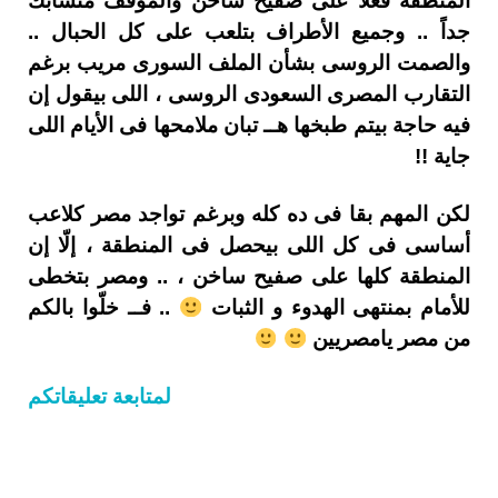
المنطقة فعلا على صفيح ساخن والموقف متشابك
جداً .. وجميع الأطراف بتلعب على كل الحبال ..
والصمت الروسى بشأن الملف السورى مريب برغم
التقارب المصرى السعودى الروسى ، اللى بيقول إن
فيه حاجة بيتم طبخها هــ تبان ملامحها فى الأيام اللى
جاية !!
لكن المهم بقا فى ده كله وبرغم تواجد مصر كلاعب
أساسى فى كل اللى بيحصل فى المنطقة ، إلّا إن
المنطقة كلها على صفيح ساخن ، .. ومصر بتخطى
للأمام بمنتهى الهدوء و الثبات
.. فــ خلّوا بالكم
من مصر يامصريين
لمتابعة تعليقاتكم