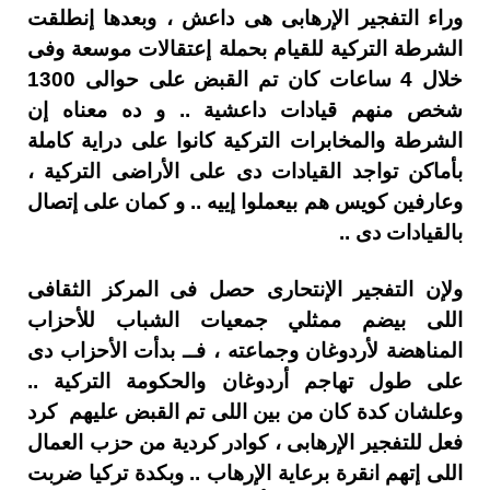
وراء التفجير الإرهابى هى داعش ، وبعدها إنطلقت
الشرطة التركية للقيام بحملة إعتقالات موسعة وفى
خلال 4 ساعات كان تم القبض على حوالى 1300
شخص منهم قيادات داعشية .. و ده معناه إن
الشرطة والمخابرات التركية كانوا على دراية كاملة
بأماكن تواجد القيادات دى على الأراضى التركية ،
وعارفين كويس هم بيعملوا إييه .. و كمان على إتصال
بالقيادات دى ..
ولإن التفجير الإنتحارى حصل فى المركز الثقافى
اللى بيضم ممثلي جمعيات الشباب للأحزاب
المناهضة لأردوغان وجماعته ، فــ بدأت الأحزاب دى
على طول تهاجم أردوغان والحكومة التركية ..
وعلشان كدة كان من بين اللى تم القبض عليهم كرد
فعل للتفجير الإرهابى ، كوادر كردية من حزب العمال
اللى إتهم انقرة برعاية الإرهاب .. وبكدة تركيا ضربت