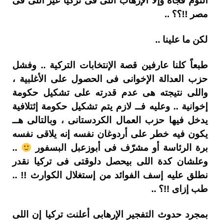
النوم فجأة وإلا الإرهاب اللى فى تركيا غير اللى فى
مصر !!؟؟ ..
لكن ما علينا ..
طبعاً كلنا عارفين قصة الإنتخابات التركية .. وفشل
حزب العدالة الإخوانى فى الحصول على الأغلبية ،
واللى نتيجته هى عدم قدرته على تشكيل حكومة
إخوانية .. وعليه فــ لازم يتم تشكيل حكومة إئتلافية
يدخل فيها حزب العمال الكردستانى ، وبالتالى هــ
يكون فيه خطر على أردوغان نفسه إنه يلاقى نفسه
برة الرئاسة أو مشرّف فى أبوزعبل البسفور
..
وعلشان كدة اللى بيحصل دلوقتى فى تركيا نقدر
نطلق عليه إسف الفوائد من إستغلال الكوارث !! ..
طب إزاى !!؟ ..
بمجرد حدوث التفجير الإرهابى أعلنت تركيا إن اللى