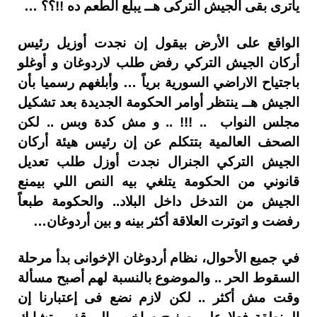
ياترى بقى الجيش التركى هــ يبلع الطعم ده !!؟؟ …
الواقع على الأرض بيقول إن نجدت أوزيل رئيس
أركان الجيش التركي رفض طلب لاردوغان و أوغلو
باجتياح الاراضي السورية برياً … وأبلغهم رسميا بأن
الجيش هــ ينتظر أوامر الحكومة الجديدة بعد تشكيل
مجلس النواب .. !!! .. و مش كدة وبس .. لكن
الصحف العالمية بتتكلم عن إن رئيس هيئة أركان
الجيش التركي الجنرال نجدت أوزل طلب تعديل
قانوني من الحكومة يتلغي بيه النص اللي بيمنع
الجيش من التدخل داخل البلاد.. والحكومة طبعاً
رفضت و اتوترت العلاقة أكثر بينه و بين أردوغان…
في جميع الأحوال، نظام أردوغان الإخوانى بدأ مرحلة
السقوط الحر .. والموضوع بالنسبة لهم أصبح مسألة
وقت مش أكثر .. لكن لازم نضع فى إعتبارنا إن