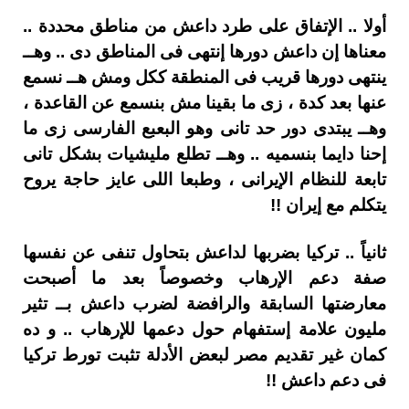
أولا .. الإتفاق على طرد داعش من مناطق محددة ..
معناها إن داعش دورها إنتهى فى المناطق دى .. وهــ
ينتهى دورها قريب فى المنطقة ككل ومش هــ نسمع
عنها بعد كدة ، زى ما بقينا مش بنسمع عن القاعدة ،
وهــ يبتدى دور حد تانى وهو البعبع الفارسى زى ما
إحنا دايما بنسميه .. وهــ تطلع مليشيات بشكل تانى
تابعة للنظام الإيرانى ، وطبعا اللى عايز حاجة يروح
يتكلم مع إيران !!
ثانياً .. تركيا بضربها لداعش بتحاول تنفى عن نفسها
صفة دعم الإرهاب وخصوصاً بعد ما أصبحت
معارضتها السابقة والرافضة لضرب داعش بــ تثير
مليون علامة إستفهام حول دعمها للإرهاب .. و ده
كمان غير تقديم مصر لبعض الأدلة تثبت تورط تركيا
فى دعم داعش !!