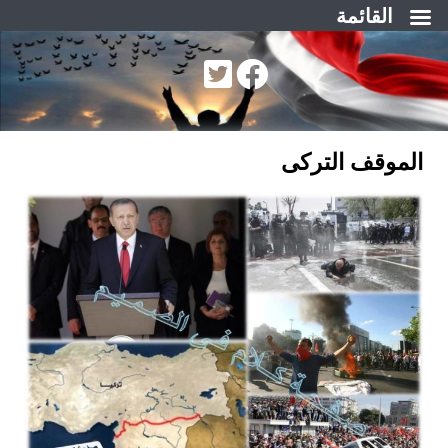
القائمة
لتجاوز
لى
لمحتوى
الموقف التركى