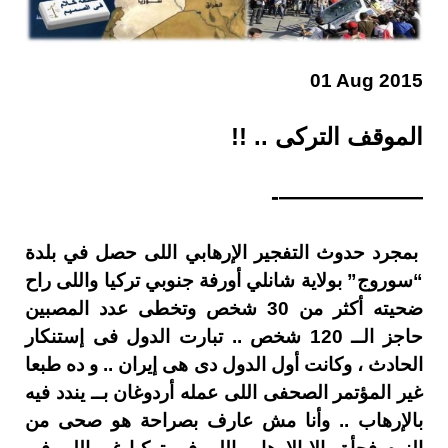
01 Aug 2015
الموقف التركى .. !!
——————-
بمجرد حدوث التفجير الإرهابي اللى حصل في بلدة
“سوروج” بولاية شانلي أورفة جنوبي تركيا واللى راح
ضحيته أكثر من 30 شخص وتخطى عدد المصبين
حاجز الــ 120 شخص .. تبارت الدول فى إستنكار
الحادث ، وكانت أول الدول دى هى إيران .. و ده طبعا
غير المؤتمر الصحفى اللى عمله أردوغان بــ يندد فيه
بالإرهاب .. وأنا مش عارف بصراحة هو صحى من