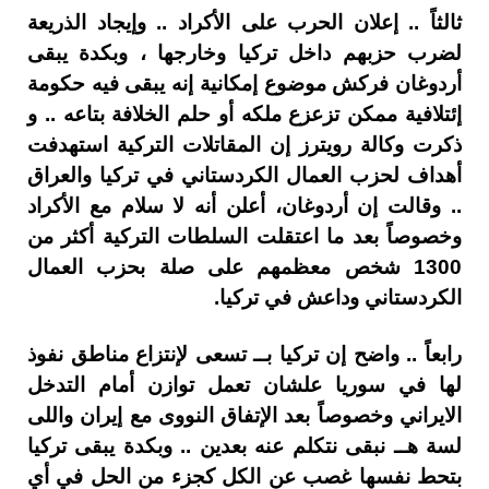
ثالثاً .. إعلان الحرب على الأكراد .. وإيجاد الذريعة
لضرب حزبهم داخل تركيا وخارجها ، وبكدة يبقى
أردوغان فركش موضوع إمكانية إنه يبقى فيه حكومة
إئتلافية ممكن تزعزع ملكه أو حلم الخلافة بتاعه .. و
ذكرت وكالة رويترز إن المقاتلات التركية استهدفت
أهداف لحزب العمال الكردستاني في تركيا والعراق
.. وقالت إن أردوغان، أعلن أنه لا سلام مع الأكراد
وخصوصاً بعد ما اعتقلت السلطات التركية أكثر من
1300 شخص معظمهم على صلة بحزب العمال
الكردستاني وداعش في تركيا.
رابعاً .. واضح إن تركيا بــ تسعى لإنتزاع مناطق نفوذ
لها في سوريا علشان تعمل توازن أمام التدخل
الايراني وخصوصاً بعد الإتفاق النووى مع إيران واللى
لسة هــ نبقى نتكلم عنه بعدين .. وبكدة يبقى تركيا
بتحط نفسها غصب عن الكل كجزء من الحل في أي