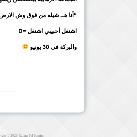
“أنا هــ شيله من فوق وش الار
اشتغل أحبيبي اشتغل =D
والبركة فى 30 يونيو
right © 2026
Kalam Fel Samim