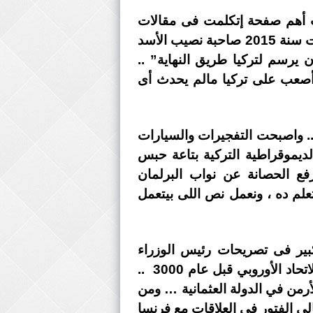
 أهم صفحة إتكلمت فى مقالات
مطوّلة عن بهلول إسطنبول .. السيد “رجب طيب اردوغان” وأحلام الخلافة المزعومة .. وكانت سنة 2015 صاحبة نصيب الأسد
يرسم لتركيا طريق النهاية” ..
ن أصعب على تركيا مالم يحدث أى
ء .. واصبحت التفجيرات والسيارات
ديموقراطية التركية بتاعة حبس
ع الحصانة عن نواب البرلمان
علم ده ، ونعمل نص اللى بيتعمل
بير فى تصريحات رئيس الوزراء
البريطاني ديفيد كاميرون فى مايو الماضى ، لما صرّح ساخراً بإن تركيا مش هــ تنضم إلى الاتحاد الأوروبي قبل عام 3000 ..
لأرمن في الدولة العثمانية … ومن
لى الفتور فى العلاقات مع فرنسا