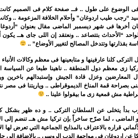
فى الوضوع على طول .. فــ صفحة كلام فى الصميم كانت
ن أخرها فى شهر ديسمبر الماضى مقال بعنوان “أردوغان 
واحد “الأحداث بتتصاعد .. ونعتقد إن اللى جاى هــ يكو
ة بقذارتها وتتدخل المصالح لتغيير الأوضاع” ..
خل التركى كلنا عارفينها و متابعينها فى معظم وكالات الأنبا
يا زى معظم دول المنطقة .. ناهينا طبعا عن السياسة ال
 المعارضين وعزل قادة الجيش وإستبدالهم باخرين ورف
نى بصراحة قمة المناخ الديموقراطى .. وياريتنا فى مصر نت
اطية مش قمعية زى ما بيقولوا علينا ..
رب بدأ يتخلى عن السلطان التركى .. و ده ظهر بشكل ك
ألماني قراره بالاعتراف بالمذابح الجماعية التي تعرض لها ا
كا عن اردوغان فى مواجهة الدب الروسى .. بالإضافة إلى حا