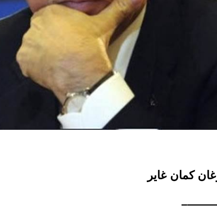
ان كمان غاير
———