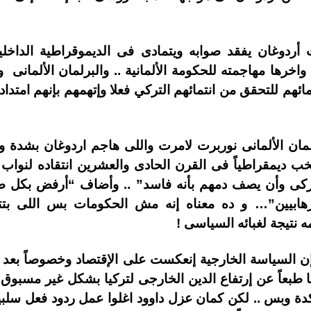
ت أردوغان يفقد صوابه ويتمادى فى الديموقراطية الداخلي
اخرها مهاجمته للحكومة الألمانية .. والبرلمان الألمانى 
ائهم للتحقق من انتمائهم التركي فعلا وإتهمهم بإنهم امتداد 
لمان الألمانى نوربرت لامرت واللى هاجم اردوغان بشدة 
 ديمقراطياً فى القرن الحادى والعشرين انتقاده لنواب م
تركى وأن يصف دمهم بأنه فاسد” .. وأضاف “أرفض بكل صي
إرهابيين”… و ده معناه إنه مش الحكومات بس اللى بت
 نتيجة لغبائه السياسى !
إن السياسة الخارجية إنعكست على الإقتصاد وخصوصاً بعد
ينا طبعاً عن إرتفاع الدين الخارجى لتركيا بشكل غير مسبو
 وبس .. لكن كمان عزل داوود اغلوا عمل ردود فعل سلبية 