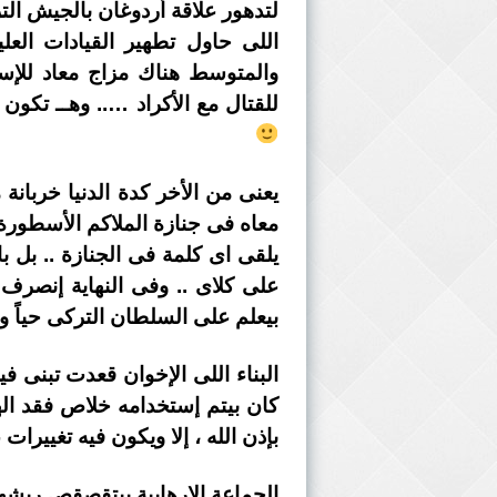
لتدهور علاقة أردوغان بالجيش ال
اللى حاول تطهير القيادات العل
والمتوسط هناك مزاج معاد للإسل
للقتال مع الأكراد ….. وهــ تكو
يعنى من الأخر كدة الدنيا خربانة
معاه فى جنازة الملاكم الأسطورة
يلقى اى كلمة فى الجنازة .. بل
على كلاى .. وفى النهاية إنصرف
بيعلم على السلطان التركى حياً وميتاً =D
البناء اللى الإخوان قعدت تبنى ف
بإذن الله ، إلا ويكون فيه تغيير
الجماعة الارهابية بيتقصقص ريشها 