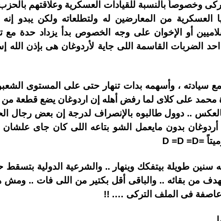
تركى وخصوصاً بالنسبة للقيادات العسكرية وعلاقتهم بالحز
يا العسكرية من المعارضين له ولتطلعاته ولكن يبدو إن
اميين أو الإخوان على وجه الخصوص بدأ يزداد حدة مع ت
ن احد الضربات القاسمة اللى جاية لأردوغان هى بإذن الله
 مع سيادته ، وأسهمه بدات تنهار حتى على المستوى الشعبو
 محمد على كلاى لما رفض أهله إن اردوغان يضع قطعة من ق
 بالعكس .. دوول طالبوه بالإنصراف لدرجة إن بعض رجال 
 أردوغان بدون مايعمل الشو بتاعه اللى كان جاى علشان
D =D =
يه سنين طويلة بيتفكك وينهار .. والشرعية الدولية بتسقط حت
ات عاصفة فى الملف التركى …. !!
..