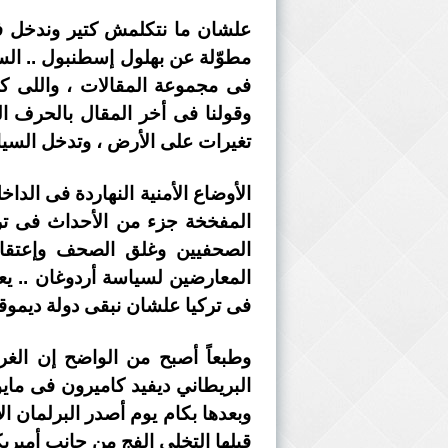
علشان ما نتكلمش كتير وندخل 
فى مجموعة المقالات ، واللى كا
وقولنا فى أخر المقال بالحرف ال
تغيرات على الأرض ، وتدخل السياس
الأوضاع الأمنية النهاردة فى الدا
المفخخة جزء من الأحداث فى ترك
الصحفيين وغلق الصحف وإعتقال
المعارضين لسياسة أردوغان .. يع
فى تركيا علشان نبقى دولة ديموقر
وطبعاً أصبح من الواضح إن الغ
وبعدها بكام يوم أصدر البرلمان ال
قبلها التخلى الفج من جانب أميري