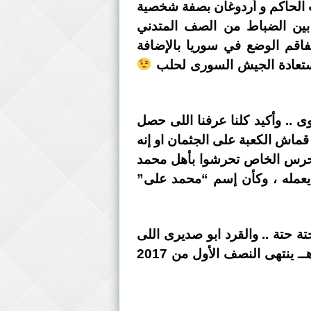
ب الحاكم و أردوغان بصفة شخصية
ه بين الضباط من الصف المتدني
فاقم الوضع في سوريا بالإضافة
 إستعادة الجيش السورى لحلب
ى .. وأكيد كلنا عرفنا اللى حصل
ماش الكعبة على الجثمان او إنه
الحرس الخاص تحرشوا بأهل محمد
 يعمله ، وكأن إسم “محمد على”
ة حتة .. والقرد ابو صديرى اللى
كان بيتم إستخدامه خلاص فقد الهدف من بقائه .. والباقى أقل بكتير من اللى فات .. ومش هــ ينتهى النصف الأول من 2017