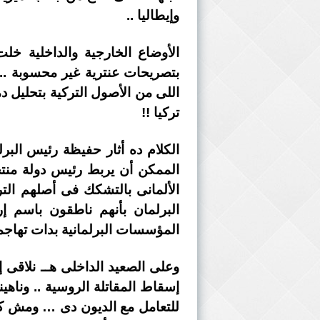
وإيطاليا ..
الأوضاع الخارجية والداخلية خل
بتصريحات عنترية غير محسوبة .. و
اللى من الأصول التركية بتحليل دم
تركيا !!
الكلام ده أثار حفيظة رئيس البر
الممكن أن يربط رئيس دولة منتخب
الألمانى بالتشكك فى أصلهم ال
البرلمان بأنهم ناطقون باسم 
المؤسسات البرلمانية بدات تهاجمه
وعلى الصعيد الداخلى هــ نلاقى 
إسقاط المقاتلة الروسية .. وناه
للتعامل مع الديون دى … ومش كدة