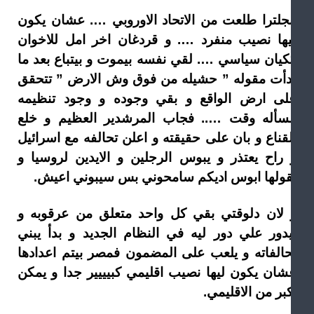
نجلترا طلعت من الاتحاد الاوروبي …. عشان يكون
يها نصيب منفرد …. و قردغان اخر امل للاخوان
كيان سياسي …. لقي نفسه بيموت و بيتباع بعد ما
دأت مقوله ” حشيله من فوق وش الارض ” تتحقق
لى ارض الواقع و بقي وجوده و وجود تنظيمه
سأله وقت ….. فجاب المرشدير العظيم و خلع
لقناع و بان على حقيقته و اعلن تحالفه مع اسرائيل
 راح يعتذر و يبوس الرجلين و الايدين لروسيا و
قولها ابوس اديكم سامحوني بس سيبوني اعيش.
 لان دلوقتي بقي كل واحد متعلق من عرقوبه و
يدور علي دور ليه في النظام الجديد و بدأ يبني
حالفاته و يلعب على المضمون فمصر بيتم اعدادها
شان يكون ليها نصيب اقليمي كبيييير جدا و يمكن
بر من الاقليمي.