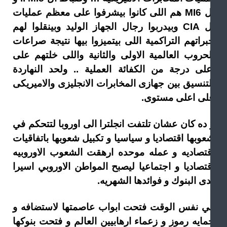
ال MI6 هم اللى كانوا بيشرفوا على معظم عمليات
ال CIA وبيدربوا رجال الجهاز الوليد وبينقلوا لهم
براتهم التراكمية اللى بيتميزوا بيها نتيجة صراعات
لحروب العالمية الاولى والثانية واللى خلتهم على
على درجة من الكفائة العملية .. ولحد النهاردة
لتنسيق بين جهازى المخابرات الانجليزى والاميريكى
لى اعلى مستوى.
 ده كان عشان تلتفت انجلترا الى اوروبا لتتحكم في
عوبها اقتصاديا و سياسيا و تكبيل شعوبها باتفاقيات
قتصاديه و عمله موحده ارهقت الشعوب الاوروبيه
قتصاديا و اجتماعيا ليصبح المواطن الاوروبي اسيرا
ى البنوك و فوائدها الشهريه.
ي نفس الوقت فتحت ابواب عاصمتها لاستضافه و
مايه رموز و زعماء ارهابيين العالم و فتحت بنوكها