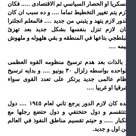
سكريا او الحصار السياسي ثم الاقتصادى ….. فكان
ازم يتم تغيير التخطيط تماما …. و ده سبب ان كان
دور لازم يتهد و يتبني من جديد …. فالمعلم انجلترا
ان لازم تنزل بنفسها بشكل جديد بعد تهزئ
لبلطجي بتاعها في المنطقه و بقي هلهوله و ملهوش
يمه ….
 بالذات بعد هدم ترسيخ منظومه القوه العظمى
الواحده بواسطه زلزال ٣٠ يونيو …. و بدايه ترسيخ
ظام عالمى جديد يرتكز على تعدد القوى سواء
رقيا او غربيا ….
كده كان لازم الدور يرجع تاني لعام ١٩٤٥ …. دول
تتقسم و دول حتختفي و دول حتضع رجلها مع
لكبار ….. و حيتم تقسيم مناطق النفوذ في العالم
ن اول و جديد.