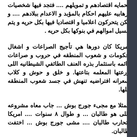
حمايه اقتصادهم و تمويلهم …. فتجد فيها شخصيات
هابيه عليهم احكام بالمؤبد و الاعدام ببلادهم …. و
ن يتحركون اعلاميا و اقتصاديا فيها بكل حريه و يتم
سيل اموالهم في بنوكها بكل حريه .
مريكا كان دورها هي تأجيج الصراعات و اشغال
كومات و شعوب المنطقه في حروب و صراعات
ائمه باستثمار بذره العنف الطائفي الشيطانيه اللى
رعتها المعلمه بتاعتها. و خلق و حوش و كلاب
عرانه افتراضيه تنهش في جسد شعوب المنطقه
ها.
مثلا مع مجىء جورج بوش … جاب معاه مشروعه
اللى هو طالبان … و طوال ٨ سنوات …. امريكا
تحارب طالبان …. مشى جورج بوش … اختفت
البان.