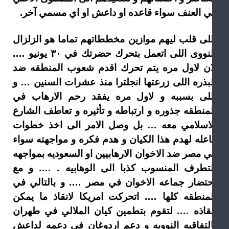
ي العنف سواء قاعده او داعش او اي مسمي آخر.
للى قلب ليهم موازين مخططاتهم تماما هو الزلزال
النووى اللى اتعمل بتحرك حضرتك في ٣٠ يونيو ….
ان لاول مره يتم تحرك اقدم شعوب المنطقه ضد
لبذره اللى زرعتها انجلترا منذ عشرات السنين … و
للى بسببه و لاول مره يفقد رحم الارهاب في
لمنطقه جذوره و ارتباطه و تأثيره و تعاطف الشارع
لاسلامي معه … بل وصل الامر الى اخذ خطوات
اعله لهدم هذا الكيان و هدم فكره و مواجهته سواء
ي مصر ضد الاخوان الارهابيين او السعوديه بمواجهه
لتطرف المنسوب كذبا الى الوهابيه . …. و مع
حتضار جماعه الاخوان في مصر …. و بالتالي في
لمنطقه كلها …. اتحركت امريكا لانقاذ ما يمكن
نقاذه …. لتقوم بتطمين كيان الملالي في طهران
التفاقيه النوويه و دعم اردوغان في دعمه لداعش