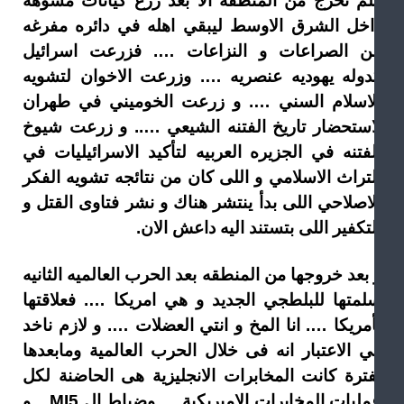
لم تخرج من المنطقه الا بعد زرع كيانات مشوهه
اخل الشرق الاوسط ليبقي اهله في دائره مفرغه
ن الصراعات و النزاعات …. فزرعت اسرائيل
دوله يهوديه عنصريه …. وزرعت الاخوان لتشويه
لاسلام السني …. و زرعت الخوميني في طهران
استحضار تاريخ الفتنه الشيعي ….. و زرعت شيوخ
لفتنه في الجزيره العربيه لتأكيد الاسرائيليات في
لتراث الاسلامي و اللى كان من نتائجه تشويه الفكر
لاصلاحي اللى بدأ ينتشر هناك و نشر فتاوى القتل و
تكفير اللى بتستند اليه داعش الان.
بعد خروجها من المنطقه بعد الحرب العالميه الثانيه
لمتها للبلطجي الجديد و هي امريكا …. فعلاقتها
أمريكا …. انا المخ و انتي العضلات …. و لازم ناخد
ي الاعتبار انه فى خلال الحرب العالمية ومابعدها
فترة كانت المخابرات الانجليزية هى الحاضنة لكل
عمليات المخابرات الاميريكية … وضباط ال MI5 .. و