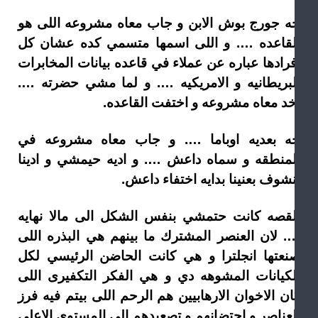
ه جورج بوش الابن و جاب معاه مشروعه اللى هو
لقاعده …. و اللى اسمها متسمي كده عشان كل
فرادها عباره عن عملاء في قاعده بيانات المخابرات
لبريطانيه و الامريكيه …. و لما مشي حضرته ….
خد معاه مشروعه و اختفت القاعده.
ه بعديه اوباما …. و جاب معاه مشروعه في
لمنطقه و سماه داعش …. و اديه حيمشي و ادينا
نشوف بعنينا بدايه اختفاء داعش.
لقصه كانت حتمشي بنفس الشكل الى مالا نهايه
. لان العنصر المشترك ما بينهم هي البذره اللى
نعتها انجلترا و هي كانت الحاضن الرئيسي لكل
لكيانات المشوهه دي و هي الفكر التكفيرى اللى
ان الاخوان الارهابيين هم الرحم اللى بيتم فيه فرز
لعناصر و احتضانهم و تصعيدهم الى المستوى الاعلي