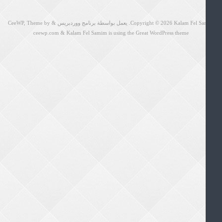
Kalam Fel S
Copyright © 2026
. يعمل بواسطة برنامج ووردبريس
&
Theme by
CeeWP,
ceewp.com
&
Kalam Fel Samim is using the Great WordPress theme