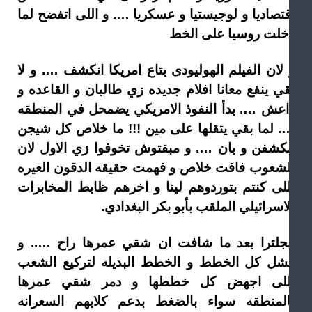
قتصاديا و لوجيستيا و عسكريا …. و اللى اتفضح لما
خلت روسيا على الخط
 لان الفيلم الهوليودى بتاع امريكا انكشف …. و لا
قي ينفع معانا افلام جديده زي طالبان و القاعده و
اعش …. بدأ النفوذ الامريكي يضمحل في المنطقه
. لما بقي يتقلها على مين !!! ما خلاص كل شيجن
نكشفن و بان …. و مبقتوش تخوفوا زي الاول لان
لشعوب فاقت خلاص و فهمت حقيقه الدقون العيره
للى كنتم بتوردوهم لينا و اخرهم ظابط المخابرات
اسرائيلي الملقب بأبو بكر البغدادي.
نجلترا بعد ما شافت ان شقي عمرها راح ….. و
شل كل الخطط و الخطط البديله لتركيع الشعب
للى اجهض كل خططها و دمر شقي عمرها
المنطقه سواء بالضغط بدعم كلابهم السعرانه