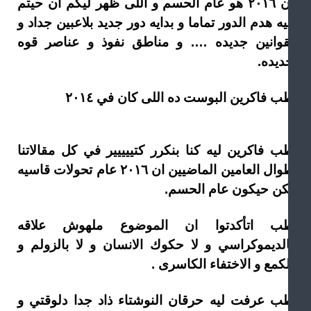
ان ٢٠١٦ هو عام الحسم و اللى ظهر ليكم ان حيتم
ه هدم الدور تماما و بدايه دور جديد بلاعبين جداد و
قوانين جديده …. و مناطق نفوذ و عناصر قوه
ديده.
ب فاكرين البوست ده اللى كان في ٢٠١٤
ب فاكرين ليه كنا بنكرر كتييييير في كل مقالاتنا
طوال العامين الماضيين ان ٢٠١٦ عام تحولات قاسيه
كن حيكون عام الحسم.
ب اتأكدتوا ان الموضوع ملهوش علاقه
الديموكراسي و لا حكوك الانسان و لا بالزولم و
كمع و الاختفاء الكاسرى .
ب عرفت ليه حرقان النوشتاء ذاد جدا دلوقتي و