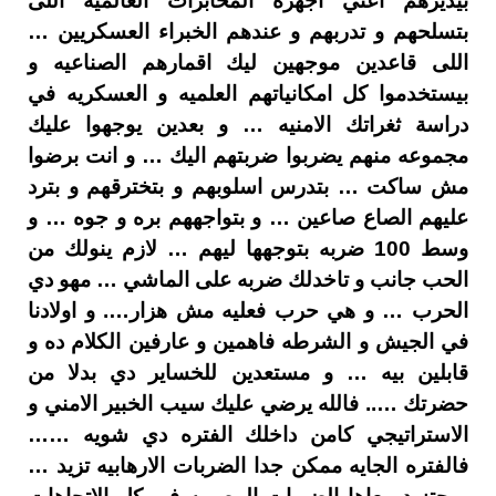
بيديرهم اعتي اجهزة المخابرات العالميه اللى
بتسلحهم و تدربهم و عندهم الخبراء العسكريين …
اللى قاعدين موجهين ليك اقمارهم الصناعيه و
بيستخدموا كل امكانياتهم العلميه و العسكريه في
دراسة ثغراتك الامنيه … و بعدين يوجهوا عليك
مجموعه منهم يضربوا ضربتهم اليك … و انت برضوا
مش ساكت … بتدرس اسلوبهم و بتخترقهم و بترد
عليهم الصاع صاعين … و بتواجههم بره و جوه … و
وسط 100 ضربه بتوجهها ليهم … لازم ينولك من
الحب جانب و تاخدلك ضربه على الماشي … مهو دي
الحرب … و هي حرب فعليه مش هزار…. و اولادنا
في الجيش و الشرطه فاهمين و عارفين الكلام ده و
قابلين بيه … و مستعدين للخساير دي بدلا من
حضرتك ….. فالله يرضي عليك سيب الخبير الامني و
الاستراتيجي كامن داخلك الفتره دي شويه ……
فالفتره الجايه ممكن جدا الضربات الارهابيه تزيد …