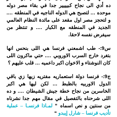
ده أدي الى نجاح كبيييير جدا في بقاء مصر دوله
موحده … لتصبح هي الدوله الناجيه في المنطقه ….
و لتحجز مصر اول مقعد على مائدة النظام العالمي
الجديد في المنطقه مع الكبار …. و تنتظر من
سيفرض نفسه لاحقا.
س9:- طب اشمعني فرنسا هي اللى بنحس انها
بتغرد خارج السرب الاوروبي …. حتي ماكرون اللى
كان النوشتاء و الاخوان اكبر داعميه … قلب عليهم ؟
ج9:- فرنسا دولة استعماريه مفتريه زيها زي باقي
الدول الاوربيه بالظبط … لكن ليها هي اكبر
الخاسرين من نجاح خطة جيش الشيطان …. و ده
اللى شرحناه بالتفصيل في مقال مهم جدا نشرناه
من سنتين و نص اسماه ”
لمـاذا فرنسـا – عملية
تأديب فرنسا – شارل إيبدو
“