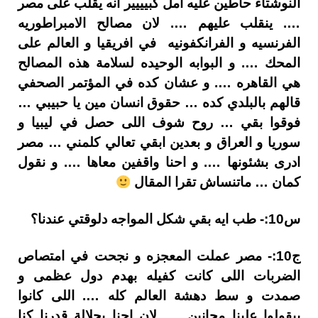
النوشتاء حاطين عليه أمل كبيييير انه يقلب على مصر
…. ينقلب عليهم …. لان مصالح الامبراطوريه
الفرنسيه و الفرانكفونيه في افريقيا و العالم على
المحك …. و البوابه الوحيده لسلامة هذه المصالح
هي القاهره …. و عشان كده في المؤتمر الصحفي
قالهم بالبلدي كده … حقوق انسان مين يا حبيبي …
فوقوا بقي … روح شوف اللى حصل في ليبيا و
سوريا و العراق و بعدين ابقي تعالي كلمني … مصر
ادرى بشئونها …. و احنا واقفين معاها …. و نقول
كمان … ماتنساش تقرا المقال
س10:- طب ايه بقي شكل المواجه دلوقتي عندنا؟
ج10:- مصر عملت المعجزه و نجحت في امتصاص
الضربات اللى كانت كفيله بهدم دول عظمى و
صمدت و سط دهشة العالم كله …. اللى كانوا
بيقولوا علينا مجانين …. لان احنا بجلالة قدرنا كنا