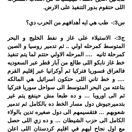
اللى حتقوم بدور التنفيذ على الارض.
س3:- طب هي ايه أهدافهم من الحرب دي؟
ج3:- الاستيلاء على غاز و نفط الخليج و البحر
المتوسط كمرحله اولي .. ثم تدمير روسيا و الصين
كمرحلة ثانيه …. المرحله الاولي حتتم لما يتم تنفيذ
خط غاز نابكو اللى طالع من آبار قطر عبر السعوديه
فالعراق فسوريا فتركيا ثم أوكرانيا عبر إقليم القرم
…. و خط تاني اللى حتكون اسرائيل هي المالكه
بتاعته من البحر المتوسط الى سواحل سوريا فتركيا
ثم الى اوروبا … و ده طبعا مش حينفع يتم غير
بتدميرجيوش دول مسار الخط ده بالكامل ثم تدمير
شعوبهم … فتقسيمهم الى دول صغيره تدين بالولاء
الكامل الى حزب الشيطان … و ده زي اللى حصل
مع اول نجاح ليهم في اقليم كردستان اللى اعلن