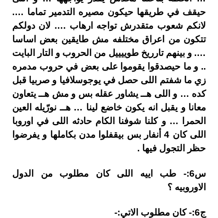
حيقف في طريقها حيكون مصيره التدمير تماما ….
لانكم شعوب متقدرش تواجه ارهاب …. لان دولكم
تتكون من اعراق مختلفه مش طايقين بعض اساسا
…. و بينهم تارريخ طوييييل من الحروب و التار البايت
.. و ما حيصدقوا يقوموا على بعض في حروب مدمره
زي ما شفتم اللى حصل في يوجوسلافيا و صربيا قبل
كده … و اللى هــ يشاور عقله بس و مش هــ يتعاون
معانا و يقبل انه يكون خاضع لينا … هــ نورّيله العين
الحمرا … و كلنا شوفنا الكام حادثه اللى في اوروبا
اللى كان 4 أنفار بس بيقفلوا مدن بكاملها و يفرضوا
حظر التجول فيها .
س6:- طب اييه اللى كان مطلوب من الدول
الاوروبيه ؟
ج6:- كان مطلوب الاتي:-