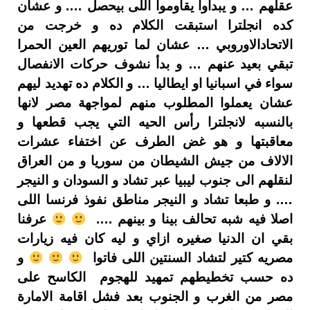
عقلهم … و يبداوا يقاوموا اللى بيحصل …. و عشان
كده انجلترا استبقت الكلام ده و خرجت من
الاتحادالاوروبي … عشان لما توريهم العين الحمرا
تبقي بعيد عنهم … و بدأ نشوف حركات الانفصال
سواء في اسبانيا او ايطاليا … و الكلام ده تهديد ليهم
عشان يعملوا المطلوب منهم لمواجهة مصر لانها
بالنسبه لانجلترا رأس الحيه التي يجب قطعها و
معاقبتها و هو غض الطرف عن اختفاء عشرات
الالاف من جيش الشيطان من سوريا و من العراق
لنقلهم الى جنوب ليبيا عبر تشاد و السودان و النيجر
…. و طبعا تشاد و النيجر مناطق نفوذ فرنسا اللى
اصلا فيه شبه تحالف بينا و بينهم ….
عرفنا
بقي ان الدنيا صغيره ازاي و ليه كان فيه زيارات
مصريه كتير لتشاد السنتين اللى فاتوا
و
ده حسب تخطيطهم تمهيد للهجوم الكاسح على
مصر من الغرب و الجنوب بعد فشل اقامة الامارة