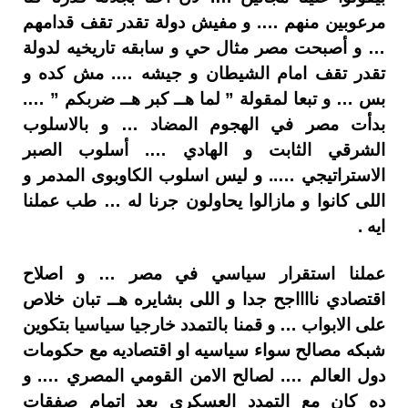
مرعوبين منهم …. و مفيش دولة تقدر تقف قدامهم
… و أصبحت مصر مثال حي و سابقه تاريخيه لدولة
تقدر تقف امام الشيطان و جيشه …. مش كده و
بس … و تبعا لمقولة ” لما هــ كبر هــ ضربكم ” ….
بدأت مصر في الهجوم المضاد … و بالاسلوب
الشرقي الثابت و الهادي …. أسلوب الصبر
الاستراتيجي ….. و ليس اسلوب الكاوبوى المدمر و
اللى كانوا و مازالوا يحاولون جرنا له … طب عملنا
ايه .
عملنا استقرار سياسي في مصر … و اصلاح
اقتصادي نااااجح جدا و اللى بشايره هــ تبان خلاص
على الابواب … و قمنا بالتمدد خارجيا سياسيا بتكوين
شبكه مصالح سواء سياسيه او اقتصاديه مع حكومات
دول العالم …. لصالح الامن القومي المصري …. و
ده كان مع التمدد العسكري بعد اتمام صفقات