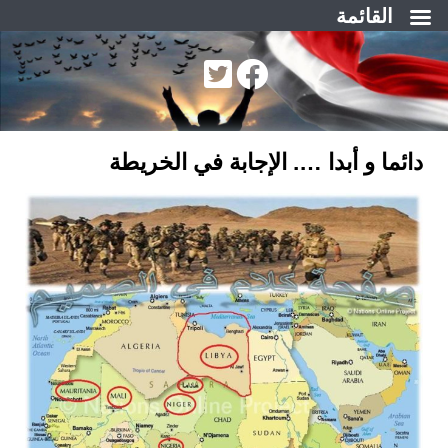
القائمة
لتجاوز
لى
لمحتوى
دائما و أبدا …. الإجابة في الخريطة