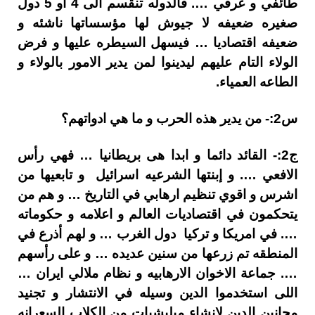
طائفي و عرقي …. فالدوله تنقسم الى 4 او 5 دول
صغيره ضعيفه لا جيوش لها مؤسساتها ناشئه و
ضعيفه اقتصاديا … فيسهل السيطره عليها و فرض
الولاء التام عليهم ليدينوا لمن يدير الامور بالولاء و
الطاعه العمياء.
س2:- من يدير هذه الحرب و ما هي ادواتهم؟
ج2:- القائد دائما و ابدا هى بريطانيا … فهي رأس
الافعي …. و إبنتها الشرعيه اسرائيل و تابعيها من
اشرس و اقوي تنظيم ارهابي في التاريخ … و هم من
يتحكمون في اقتصاديات العالم و اعلامه و حكوماته
…. في امريكا و تركيا دول الغرب … و لهم أذرع في
المنطقه تم زرعها من سنين عديده … و على رأسهم
…. جماعة الاخوان الارهابيه و نظام ملالي ايران …
اللى استخدموا الدين وسيله في الانتشار و تجنيد
مجانين الدين لانشاء ميليشيات من الكلاب السعرانه