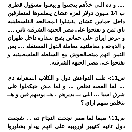
…. و ده اللى خلاّهم يتجننوا و يبعتوا مسؤول قطري
ب 14 مليون دولار لغزه عشان يسلموها لمتطرفين
داخل حماس عشان يفشلوا المصالحه الفلسطينيه
باي ثمن و يفتحوا على مصر الجبهه الشرقيه تاني ….
و عرض ايران على حماس بفتح سفاره داخل طهران
و الدوحه و معاملتهم معاملة الدول المستقله …. بس
التمن انهم ميتصالحوش مع السلطه الفلسطينيه و
يفتحوا على مصر الجبهه الشرقيه.
س11:- طب الدواعش دول و الكلاب السعرانه دي
… لما القصه تخلص … و لما مش حيكملوا على
شرق اسيا … اللى بــ يديرهم ، هــ يوديهم فين و هــ
يتخلص منهم ازاي ؟
س11؟ طبعا لما مصر نجحت النجاح ده … شجعت
دول تانيه كتييير اوروبيه على انهم يبداو يشاوروا