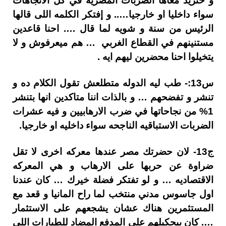
و حتزيد معاها الضربات المصريه في كل الاتجاهات
سواء داخليا او خارجيا….. و إفتكر الكلمه اللى قالها
الرئيس من سنة و شويه لما قال …. احنا قاعدين
مستنينهم في القطاع الغربي … هم ميعرفوش و لا
يتخيلوا احنا محضرين ليهم ايه .
س13:- طب ليه الدوله متطلعش تقول الكلام ده و
تنشر و تفضحهم … و بالذات اننا متاكدين انها بتنشر
1% من نجاحاتها في ضرب الارهابيين و فيه عشرات
الضربات الاستباقيه الناجحه سواء داخليه او خارجيا.
ج13- لان حضرتك مصر عندها معركه اخرى لا تقل
ضراوة عن حربها على الارهاب و هي المعركه
الاقتصاديه … و لو تفتكر فضلة خيرك … كان عندنا
اول جاسوس مدني منتخب لما راح المانيا و قعد مع
المستثمرين هناك عشان يشجعهم على الاستثمار
…. كان بيحكيلهم على المدفع المضاد للطيارات اللى