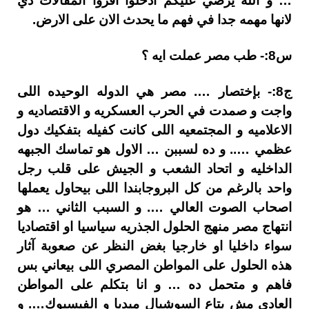
… و الله يرضي عليكم ادخلوا اقروا المقالات دي
لانها مهمه جدا في فهم ما يحدث الان على الارض.
س8:- طب مصر عملت ايه ؟
ج8:- بإختصار …. مصر هي الدوله الوحيده اللى
واجت و صمدت في الحرب العسكريه و الاقتصاديه و
الاعلاميه و المجتمعيه اللى كانت كفيله بتفكيك دول
عظمي ….. و ده لسببن … الاول هو تماسك الجبهه
الداخليه و اتحاد الشعب و الجيش على قلب رجل
واحد بالرغم من كل البروجابندا اللى بيحاول يعملها
اصحاب الصوت العالي …. و السبب الثاني … هو
انتهاج مصر منهج الحلول الجذريه سياسيا او اقتصاديا
سواء داخليا او خارجيا بغض النظر عن صعوبة آثار
هذه الحلول على المواطن المصري اللى بيعاني بس
فاهم و متحمل ده … و انا بتكلم على المواطن
العادي مش بتاع السوشيال ميديا و الفيسبوك…. و