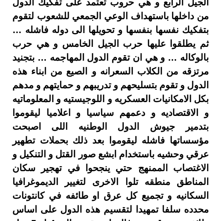
الجيل الرابع و هي حروب تعتمد على تفكيك الدول
من داخلها باستهداف الوعي الجمعي للشعوب لتقوم
بتفكيك نفسها بنفسها و تحويلها الى دوله فاشله …
ثم يطلقوا عليها حرب الجيل الخامس و هي حرب
بالوكاله … و هي ان تقوم الدول المهاجمه … بتجنيد
مرتزقه من الكلاب السعرانه و الصيع من ابناء هذه
الدول و تقوم بتسليحهم و تدريبهم و حمايتهم و مدهم
بكل الامكانيات العسكريه و اللوجيستيه و المعلوماتيه
و الاقتصاديه و دعمهم سياسيا و اعلاميا ليقوموا
بتدمير جيوش الدول الوطنيه اللى اصبحت
مؤسساتها فاشله ليقوموا بعد ذلك بحملات تطهير
عرقي وحشيه باستخدام ابشع صور القتل و التنكيل و
الاغتصاب الممنهج حتي ينجحوا في تهجير سكان
المناطق منطقه تلوا الاخرى لتغيير الديموغرافيا
السكانيه و تجميع كل عرق او طائفه في كانتونات
محدده سلفا تمهيدا لتقسيم هذه الدول على اساس