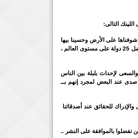
 اللينك التالى:
 شوفناها على الأرض وحسينا بيها
كلنا .. واللى إتكلم عنها العالم وأشادوا بيها لدرجة إن مؤسسة بلومبرج وضعت مصر ضمن أفضل 25 دولة على مستوى العالم ،
 والسعى لإحداث بلبلة بين الناس
 صدى عند البعض لمجرد إنهم بــ
والإدراك للحقائق عند أصدقائنا
 وهم مشكورين تفضلوا بالموافقة على النشر ..