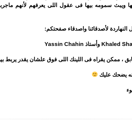
لها ويبث سمومه بيها فى عقول اللى يعرفهم لأنهم ماجرب
النهاردة لأصدقائنا واصدقاء صفحتكم:
بق ، ممكن يقراه فى اللينك اللى فوق علشان يقدر يربط بين
إنه يضحك عليك
وء