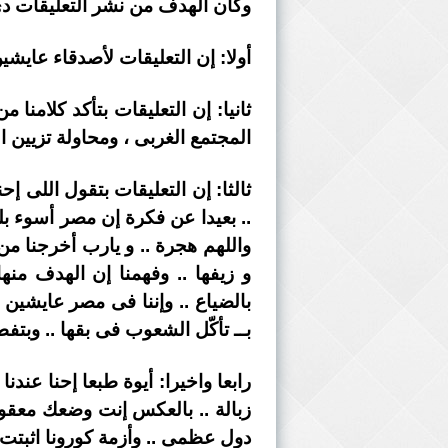
وكان الهدف من نشر التعليقات دى
أولا: إن التعليقات لأصدقاء عايشين
ثانيا: إن التعليقات بتأكد كلامن
المجتمع الغربى ، ومحاولة تزيين ال
ثالثا: إن التعليقات بتقول اللى إ
.. بعيدا عن فكرة إن مصر أسوء بلد
واللهم هجرة .. و يارب أخرجنا من
و زيفها .. وفهمنا إن الهدف م
بالضياع .. وإننا فى مصر عايشين 
بــ تأكّل الشعوب فى بقها .. وبتفط
رابعا واخيرا: أيوة طبعا إحنا ع
زبالة .. بالعكس إنت وضعك معقول ج
دول عظمى .. وأزمة كورونا اثبتت