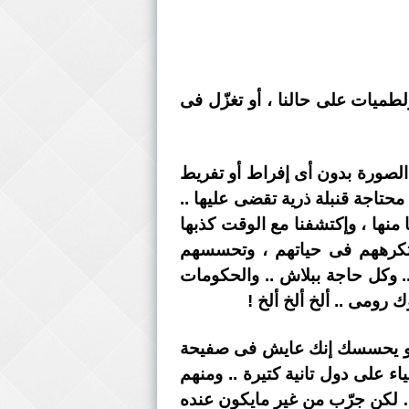
لطميات على حالنا ، أو تغزّل فى
ا الصورة بدون أى إفراط أو تفريط
محتاجة قنبلة ذرية تقضى عليها ..
منها ، وإكتشفنا مع الوقت كذبها
وتكرههم فى حياتهم ، وتحسسهم
.. وكل حاجة ببلاش .. والحكومات
 رومى .. ألخ ألخ ألخ !
يك أو يحسسك إنك عايش فى صفيحة
اء على دول تانية كتيرة .. ومنهم
… لكن جرّب من غير مايكون عنده