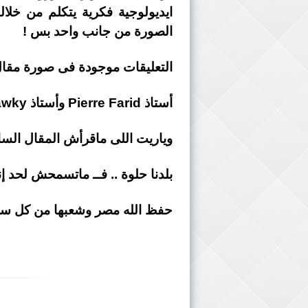
ايديولوجية فكرية يتكلم من خلا
الصورة من جانب واحد بس !
التعليقات موجودة فى صورة مقال 
أستاذ Pierre Farid وأستاذ Khaled Shawky وأستاذ Yassin Chahin
وياريت اللى ماقرأش المقال السا
بلدنا حلوة .. فــ ماتسمحش لحد 
حفظ الله مصر وشعبها من كل س