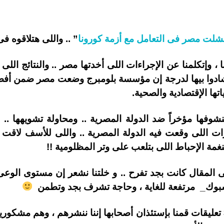
لت مصر فى التعامل مع أزمة كورونا
” .. واللى هتلاقوه فى
، وإتكلمنا عن الإجراءات اللى أخدتها مصر .. والنتائج اللى
تها الإقتصادية والصحية.
نشوفها مؤخراً ضد الدولة المصرية .. ومحاولة تشويهها ..
ات اللى وقعت فيه الدولة المصرية .. واللى للأسف لاقت
لنغمة الإحباط اللى بتلعب على وتر المظلومية !!
 المقال كانت بجد تفرح .. و خلتنا نشعر إن مستوى الوعى 
فيسبوك_ مرتفعة للغاية ، وحاجة تشرف بجد وتطمن
لكن كان من بين التعليقات كلها 3 تعليقات قمنا بإستئذان أصحابها إننا ننشرهم ،