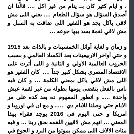
، و ايام كتير كان بــ ينام من غير اكل …. قالّنا ان
أصدق السؤال هو سؤال الطعام …. يعني اللى مش
لاقي ياكل بجد هو الفقير اللى ضاقت به السبل و
مش لاقي لقمة يسد بيها جوعه …
و زمان و لغاية أوائل الخمسينات و بالذات بعد 1915
و حتي آواخر الاربيعينات بعد الكساد العالمي و بسبب
الحروب العالمية الاولي و التانية و اللى أثرت على
الاقتصاد المصري بشكل كبير جداً …. كان الفقير هو
اللى مش لاقي ياكل بمعني الكلمة … و كان فيه
ناس بالفعل بتقضى يومها بطوله من غير لقمة عيش
واحدة ….. و اتطور المفهوم ده بعد كده على مر
الايام حتي وصلنا للايام دي ….. و مع ان في اوروبا و
امريكا و حتي اليوم في 2016 يوجد فقراء بهذا
المعني … انهم مش لاقيين اللقمه بحق ربنا … و فيه
مئات الالاف اللى ممكن يموتوا من البرد و الجوع في