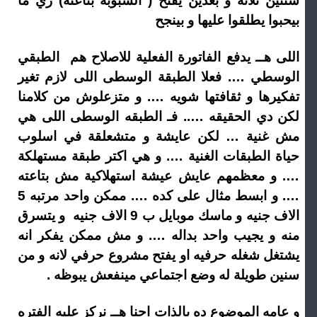
سنتين تلاته و بعدين يفتح ( السبوبه بتاعته) زي ما
بيحبوا يطلقوا عليها و بينجح
اللى هــ يدفع الفاتورة الفعلية للاصلاح هم الطبقي
الوسطي …. فعلا الطبقة الوسطى اللى لازم تغير
تفكيرها و ثقافتها شويه …. و متزعلوش من كلامنا
لكن دي الحقيقه ….. فـ الطبقه الوسطى اللى هي
مش غنية … لكن عايشة و متشعلقة في اسلوب
حياة الطبقات الغنية …. و هي اكتر طبقة مستهلكة
…. و معظمهم عايش عيشة استهلاكية مش بتاعته
…. و ابسط مثال على كده …. ممكن واحد مرتبه 5
الاف جنيه و ماسك موبايل ب 9 الاف جنيه و يتسرق
منه و يجيب واحد بداله …. و مش ممكن يفكر انه
يشتغل شغله حرفيه او يفتح مشروع حرفي لانه و من
سنين طويلة له وضع اجتماعي مينفعش يبوظه .
و عامه الموضوع ده بالذات احنا هــ نركز عليه الفتره