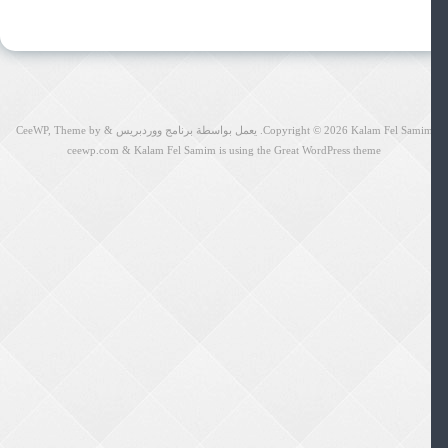
Kalam Fel Sami
Copyright © 2026
. يعمل بواسطة برنامج ووردبريس
&
Theme by
CeeWP,
ceewp.com
&
Kalam Fel Samim is using the Great WordPress theme