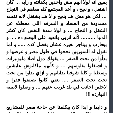
يمين انه لولا انهم مش واخدين بكفائته و رأيه … كان
اشتغل ، و نجح ، و أخد المجتمع كله معاهم في النجاح
… لكن هو مش هــ ينجح و لا هــ يشتغل لانه نفسه
مسدودة من الفساد و السرقه اللى معطلاه عن
الشغل و النجاح … و لولا سدة النفس كان كسّر
الدنيا ……… لأنه اتربي واتعود على الوضع ده …. و
بيحارب و بيتاجر بغيره عشان يفضل كده ….. و لما
تقول له السوريين نجحوا في طول مصر و عرضها و
بدأوا من تحت الصفر … يقولك دول اصلا مليونيرات
و اشتغلوا بفلوسهم … و كأنهم ماكانوش عايشين
وسطنا و كلنا شوفنا بداياتهم و ازاي بداوا من تحت
تحت تحت الصفر …. يعني كانوا يصنفوا فقرا و
لاجئين اجانب في بلد غريب عنهم … و وصلوا لاييييه
النهارده !!!
و دايما و ابدا كان بيكلمنا عن حاجة مصر للمشاريع