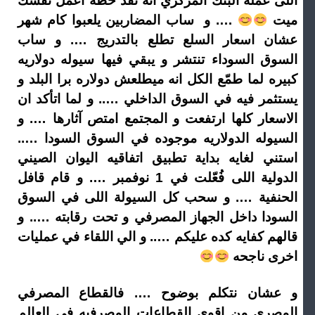
اللى عمله البنك المركزي انه نفذ خطه اعمل نفسك
ميت
…. و ساب المضاربين يلعبوا كام شهر
عشان اسعار السلع تطلع بالتدريج …. و ساب
السوق السوداء تنتشر و يبقي فيها سيوله دولاريه
كبيره لما طمّع الكل انه ميطلعش دولاره برا البلد و
يستثمر فيه في السوق الداخلي ….. و لما اتأكد ان
الاسعار كلها ارتفعت و المجتمع امتص آثارها …. و
السيوله الدولاريه موجوده في السوق السودا …..
استني لغايه بداية تطبيق اتفاقيه اليوان الصيني
الدولية اللى فُعّلت في 1 نوفمبر …. و قام قافل
الحنفية …. و سحب كل السيولة اللى في السوق
السودا داخل الجهاز المصرفي و تحت رقابته ….. و
قالهم كفايه كده عليكم ….. و الي اللقاء في عمليات
اخرى ناجحه
و عشان نتكلم بوضوح …. فالقطاع المصرفي
المصري من اقوى القطاعات المصرفيه في العالم