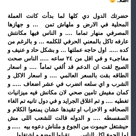
أصلا.
حضرتك الدول دي كلها لما بدأت كانت العملة
المحلية في الارض و ملهاش تمن … و جهازها
المصرفي منهار تماما …. و الناس فيها مكانتش
عارفه تاكل بالمعني الحرفي للكلمه … و بالرغم من
كده ….. اول حاجه عملتها … و بشكل حاد و عنيف و
مفاجىء و في اقل من ٢٤ ساعه ….. الناس صحت
الصبح لقت ان الدعم قد اُلغي تماماً …. و اسعار
الطاقه بقت بالسعر العالمي …. و اسعار الاكل و
الشرب و اي سلعه اتضرب في عشر اضعاف ….. و
كمان مفيش تامين صحي لان مكانش فيه ميزانيات
تغطيه …. و تم اغلاق الجرايد و في دول تانيه تم الغاء
الصحافه و الاحزاب او تقيدها عشان يمنعوا الكلام و
السفسطه …. و الدوله قالت للشعب اللى مش
حيشتغل حيموت من الجوع و ملناش دعوه بيه ….. و
لما الجوع اكل الناس …. تقبلوا الوضع و اشتغلوا ….