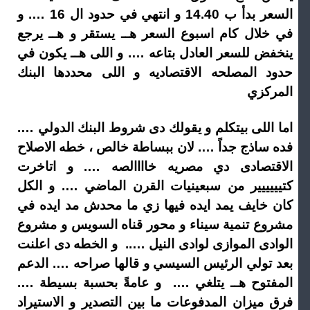
السعر بدأ ب 14.40 و انتهي في حدود ال 16 …. و
في خلال كام اسبوع السعر هــ يستقر و هــ يرجع
ينخفض للسعر العادل بتاعه …. و اللى هــ يكون في
حدود المصلحه الاقتصاديه و اللى محددها البنك
المركزي
اما اللى بيتكلم و يقولك دى شروط البنك الدولي ….
فده ساذج جداً …. لان ببساطة خالص ، خطه الاصلاح
الاقتصادى دي مصريه خاااالصه …. و اتاخرت
كتيييييير من سبعينيات القرن الماضي …. و الكل
كان خايف يمد ايده فيها زي ما محدش مد ايده في
مشروع تنمية سيناء و محور قناه السويس و مشروع
الوادى الموازى لوادى النيل ….. و الخطه دى اعلنت
بعد تولي الرئيس السيسي و قالها صراحه …. الدعم
المفتوح هــ يتلغي …. و عامةً بحسبة بسيطة ….
فرق ميزان المدفوعات ما بين التصدير و الاستيراد