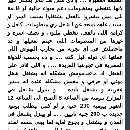
الطبقة الفقيرة …. و دي مش هــ تتأثر بشكل كبير
لانها بتتغطي بمنظومات دعم سواء حالية او قادمة
للى مش بيقدروا بالفعل يشتغلوا بسبب السن او
بسبب عاهه تمنعه عن الشغل زي منظومات تكافل و
كرامه اللى بالفعل بتغطي مليون و نصف اسره و
غيرها من المنظومات اللى حيتم تفعيلها و ده
ماحصلش في اي تجربه من تجارب النهوض اللى
عملتها اي دوله قبل كده …. و ده يحسب للدولة
المصرية في تجربتها الفريدة ….. و اللى قادر على
الشغل فـ ماعندهومش مشكله انه يشتغل شغل
مهني او حرفي و مفيش مشكله عنده انه يلبس
عفريته و يشتغل بايده….. و بينزل يشتغل في
المزارع بيوميه من الساعه 8 الصبح الى الساعه 12
الضهر بيوميه 200 جنيه و لو كمل بيطلب يوميه
جديده ب 200 جنيه تانيين ….. او بينزل يشتغل في
المدن و بيشتغل و يجوع لغايه لما يبني نفسه لمده