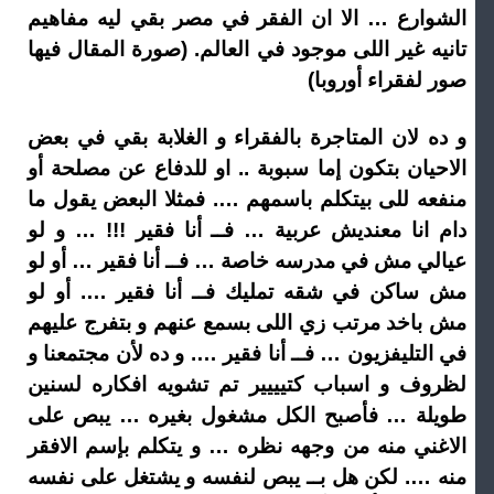
الشوارع … الا ان الفقر في مصر بقي ليه مفاهيم
تانيه غير اللى موجود في العالم. (صورة المقال فيها
صور لفقراء أوروبا)
و ده لان المتاجرة بالفقراء و الغلابة بقي في بعض
الاحيان بتكون إما سبوبة .. او للدفاع عن مصلحة أو
منفعه للى بيتكلم باسمهم …. فمثلا البعض يقول ما
دام انا معنديش عربية … فــ أنا فقير !!! … و لو
عيالي مش في مدرسه خاصة … فــ أنا فقير … أو لو
مش ساكن في شقه تمليك فــ أنا فقير …. أو لو
مش باخد مرتب زي اللى بسمع عنهم و بتفرج عليهم
في التليفزيون … فــ أنا فقير …. و ده لأن مجتمعنا و
لظروف و اسباب كتيييير تم تشويه افكاره لسنين
طويلة … فأصبح الكل مشغول بغيره … يبص على
الاغني منه من وجهه نظره … و يتكلم بإسم الافقر
منه …. لكن هل بــ يبص لنفسه و يشتغل على نفسه