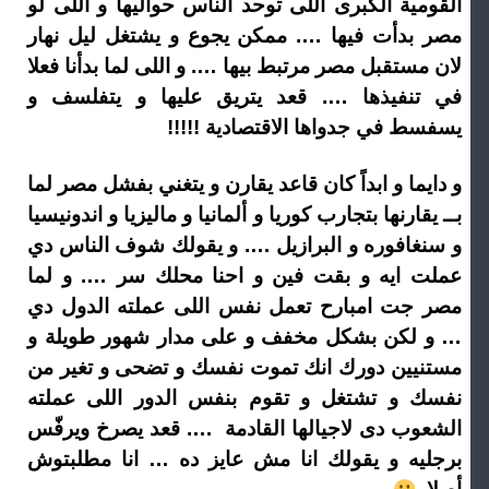
القومية الكبرى اللى توحد الناس حواليها و اللى لو
مصر بدأت فيها …. ممكن يجوع و يشتغل ليل نهار
لان مستقبل مصر مرتبط بيها …. و اللى لما بدأنا فعلا
في تنفيذها …. قعد يتريق عليها و يتفلسف و
يسفسط في جدواها الاقتصادية !!!!!
و دايما و ابداً كان قاعد يقارن و يتغني بفشل مصر لما
بــ يقارنها بتجارب كوريا و ألمانيا و ماليزيا و اندونيسيا
و سنغافوره و البرازيل …. و يقولك شوف الناس دي
عملت ايه و بقت فين و احنا محلك سر …. و لما
مصر جت امبارح تعمل نفس اللى عملته الدول دي
… و لكن بشكل مخفف و على مدار شهور طويلة و
مستنيين دورك انك تموت نفسك و تضحى و تغير من
نفسك و تشتغل و تقوم بنفس الدور اللى عملته
الشعوب دى لاجيالها القادمة …. قعد يصرخ ويرفّس
برجليه و يقولك انا مش عايز ده … انا مطلبتوش