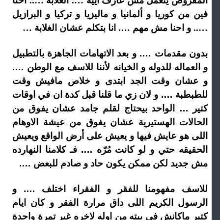
المفروض يتعمل مش عارف اييه …. الغلابة ….. احنا
فين من كوريا و ألمانيا و ماليزيا و تركيا و البرازيل
….. و احنا مش مهم …. انا بتكلم عشان الغلابة …
بدون مقدمات …. و بعد الاتهامات الجاهزة بالتطبيل
و العماله للدوله و الخيانه لأننا للاسف مع الوطن ….
و عشان وقت الجد ابتدى و خلاص مافيش وقت
للطبطبة …. و لان زي ما قلنا قبل كدة ان في اوقات
كتير … الواحد بيحتاج لقلم جامد عشان يفوق من
الحالات الهستيرية عشان يفوق من عيشة الاوهام
اللى هو عايش فيها و يعيش على أرض الواقع ويعيش
الحقيقه حتي و لو كانت مُرّه …. فـ كلامنا النهارده
مش جديد لكن ممكن يكون حاد و صادم للبعض ….
للاسف مفهومنا للفقر و الفقراء اختلف …. و
الرسول الكريم اللى داق مرارة الفقر و كان ايام
كتير ماكانش في بيته من اوله لاخره غير تمرة واحدة