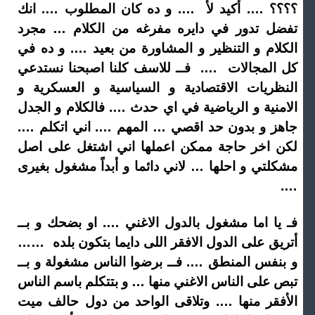
؟؟؟؟ …. أكيد لأ …. و ده كان المطلوب …. انك
تفضل تدور في دايره مفرغه من الكلام … مجرد
الكلام و التنظير و المشاورة من بعيد …. و ده في
كل المجالات …. فــ للاسف كلنا اصبحنا نستدعي
النظريات الاقتصادية و السياسية و العسكرية و
الامنية و الرياضية في اي حدث …. فالكلام و الجدل
جاهز و بدون حد اقصي … المهم …. اني اتكلم ….
لكن اخر حاجة ممكن اعملها اني اشتغل على اصل
مشكلتي و احلها … لاني دائما و أبداً مشغول بغيرى
….
فـ يا اما مشغول بالدول الاغني …. او بضحك و بــ
أتريق على الدول الافقر اللى دايما بتكون بلده ……
و بنفس المنطق …. فــ برضوا الناس مشغولة و بــ
تبص على الناس الاغني منها … و بتتكلم باسم الناس
الأفقر منها …. وتلاقى الواحد من دول حالف ميت