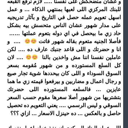
و عشان منضحكش على نفسنا ….. لازم نرفع القبعه
للبنك المركزي اللى لعبها بمنتهي الذكاء … و عمل
اسهل تعويم عمله حصل في التاريخ و بآثار تدريجيه
على مدار شهور عشان الناس متحسش بيه بشكل
حاد زي ما بيحصل في اي دوله بتعوم عملتها ……
فأصلا الجنيه متعوم بقاله شهور فاتت
…. و
انا و حضرتك و اللى قاعد جنبك عارف ده …. لكن
عاملين نفسنا اننا مش واخدين بالنا
…. لان
كل السلع المستورده و من شهور مُقومه بسعر
السوق السوداء و اللى كان بيحددها شوية تجار صيع
و رجال اعمال و مضاربين و بيرفعوا قيمته زي ما هما
عايزين … فالسلعه المستورده اللى حضرتك
بتشتريها من شهور أصلا سعرها مقوم حسب السعر
السوقي و ليس الرسمي …. يعني التعويم ده تحصيل
حاصل و بالعكس … ده حينزل الاسعار … ازاي ؟؟؟