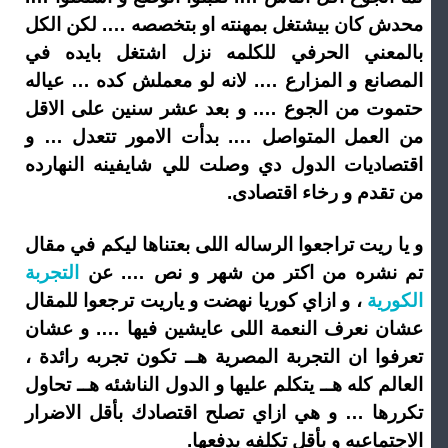
محدش كان بيشتغل بمهنته او بتخصصه …. لكن الكل
بالمعني الحرفي للكلمه نزل اشتغل بايده في
المصانع و المزارع …. لانه لو معملش كده … عياله
حتموت من الجوع …. و بعد عشر سنين على الاقل
من العمل المتواصل …. بدأت الامور تتعدل … و
اقتصاديات الدول دي وصلت للي شايفينه النهارده
من تقدم و رخاء اقتصادى.
و يا ريت تراجعوا الرساله اللى بعتناها ليكم في مقال
تم نشره من اكتر من شهر و نص …. عن
التجربة
الكورية
، و ازاي كوريا نهضت و ياريت ترجعوا للمقال
عشان نعرف النعمة اللى عايشين فيها …. و عشان
تعرفوا ان التجربة المصرية هــ تكون تجربه رائدة ،
العالم كله هــ يتكلم عليها و الدول الناشئه هــ تحاول
تكررها … و هي ازاي تصلح اقتصادك بأقل الاضرار
الاجتماعيه و بأقل تكلفه يدفعها.