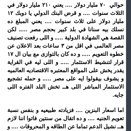
حوالي ٧٠ مليار دولار …. يعني ٢١٠ مليار دولار في
الثلاث سنوات …. و قرض البنك الدولي يا دوبك ١٢
مليار دولار على ثلاث سنوات …. يعني المبلغ ده
نسلك بيه سنانا في بلد كبير بحجم مصر ….. لكن
القصة هي الشهادة الدولية ….. و اللى رفعت تصنيف
مصر العالمى في اقل من ٣ ساعات بعد الاعلان عن
خطوه التعويم ….. و ده كان بالتوازى مع بيان ال ١٧
قرار لتنشيط الاستثمار ….. و اللى ليه في القراية
يقدر يخش على المواقع المعتبره الاقتصاديه العالميه
و يشوف بيقولوا ايه على مصر ….. و حمله تشجيع
الاستثمار المباشر اللى هــ تخش البلد الفتره اللى
جايه.
اما اسعار البنزين …. فزيادته طبيعيه و بنفس نسبة
تعويم الجنيه …. و ده اتقال من سنتين فاتوا اننا لازم
هــ نشيل الدعم تماما عن الطاقه و المحروقات …. و