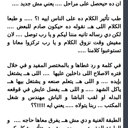
ان ده حيحصل على مراحل …. يعني مش جديد ….
طب تأثير الكلام ده على الناس اييه !؟ ….. و طبعا
الكلام اللى هــ نقوله ده حيكون صادم للبعض ….
لكن دي رساله تانيه مننا ليكم و يا رب توصل …. لان
مفيش وقت نزوق الكلام و يا رب تركزوا معانا و
تستوعبوا كلامنا …..
في كلمة و رد غطاها و بالمختصر المفيد و في خلال
فتره الاصلاح اللى داخلين عليها …. اللى هــ يشتغل
بإيده …. و اللى هــ يتعلم صنعه و يشتغل بيها هــ
ياكل الشهد ….. و اللى هــ يفضل عايش في قوقعه
البدله او لقب الباشا و الباش مهندس و شغل
المكتب … ربنا يتولاه ….. يعني ايه !!!!!؟؟
الطبقة الغنية و دي مش هــ يفرق معاها حاجه …. و