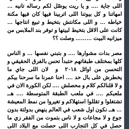
اللى جاية …. و يا ريت يوصّل لكم رساله تانيه …
امهاتنا و كل بيوتنا اللى اتربينا فيها كان فيها مكنة
خياطه … و اللى مكانتش بتخيط و تبيع انتاجها …
كانت على الاقل بتخيط لبيتها و توفر بند الملابس من
ميزانيه البيت ……… وصلت ؟؟
مصر بدات مشوارها …. و بتبني نفسها … و الناس
كلها بمختلف طبقاتهم حتبدأ تحس بالفرق الحقيقي و
التحسن من اوائل ٢٠١٨ و لان اللى جاي ما
يخطرش على بال حد …. احنا عمرنا ما سرحنا بيكم
و لا قلنالكم كلام و محصلش …. لكن الكورة الان في
ملعبكم …. في ملعب الطبقة المتوسطة …. هــ
تشتغلوا و تقللوا استهلاكم و تغيروا من نمط المعيشة
… هــ نكون اول شعب في العالم ينهض بدولتة بدون
جوع و لا مجاعات و لا ناس بتموت من الفقر زي ما
حصل في كل التجارب اللى حصلت مع البلاد اللى