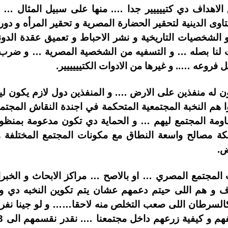
ق الاهداف دي كتييييير جدا …. منها على سبيل المثال
فتاوى الدينية لتحقير الحضارة المصرية و تحقير المرأه و د
 و الشخصيات التاريخية و نشر الاحباط و تعميق عقدة الدوني
تمت لنا بصله … و التسفيه من الشخصية المصرية … و ضرب
فروعه ….. و غيرها من الادوات الكتيييييير.
ن له منفذين على الارض …. و المنفذين دول لازم يكون ل
ا هم النخبة المجتمعية المتحكمة في اجندة النقاش المج
ومة المجتمع ليهم … و الحماية دي تكون مدعومة بمنظومة
ة مصالح واسعة النطاق مع مكونات المجتمع المختلفة و
ض.
لمجتمع المصري … او بالاصح … مراكز الابحاث و الخبراء 
اف و هم اللى حيتم دعمهم عشان يتم تكوين النخبه دي و
لسرطان اللى صعب التخلص منه لاحقا…… و لو جينا نفرز