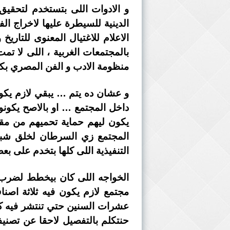
و الادوات اللى بتستخدم لتحقي
الدينية للسيطرة عليها لاخراج ال
الاعلام للاغتيال المعنوى للتاريخ
بالمجتمعات الغربية ، اللى لا 
منظومة الادب و الفن المصري بكل 
و عشان ده يتم … يبقي لازم يكو
داخل المجتمع … او بالاصح يكونو
يكون ليهم حماية تحميهم من مقا
المجتمع زي السرطان لخلق شبك
التنفيذية اللى كلها بتخدم على بع
الخواجه اللى كان بيخطط لضرب ا
مجتمع لازم يكون فيه ثلاثة اصن
عشرات السنين حتي تنتشر فيه كا