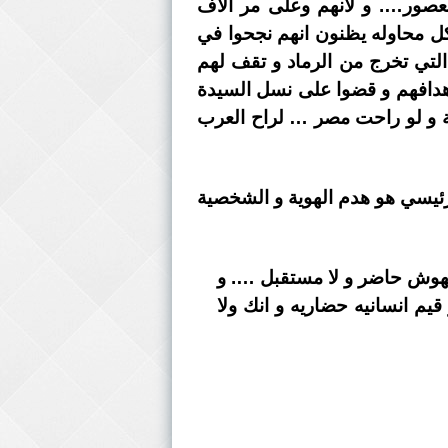
لعصور…. و لانهم وعلى مر آلاف
كل محاوله يظنون انهم نجحوا في
 التي تخرج من الرماد و تقف لهم
اهدافهم و قضوا على نسل السيدة
ة و لو راحت مصر … لراح العرب
 شديد … كان الهدف الرئيسي هو هدم الهوية و الشخصية
لهوش حاضر و لا مستقبل …. و
قيم انسانيه حضاريه و انك ولا