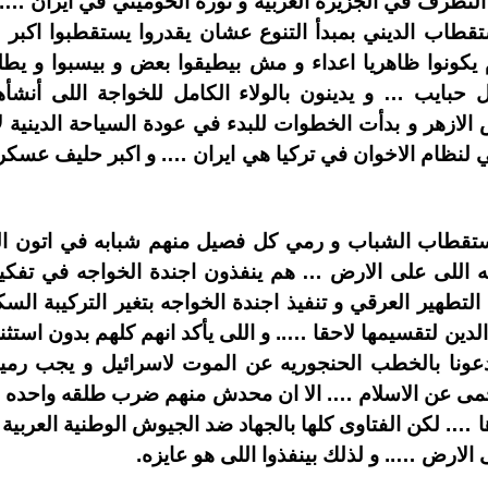
التطرف في الجزيرة العربية و ثورة الخوميني في ايران …. 
تقطاب الديني بمبدأ التنوع عشان يقدروا يستقطبوا اكبر
م يكونوا ظاهريا اعداء و مش بيطيقوا بعض و بيسبوا و
 حبايب … و يدينون بالولاء الكامل للخواجة اللى أنشأ
زهر و بدأت الخطوات للبدء في عودة السياحة الدينية لا
ي لنظام الاخوان في تركيا هي ايران …. و اكبر حليف عسك
ستقطاب الشباب و رمي كل فصيل منهم شبابه في اتون ال
اللى على الارض … هم ينفذون اجندة الخواجه في تفكيك
التطهير العرقي و تنفيذ اجندة الخواجه بتغير التركيبة ال
دين لتقسيمها لاحقا ….. و اللى يأكد انهم كلهم بدون استثن
ونا بالخطب الحنجوريه عن الموت لاسرائيل و يجب رميه
لحمى عن الاسلام …. الا ان محدش منهم ضرب طلقه واحده ع
. لكن الفتاوى كلها بالجهاد ضد الجيوش الوطنية العربية 
لارض ….. و لذلك بينفذوا اللى هو عايزه.