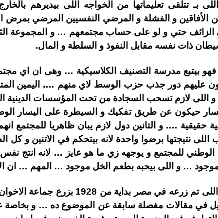
 بـ تتلقى تعليماتها من الخواجه اللى بيديرهم بالخارج
 الأفاقين و الفشلة و المرضي النفسيين المرضي بمرض ال
ي الزائف حتي و لو على حساب مجتمعهم … و المجموعة الث
يطان ذات نفسه مقابل النفوذ و السلطة و المال.
فهو بيتبع مدرسة التصنيف الكلاسيكية … وهى ان اي مجتم
ون عليهم دور جذب حزب الوسط لاي منهم …. اليمين الم
 و اللى لازم تسحب السجادة من تحت المؤسسات الدينية ا
ار حيكون عن طريق تفكيك و السيطرة على اليسار الوطن
حقيقية …. و التانين دول لازم يبان ظاهريا للمجتمع انهم 
لى نتيجتها برضوا واحدة لانه بيتحكم في الاتنين و كل 
لوطني للمجتمع و يوجهه زي ما هو عايز … لانه انتج نفس
وجود … و اللى بيحبه بطعم الخل موجود … المهم … ان الا
النهارده حنتكلم عن التيار الديني اللى تم زرع
تفصيل في مقالات مفصلة سابقة عن الموضوع ده … و بخاصة عن