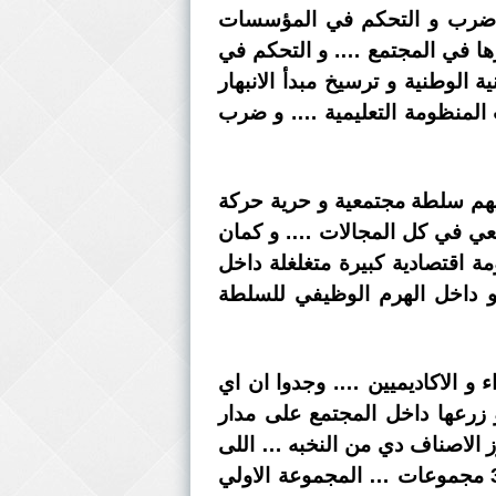
 … ضرب و التحكم في المؤسسات
ورها في المجتمع …. و التحكم في
ة الوطنية و ترسيخ مبدأ الانبهار
 المنظومة التعليمية …. و ضرب
يهم سلطة مجتمعية و حرية حركة
تمعي في كل المجالات …. و كمان
 اقتصادية كبيرة متغلغلة داخل
 داخل الهرم الوظيفي للسلطة
و الاكاديميين …. وجدوا ان اي
 زرعها داخل المجتمع على مدار
 الاصناف دي من النخبه … اللى
حنتكلم بالتفصيل لاحقا عن تصنيفهم و كيفية زرعهم داخل مجتمعنا …. نقدر نقسمهم الى 3 مجموعات … المجموعة الاولي