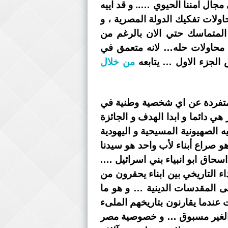
جال امننا الحيوي ….. و قد اييه
حاولات تفكيك الدولة المصرية ، و
لمتماسك حتي الان بالرغم من
ل محاولات حله… لانه متعمق في
الجزء الاول … يتابعه
من خلال
لمتفردة عن اي شخصية وطنية في
ي دائما و ابدا الهدف و الجائزة
 الصهيونية المسيحية و اليهودية
و صراع أبناء لأب واحد هو سيدنا
 اسحاق ابو انبياء بني اسرائيل ….
ء التاريخي بين ابناء يحقرون من
لى المقدسات الدينية … و هو ما
ندما يقارنون بتاريخهم الملىء
رى الغير مسبوق … و خصوصية مصر