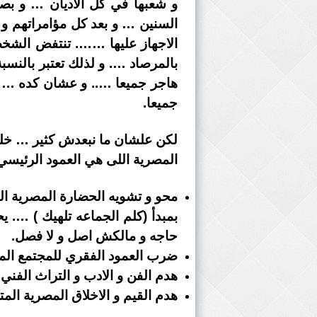
و شعبها في كل الاديان … و بصم
السنين … و بعد كل مؤامراتهم و 
الاجهاز عليها ……. تنتفض الشخصية
بالمرصاد …. و لذلك تعتبر بالنس
هاجر جميعا ….. و عشان كده … د
جميعا.
المصرية اللى هي العمود الرئيسي
محو و تشويه الحضارة المصرية ا
بمبدأ (كلم الجماعه تلهيك ) …. يح
حاجه و مالكش اصل و لا فصل.
ضرب العمود الفقري للمجتمع المص
هدم الفن و الادب و التراث الفني
هدم القيم و الاخلاق المصرية ال