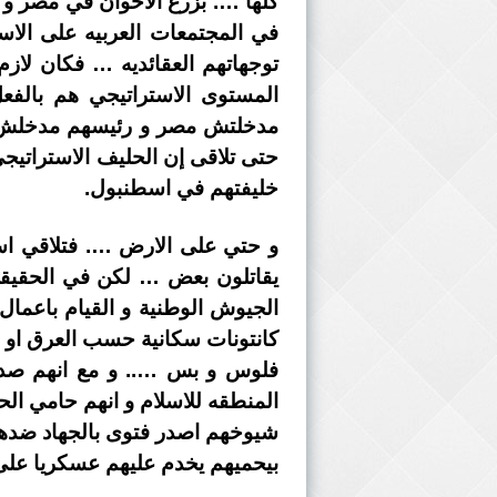
كلها …. بزرع الاخوان في مصر و 
في المجتمعات العربيه على الاس
توجهاتهم العقائديه … فكان لاز
المستوى الاستراتيجي هم بالفعل
مدخلتش مصر و رئيسهم مدخلش الا
حتى تلاقى إن الحليف الاستراتيج
خليفتهم في اسطنبول.
و حتي على الارض …. فتلاقي ا
يقاتلون بعض … لكن في الحقيقه 
الجيوش الوطنية و القيام باعمال 
كانتونات سكانية حسب العرق او ال
فلوس و بس ….. و مع انهم صدع
المنطقه للاسلام و انهم حامي ا
شيوخهم اصدر فتوى بالجهاد ضدها …
بيحميهم يخدم عليهم عسكريا على ا