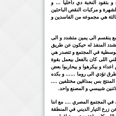
 و بتقود النخبة دي داخليا … و
شهرة و مركبات النقص الباحثين
الثة هي مجموعه من الفاسدين و
ع ينقسم الى يمين متشدد و الى
تشدد المنفذ له حيكون عن طريق
لوسطية في المجتمع و تتصدر هي
ي اللى كان بالفعل بيعمل بقوة
اعداء و بيكرهوا و بيحاربوا بعض
الطرق تؤدي الى روما …… و بكده
 المنتج بس بمذاقين مختلفين ….
تنين شيبسي و المصنع واحد.
ه في مصر بداية من 1928 بزرع جماعة الاخوان في المجتمع المصري …. مع اننا
 زرع التيار الديني في المنطقة