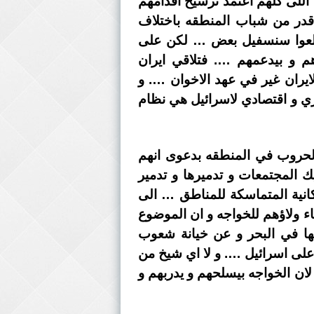
اللى كلهم اعتمد ترسيخ اقدامهم
 قدر من شباب المنطقه باختلاف
 يطلعوا سنسفيل بعض … لكن على
هم و بيدعمهم …. فتلاقي ايران
يران غير في عهد الاخوان …. و
ري و اقتصادي لاسرائيل هي نظام
حروب في المنطقه بدعوى انهم
 المجتمعات و تدميرها و تدمير
سكانية المتماسكة للمناطق … الى
اء ولاؤهم للخواجه و ان الموضوع
ا في البحر و عن خيانة شعوب
لى اسرائيل …. و لا اي شيخ من
لان الخواجه بيسلحهم و يدربهم و