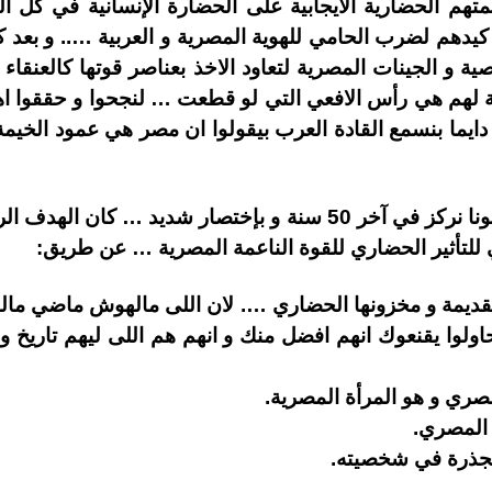
تهم الحضارية الايجابية على الحضارة الإنسانية في كل ا
كيدهم لضرب الحامي للهوية المصرية و العربية ….. و بعد 
 و الجينات المصرية لتعاود الاخذ بعناصر قوتها كالعنقاء
بة لهم هي رأس الافعي التي لو قطعت … لنجحوا و حققوا 
ايما بنسمع القادة العرب بيقولوا ان مصر هي عمود الخيم
لكن علشان ما نبعدش كثير … خلونا نركز في آخر 50 سنة و بإختصار
 للتأثير الحضاري للقوة الناعمة المصرية … عن طريق:
لقديمة و مخزونها الحضاري …. لان اللى مالهوش ماضي ما
اولوا يقنعوك انهم افضل منك و انهم هم اللى ليهم تاريخ و 
ري و هو المرأة المصرية.
 المصري.
متجذرة في شخصيته.