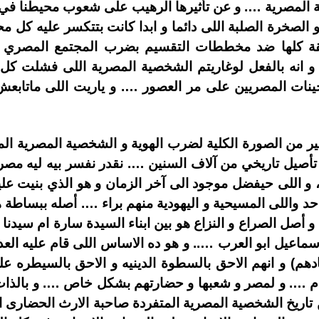
ة المصرية …. و عن تأثيرها الرهيب على شعوب محيطنا في م
و الصخرة الصلبة اللى دائما و ابدا كانت بتتكسر عليه كل م
نطقة كلها ضد مخططات التقسيم بضرب المجتمع المصري ا
. و انه بالفعل لوغاريتم الشخصية المصرية اللى فشلت ك
ات المصريين على مر العصور …. و ياريت اللى ماتابعش 
غير من الصورة الكلية لضرب الهوية و الشخصية المصرية ا
 تأصيل تاريخي من آلاف السنين …. نقدر نفسر بيه ليه مصر ه
، و اللى حيفضل موجود الى آخر الزمان و هو الذي بنيت عليه
 واللى المسيحية و اليهودية منهم براء …. أصله ببساطة ه
. و أصل الصراع و النزاع هو بين ابناء السيدة سارة ام سيدنا
اسماعيل ابو العرب ….. و هو ده الاساس اللى قام عليه العدا
قادهم) و انهم الاحق بالسطوة الدينيه و الاحق بالسيطره ع
 …. و لمصر و شعبها و حضارتهم بشكل خاص …. و بالذات ع
بين تاريخ الشخصية المصرية المتفردة صاحبة الارث الحضا