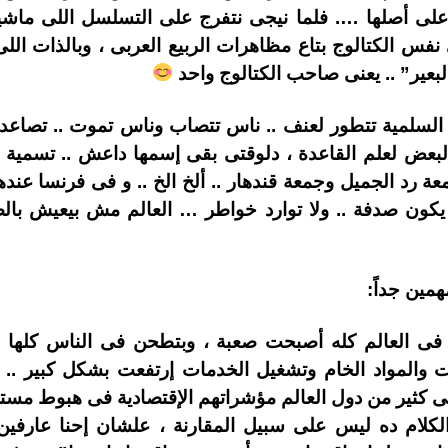
لى أصلها …. فلما نيجى نتفرج على التسلسل اللى ماش
لى نفس الكتالوج بتاع مظاهرات الربيع العربى ، وبالذا
لبعير” .. يعنى صاحب الكتالوج واحد
 السلمية تتطور لعنف .. ناس تتصاب وناس تموت .. تصاعد
ع البعض لعلم القاعدة ، دلوقتى بقى إسمها داعش .. تسمية
ة رد الجميل وجمعة قندهار .. ألخ الخ .. و فى فرنسا ع
 يكون صدفة .. ولا توارد خواطر … العالم مش بيعيش 
همين جداً:
 فى العالم كله أصبحت صعبة ، وبتطحن فى الناس كلها ،
جات والمواد الخام وتشغيل الخدمات إرتفعت بشكل كبير ..
ى كثير من دول العالم مؤشراتهم الإقتصادية فى هبوط مستم
كلام ده ليس على سبيل المقارنة ، علشان إحنا عارفين ش