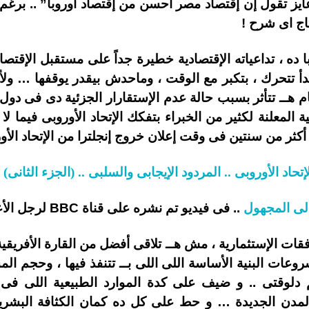
عايز تقول إن إقتصاد مصر أحسن من إقتصاد اوروبا” .. برغ
ج اى شرح !
ا ده ، تداعياته الإقتصادية خطيرة جداً على مستقبل الإقتص
تبدأ تتحرك ، بتكبر مع الوقت ، وماحدش بيقدر يوقفها … و
 هــ تتأثر بسبب حالة عدم الإستقارار الجزئية دى فى دول ال
أكثر من سنتين فى وقت إعلان خروج إنجلترا من الإتحاد الأو
إتحاد الأوروبى .. المردود الإيجابى والسلبى .. (الجزء الثانى) ..
إلى المجهول
.. فى فيديو تم نشره على قناة BBC لرجل الأعمال والسياسى تيد مالوك..
قات الإستثمارية ، مش هــ تلاقى أفضل من القارة الأفريقية 
عات البنية الأساسة اللى اللى بــ تتنفذ فيها ، وحجم 
Mega projec” العالم دلوقتى .. و ضيف على كدة الموارد الطبيعية ا
لمدن الجديدة … و حط على كل ده كمان الكثافة البشري