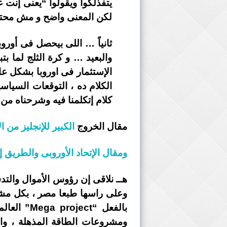
يتفذلكوا ويقولوا “يعنى إنت 
لكن المعنى واضح و مش محتا
ثانياً … اللى بيحصل فى أوروب
والبعيد … و كرة الثلج لما ب
الإستثمار فى اوروبا بشكل عام
كلام إتكلمنا فيه وشرحناه من 
مقال الخروج
الكبير للإنجليز من ال
ومقال الإتحاد الأوروبى والطريق 
هــ نلاقى إن رؤوس الأموال والتدف
وعلى راسها طبعا مصر ، بكل مشرو
بالفعل “t
ومشروعات الطاقة المذهلة ، وا