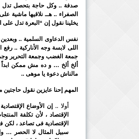
صدفة .. وكل حاجة بتحصل تدل ع
الصفراء .. هــ نلاقيها ماشية ع
يخلينا نقول إن “البعرة تدل على ا
نفس الدعاوى السلمية .. وبعدين
اللى لابسة وجه الأناركية .. رف
جمعة الغضب وجمعة التحرير وجمع
ألخ ألخ … و ده مش ممكن ابداً
مالناش دعوة يا موهى ..
المهم إحنا عايزين نقول حاجتين م
أولا ..
إن الأوضاع الإقتصادية
الإقتصاد ، لأن تكلفة المنت
الإقتصادية فى تصاعد ، لكن ف
سبيل المثال لا الحصر … وال