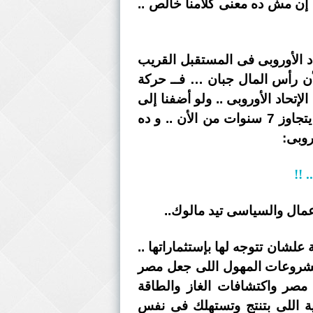
م إن مش ده معنى كلامنا خالص ..
اد الأوروبى فى المستقبل القريب
لأن رأس المال جبان … فــ حركة
إتحاد الأوروبى .. ولو أضفنا إلى
الكلام ده ، التوقعات السياسية المعلنة لكثير من الخبراء بتفكك الإتحاد الأوروبى فيما لا يتجاوز 7 سنوات من الأن .. و ده
روبى:
 !!
علشان تتوجه لها بإستثماراتها ..
المشروعات المهول اللى جعل مصر
للى فى مصر واكتشافات الغاز والطاقة
ة اللى بتنتج وتستهلك فى نفس