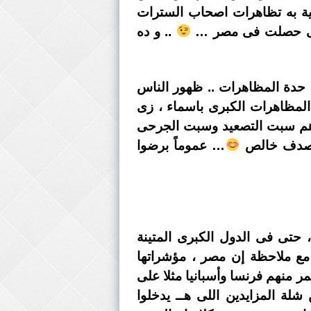
ية به تظاهرات اصحاب السترات
ت اللى حصلت فى مصر …
.. و ده
 حدة المظاهرات .. ظهور الناس
 المظاهرات الكبرى باسماء ، زى
ندهم سبت التصعيد وسبت الجرحى
بالصدف خالص
… عموماً برضوا
 حتى فى الدول الكبرى المتينة
 مع ملاحظة إن مصر ، مؤشراتها
ر منهم فرنسا وأسبانيا مثلا على
لة المزايدين اللى هــ يدخلوا