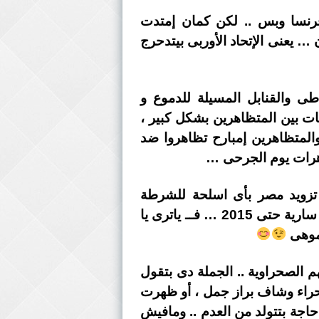
ع الــ 11 على التوالى .. و مش فرنسا وبس .. لكن كمان إمتدت
 … يعنى الإتحاد الأوربى بيتدحرج
 والقنابل المسيلة للدموع و
ات بين المتظاهرين بشكل كبير ،
حد ديسمبر الماضى … والمتظاهرين إمبارح تظاهروا ضد
اهرات يوم الجرحى …
 الإتحاد الأوروبى وإنجلترا واميريكا ، اصدروا قرارات فى 2011 بمنع تزويد مصر بأى اسلحة للشرطة
لإستخدامها فى فض أى تظاهرات تحت دعاوى حماية حقوق الإنسان .. وفضلت القرارات دى سارية حتى 2015 … فــ ياترى يا
 موهى
م الصحراوية .. الجملة دى بتقول
لصحراء وشاف براز جمل ، أو ظهرت
اجة بتتولد من العدم .. ومافيش