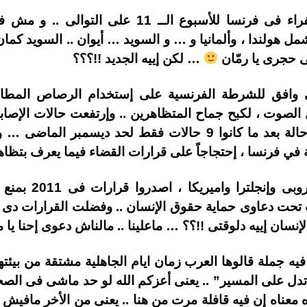
تتواصل تظاهرات السترات الصفراء فى فرنسا للأسبو
ل هولندا ، وألمانيا و … و السويد … أيوان .. السويد كمان
لى حجرى يا رمّان
… لكن إييه الجديد !!؟؟؟
ى وافق للشرطة الفرنسية على إستخدام الرصاص المطاطى
 الصوت ، لكبح جماح المتظاهرين .. وإرتفعت حالات الإصاب
ووصلت حالات الوفيات إلى 11 حالة بعد ما كانوا 9 حالات فقط ل
في فرنسا ، إحتجاجاً على قرارات القضاء فيما يعرف بتظ
الجميل بقى إن دول
لإنسان إييه دلوقتى !!؟؟ … ماعلينا .. مالناش دعوى إحنا يا
ه جملة قالوها العرب زمان ايام الجاهلية مشتقة من بيئته
َرَة تدل على المسير” .. يعنى أعزكم الله لو حد ماشى فى ا
معناه إن فيه قافلة مرت من هنا .. يعنى من الأخر مافيش ح