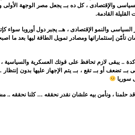
ياسى والإقتصادى ، كل ده بــ يجعل مصر الوجهة الأولى وا
القليلة القادمة.
لسياسى والنمو الإقتصادى ، هــ يجبر دول أوروبا سواء كإتحا
 .. يبقى لازم تحافظ على قوتك العسكرية والسياسية ، و
 بــ تضعف أو بــ تقع ، بــ يتم الإجهاز عليها بدون إنتظا
ى سوريا
د حلمنا ، ونأمن بيه علشان نقدر نحققه … كلنا نحققه .. 