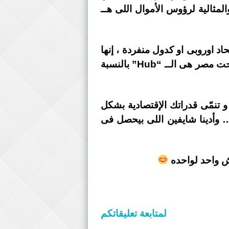
لمثالية لرؤوس الأموال اللى هــ
د اوروبى او كدول منفردة ، إنها
تقف معاك وتساندك سياسياً علشان تأمّن إستثماراتها ومصادر تمويل الطاقة ليها بعد ما اصبحت مصر هى الــ “Hub” بالنسبة
 تنمّى قدراتك الإقتصادية بشكل
ر … وأدينا شايفين اللى بيحصل فى
مش واحد لواحده
لمتابعة تعليقاتكم