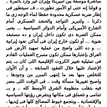
مباشرة موسعة بين أميريكا وإيران غير وارد بالمرة ..
و قولنا إنه حتى لو الأمور تطورت .. فــ سيتطور فى
إطار ضربة عسكرية محدودة حفظا لماء الوجه زى ما
ذكرنا ، ولتبرير التواجد والحشد العسكرى أمام
الشارع الأميريكى وأمام الدوائر السياسية … يعنى
ممكن الضربة دى تكون داخل إيران و ده مستبعد
شوية … أو تكون خارج إيران فى أماكن نفوذ إيرانية
… و ده اللى واضح من عملية تمهيد الأرض فى
العراق بإعتبارها ممكن تكون مسرح العمليات القادم
فى تمثيلية تغيير الكروت الإقليمية اللى كان بــ يتم
الإعتماد عليها خلال العقود السابقة .. و آن الأوان
للتخلص منها بعد ما إنتهى المبرر من وجودها ..
واصبح تغييرها مسألة وقت .. فى الوقت اللى مصر
فيه بتقلب منظومة الشرق الأوسط كله .. و بــ
تتنامى و تتعملق فى مكانها وبتفرض رؤيتها السياسية
والإقتصادية .. وبتجمع خيوط المصالح كلها فى إيديها ،