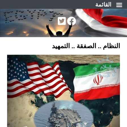
القائمة
لتجاوز
لى
لمحتوى
النظام .. الصفقة .. التمهيد