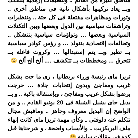
مناطق كثيرة من العالم .. وتنظيمات إرهابية بتتفكك
وبــ يعاد تركيبها بأشكال تانية فى مناطق أخرى ..
وثورات ومظاهرات مفتعلة فى كل حتة .. وتنظيرات
وتراشقات سياسية بين الدول وبعضها وبين التكتلات
السياسية وبعضها … وتواؤمات سياسية بتتشكل ..
وتحالفات إقتصادية بتتولد … و رؤس كوادر سياسية
بــ تطير وبــ يتم إستبدالها … وكروت فاعلة بــ
تتحرق … ومخططات بــ تتكشف …. ألخ ألخ ألخ
تريزا ماى رئيسة وزراء بريطانيا ، زى ما جت بشكل
غريب ومفاجئ وبدون إنتخابات جادة … خرجت
برضوا بشكل غريب ومفاجئ ، وبإستقالة باكية .. و بــ
بديل جاى يشيل الشيلة فى 20 يونيو القادم .. و من
الواضح إن البديل معروف وجاهز .. ومافيش مجال
نتكلم عنه دلوقتى .. وكأن مهمة تريزا ماى كانت إنهاء
ملف البريكزيت .. والأسباب واضحة ، و شرحناها قبل
كدة فى مقالات سابقة