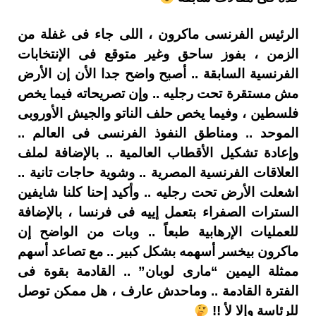
الرئيس الفرنسى ماكرون ، اللى جاء فى غفلة من
الزمن ، بفوز ساحق وغير متوقع فى الإنتخابات
الفرنسية السابقة .. أصبح واضح جدا الأن إن الأرض
مش مستقرة تحت رجليه .. وإن تصريحاته فيما يخص
فلسطين ، وفيما يخص حلف الناتو والجيش الأوروبى
الموحد .. ومناطق النفوذ الفرنسى فى العالم ..
وإعادة تشكيل الأقطاب العالمية .. بالإضافة لملف
العلاقات الفرنسية المصرية .. وشوية حاجات تانية ..
اشعلت الأرض تحت رجليه .. وأكيد إحنا كلنا شايفين
السترات الصفراء بتعمل إييه فى فرنسا ، بالإضافة
للعمليات الإرهابية طبعاً .. وبات من الواضح إن
ماكرون بيخسر أسهمه بشكل كبير .. مع تصاعد أسهم
ممثلة اليمين “مارى لوبان” .. القادمة بقوة فى
الفترة القادمة .. وماحدش عارف ، هل ممكن توصل
للرئاسة وإلا لأ !!